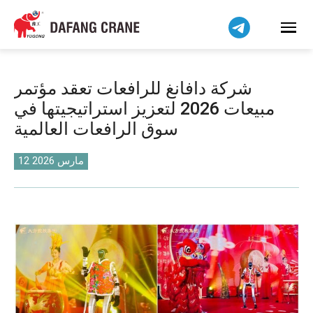
Bahasa Indonesia
Bahasa Melayu
Tiếng Việt
简体中文
شركة دافانغ للرافعات تعقد مؤتمر
বাংলা
مبيعات 2026 لتعزيز استراتيجيتها في
فارسی
سوق الرافعات العالمية
Pilipino
اردو
12 مارس 2026
Українська
Čeština
Беларуская мова
Kiswahili
Dansk
Norsk