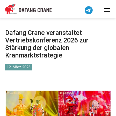
Bahasa Indonesia
Bahasa Melayu
Tiếng Việt
简体中文
Dafang Crane veranstaltet
বাংলা
Vertriebskonferenz 2026 zur
فارسی
Stärkung der globalen
Pilipino
Kranmarktstrategie
اردو
12. März 2026
Українська
Čeština
Беларуская мова
Kiswahili
Dansk
Norsk