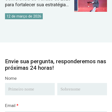
para fortalecer sua estratégia
global para o mercado de
guindastes.
12 de março de 2026
Envie sua pergunta, responderemos nas
próximas 24 horas!
Nome
Email
*