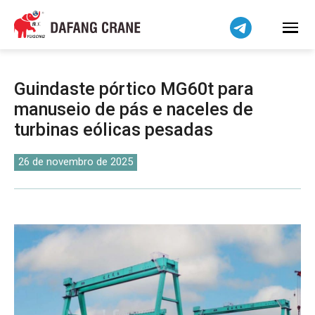
Bahasa Indonesia
Bahasa Melayu
Tiếng Việt
简体中文
Guindaste pórtico MG60t para
বাংলা
manuseio de pás e naceles de
فارسی
turbinas eólicas pesadas
Pilipino
اردو
26 de novembro de 2025
Українська
Čeština
Беларуская мова
Kiswahili
Dansk
Norsk