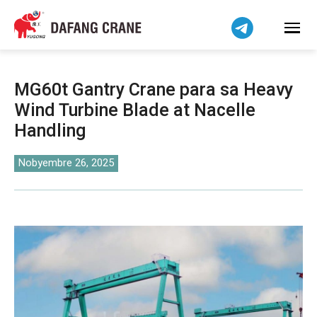
हिन्दी
Bahasa Indonesia
Bahasa Melayu
Tiếng Việt
MG60t Gantry Crane para sa Heavy
简体中文
Wind Turbine Blade at Nacelle
বাংলা
Handling
فارسی
اردو
Nobyembre 26, 2025
Українська
Čeština
Беларуская мова
Kiswahili
Dansk
Norsk