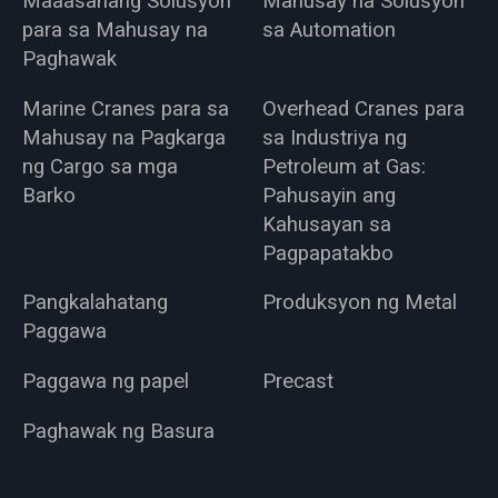
Maaasahang Solusyon
Mahusay na Solusyon
para sa Mahusay na
sa Automation
Paghawak
Marine Cranes para sa
Overhead Cranes para
Mahusay na Pagkarga
sa Industriya ng
ng Cargo sa mga
Petroleum at Gas:
Barko
Pahusayin ang
Kahusayan sa
Pagpapatakbo
Pangkalahatang
Produksyon ng Metal
Paggawa
Paggawa ng papel
Precast
Paghawak ng Basura