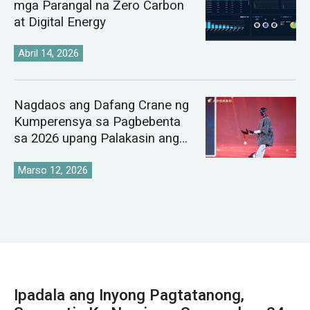
mga Parangal na Zero Carbon
at Digital Energy
Abril 14, 2026
Nagdaos ang Dafang Crane ng
Kumperensya sa Pagbebenta
sa 2026 upang Palakasin ang
Pandaigdigang Istratehiya sa
Pamilihan ng Crane
Marso 12, 2026
Ipadala ang Inyong Pagtatanong,