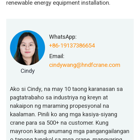
renewable energy equipment installation.
WhatsApp:
+86-19137386654
Email:
cindywang@hndfcrane.com
Cindy
Ako si Cindy, na may 10 taong karanasan sa
pagtatrabaho sa industriya ng kreyn at
nakaipon ng maraming propesyonal na
kaalaman. Pinili ko ang mga kasiya-siyang
crane para sa 500+ na customer. Kung
mayroon kang anumang mga pangangailangan
o tanong tungkol sa mga crane, mangyaring