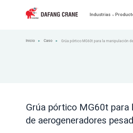
Industrias
Product
Inicio
Caso
Grúa pórtico MG60t para la manipulación d
►
►
aerogeneradores pesados
Grúa pórtico MG60t para l
de aerogeneradores pesa