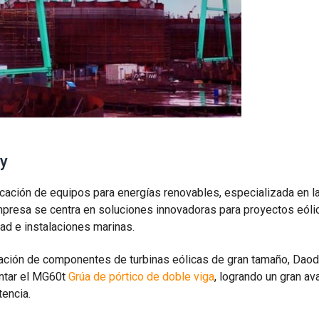
gy
cación de equipos para energías renovables, especializada en l
mpresa se centra en soluciones innovadoras para proyectos eóli
ad e instalaciones marinas.
talación de componentes de turbinas eólicas de gran tamaño, Dao
ntar el MG60t
Grúa de pórtico de doble viga
, logrando un gran av
tencia.