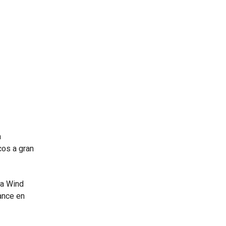
a
cos a gran
da Wind
ance en