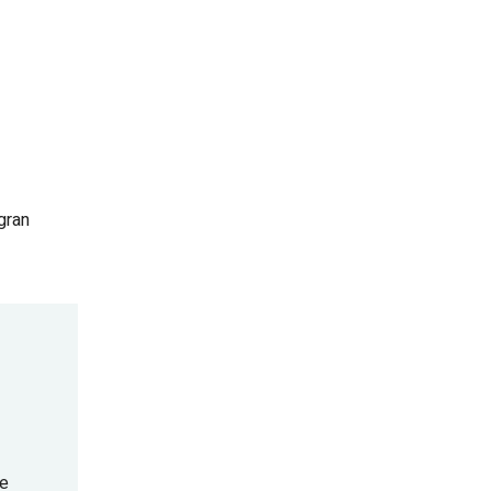
gran
re