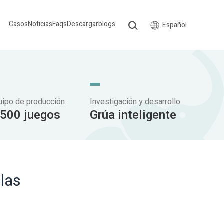
Casos
Noticias
Faqs
Descargar
blogs
Español
uipo de producción
Investigación y desarrollo
.500 juegos
Grúa inteligente
las