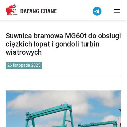
Bahasa Indonesia
Bahasa Melayu
Tiếng Việt
简体中文
Suwnica bramowa MG60t do obsługi
বাংলা
ciężkich łopat i gondoli turbin
فارسی
wiatrowych
Pilipino
اردو
26 listopada 2025
Українська
Čeština
Беларуская мова
Kiswahili
Dansk
Norsk