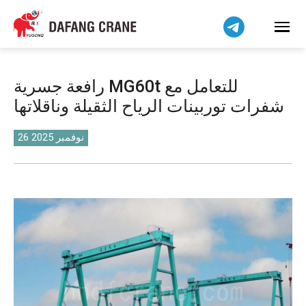
Bahasa Indonesia
Bahasa Melayu
Tiếng Việt
简体中文
رافعة جسرية MG60t للتعامل مع
বাংলা
شفرات توربينات الرياح الثقيلة وناقلاتها
فارسی
Pilipino
26 نوفمبر 2025
اردو
Українська
Čeština
Беларуская мова
Kiswahili
Dansk
Norsk