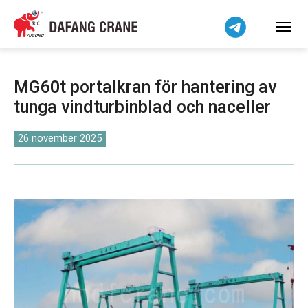
Bahasa Indonesia
Bahasa Melayu
Tiếng Việt
简体中文
MG60t portalkran för hantering av
বাংলা
tunga vindturbinblad och naceller
فارسی
Pilipino
26 november 2025
اردو
Українська
Čeština
Беларуская мова
Kiswahili
Dansk
Norsk