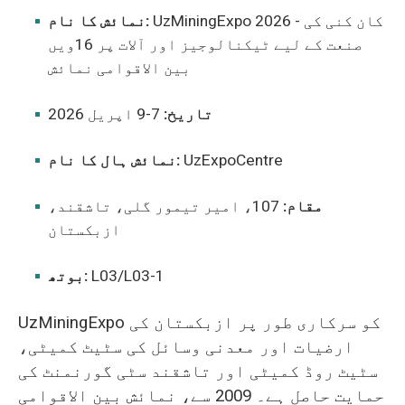
UzMiningExpo 2026 - کان کنی کی
نمائش کا نام:
صنعت کے لیے ٹیکنالوجیز اور آلات پر 16ویں
بین الاقوامی نمائش
تاریخ:
7-9 اپریل 2026
UzExpoCentre
نمائش ہال کا نام:
مقام:
107، امیر تیمور گلی، تاشقند،
ازبکستان
L03/L03-1
بوتھ:
UzMiningExpo کو سرکاری طور پر ازبکستان کی
ارضیات اور معدنی وسائل کی سٹیٹ کمیٹی،
سٹیٹ روڈ کمیٹی اور تاشقند سٹی گورنمنٹ کی
حمایت حاصل ہے۔ 2009 سے، نمائش بین الاقوامی