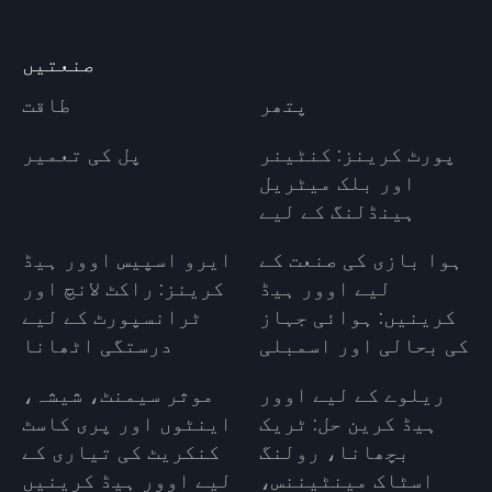
صنعتیں
پتھر
طاقت
پورٹ کرینز: کنٹینر
پل کی تعمیر
اور بلک میٹریل
ہینڈلنگ کے لیے
ہوا بازی کی صنعت کے
ایرو اسپیس اوور ہیڈ
لیے اوور ہیڈ
کرینز: راکٹ لانچ اور
کرینیں: ہوائی جہاز
ٹرانسپورٹ کے لیے
کی بحالی اور اسمبلی
درستگی اٹھانا
ریلوے کے لیے اوور
موثر سیمنٹ، شیشہ،
ہیڈ کرین حل: ٹریک
اینٹوں اور پری کاسٹ
بچھانا، رولنگ
کنکریٹ کی تیاری کے
اسٹاک مینٹیننس،
لیے اوور ہیڈ کرینیں