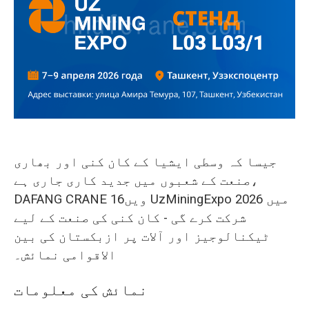
O‘zbekcha
جیسا کہ وسطی ایشیا کے کان کنی اور بھاری
صنعت کے شعبوں میں جدید کاری جاری ہے،
DAFANG CRANE 16ویں UzMiningExpo 2026 میں
شرکت کرے گی - کان کنی کی صنعت کے لیے
ٹیکنالوجیز اور آلات پر ازبکستان کی بین
الاقوامی نمائش۔
نمائش کی معلومات