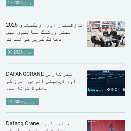
17 جون 2026
2026 قازقستان اور ازبکستان
میٹل ورکنگ نمائشوں میں
دفانگ کرین کی نمائش
01 جون 2026
DAFANGCRANE صفر کاربن
اور ڈیجیٹل انرجی آنرز کو
محفوظ کرتا ہے۔
14 اپریل 2026
Dafang Crane نے عالمی کرین
مارکیٹ کی حکمت عملی کو