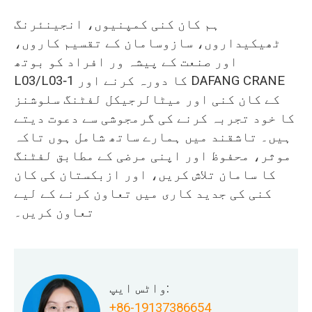
ہم کان کنی کمپنیوں، انجینئرنگ
ٹھیکیداروں، سازوسامان کے تقسیم کاروں،
اور صنعت کے پیشہ ور افراد کو بوتھ
L03/L03‑1 کا دورہ کرنے اور DAFANG CRANE
کے کان کنی اور میٹالرجیکل لفٹنگ سلوشنز
کا خود تجربہ کرنے کی گرمجوشی سے دعوت دیتے
ہیں۔ تاشقند میں ہمارے ساتھ شامل ہوں تاکہ
موثر، محفوظ اور اپنی مرضی کے مطابق لفٹنگ
کا سامان تلاش کریں، اور ازبکستان کی کان
کنی کی جدید کاری میں تعاون کرنے کے لیے
تعاون کریں۔
واٹس ایپ:
+86-19137386654