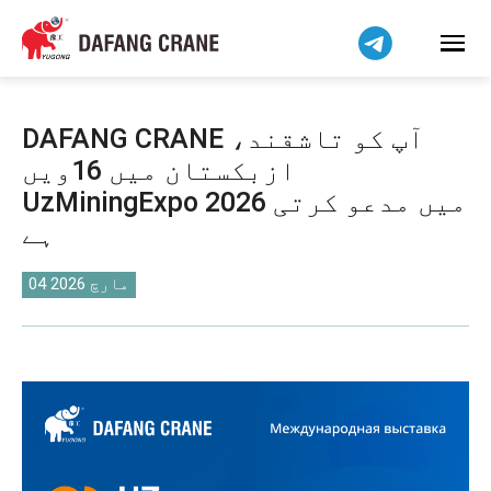
हिन्दी
Bahasa Indonesia
Bahasa Melayu
Tiếng Việt
DAFANG CRANE آپ کو تاشقند،
简体中文
ازبکستان میں 16ویں
বাংলা
UzMiningExpo 2026 میں مدعو کرتی
فارسی
ہے
Pilipino
04 مارچ 2026
Українська
Čeština
Беларуская мова
Kiswahili
Dansk
Norsk