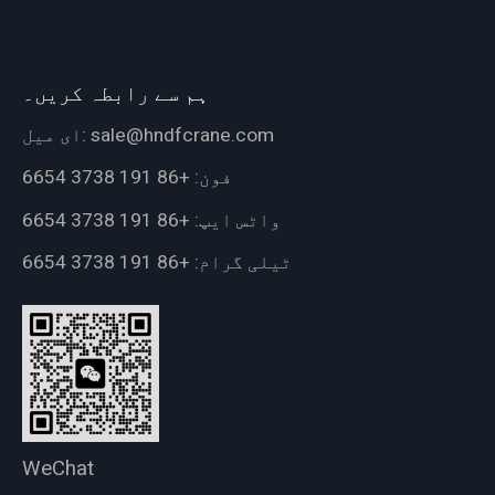
ہم سے رابطہ کریں۔
sale@hndfcrane.com
ای میل:
فون:
+86 191 3738 6654
واٹس ایپ:
+86 191 3738 6654
ٹیلی گرام:
+86 191 3738 6654
WeChat