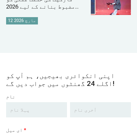
مضبوط بنانے کے لیے 2026
سیلز کانفرنس کا انعقاد کیا
12 مارچ 2026
اپنی انکوائری بھیجیں، ہم آپ کو
اگلے 24 گھنٹوں میں جواب دیں گے!
نام
*
ای میل