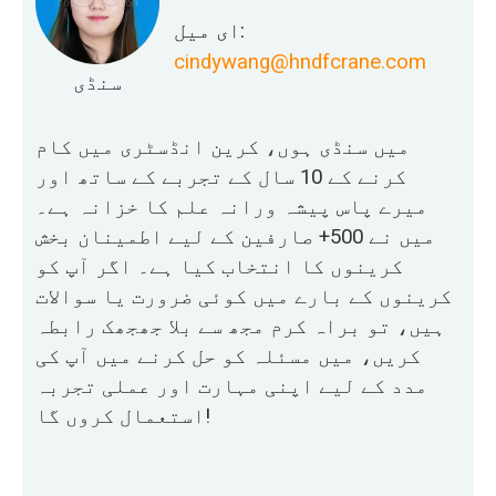
ای میل:
cindywang@hndfcrane.com
سنڈی
میں سنڈی ہوں، کرین انڈسٹری میں کام
کرنے کے 10 سال کے تجربے کے ساتھ اور
میرے پاس پیشہ ورانہ علم کا خزانہ ہے۔
میں نے 500+ صارفین کے لیے اطمینان بخش
کرینوں کا انتخاب کیا ہے۔ اگر آپ کو
کرینوں کے بارے میں کوئی ضرورت یا سوالات
ہیں، تو براہ کرم مجھ سے بلا جھجھک رابطہ
کریں، میں مسئلہ کو حل کرنے میں آپ کی
مدد کے لیے اپنی مہارت اور عملی تجربہ
استعمال کروں گا!