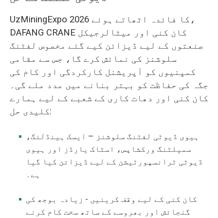
UzMiningExpo 2026 کا فائدہ اٹھاتے ہوئے،
DAFANG CRANE کان کنی اور میٹالرجیکل
صنعتوں کے لیے ڈیزائن کیے گئے مخصوص لفٹنگ
سلوشنز کی نمائش کرے گا، جس سے مقامی
کمپنیوں کو آپریشنل کارکردگی اور کام کی
جگہ کی حفاظت کو بہتر بنانے میں مدد ملے گی۔
کان کنی اور دھات کاری کے شعبے کے لیے ہمارے
کلیدی حل:
ہیوی ڈیوٹی لفٹنگ سلوشنز – ایسک ہینڈلنگ،
سمیلٹنگ ورکشاپس، اسٹاک یارڈز اور ہیوی
ڈیوٹی ٹرانسپورٹیشن کے لیے ڈیزائن کیا گیا
ہے۔
کان کنی کے لیے وقف کرینیں - زیادہ بوجھ کی
گنجائش اور بھروسے کے ساتھ سخت کام کرنے