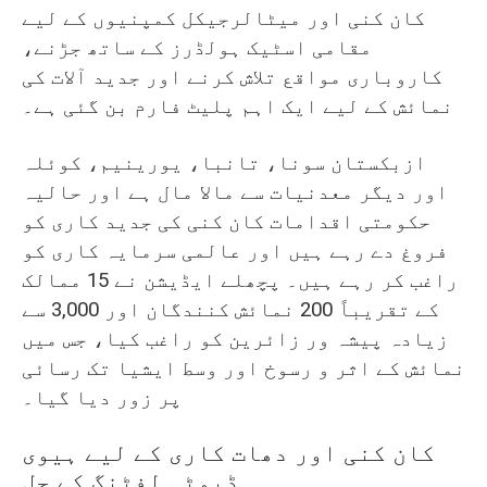
کان کنی اور میٹالرجیکل کمپنیوں کے لیے
مقامی اسٹیک ہولڈرز کے ساتھ جڑنے،
کاروباری مواقع تلاش کرنے اور جدید آلات کی
نمائش کے لیے ایک اہم پلیٹ فارم بن گئی ہے۔
ازبکستان سونا، تانبا، یورینیم، کوئلہ
اور دیگر معدنیات سے مالا مال ہے اور حالیہ
حکومتی اقدامات کان کنی کی جدید کاری کو
فروغ دے رہے ہیں اور عالمی سرمایہ کاری کو
راغب کر رہے ہیں۔ پچھلے ایڈیشن نے 15 ممالک
کے تقریباً 200 نمائش کنندگان اور 3,000 سے
زیادہ پیشہ ور زائرین کو راغب کیا، جس میں
نمائش کے اثر و رسوخ اور وسط ایشیا تک رسائی
پر زور دیا گیا۔
کان کنی اور دھات کاری کے لیے ہیوی
ڈیوٹی لفٹنگ کے حل