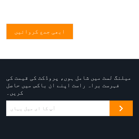
ابھی جمع کروائیں
میلنگ لسٹ میں شامل ہوں، پروڈکٹ کی قیمت کی
فہرست براہ راست اپنے ان باکس میں حاصل
کریں۔