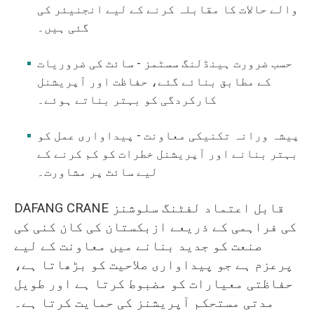
والے حالات کا مقابلہ کرنے کے لیے انجنیئر کی
گئی ہیں۔
حسب ضرورت ہینڈلنگ سسٹمز - سائٹ کی ضروریات
کے مطابق بنائے گئے، حفاظت اور آپریشنل
کارکردگی کو بہتر بناتے ہوئے۔
پیشہ ورانہ تکنیکی معاونت - پیداواری عمل کو
بہتر بنانے اور آپریشنل خطرات کو کم کرنے کے
لیے سائٹ پر مشاورت۔
DAFANG CRANE قابل اعتماد لفٹنگ سلوشنز
کی فراہمی کے ذریعے ازبکستان کی کان کنی کی
صنعت کو جدید بنانے میں معاونت کے لیے
پرعزم ہے جو پیداواری صلاحیت کو بڑھاتا ہے،
حفاظتی معیارات کو مضبوط کرتا ہے اور طویل
مدتی مستحکم آپریشنز کی حمایت کرتا ہے۔