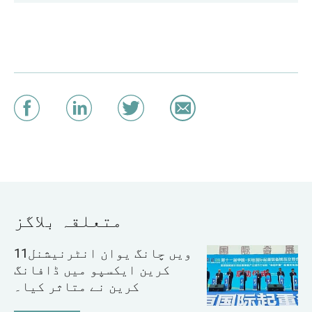
متعلقہ بلاگز
11ویں چانگ یوان انٹرنیشنل
کرین ایکسپو میں ڈافانگ
کرین نے متاثر کیا۔