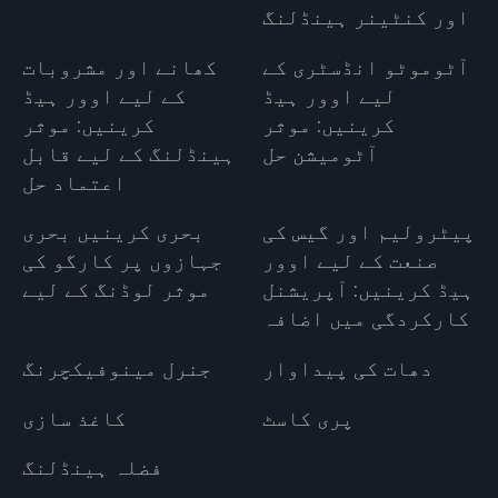
اور کنٹینر ہینڈلنگ
آٹوموٹو انڈسٹری کے
کھانے اور مشروبات
لیے اوور ہیڈ
کے لیے اوور ہیڈ
کرینیں: موثر
کرینیں: موثر
آٹومیشن حل
ہینڈلنگ کے لیے قابل
اعتماد حل
پیٹرولیم اور گیس کی
بحری کرینیں بحری
صنعت کے لیے اوور
جہازوں پر کارگو کی
ہیڈ کرینیں: آپریشنل
موثر لوڈنگ کے لیے
کارکردگی میں اضافہ
دھات کی پیداوار
جنرل مینوفیکچرنگ
پری کاسٹ
کاغذ سازی
فضلہ ہینڈلنگ