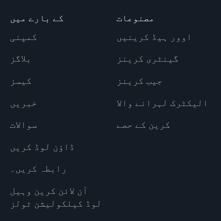
مصنوعات
کے بارے میں
اوور ہیڈ کرینیں
کمپنی
گینٹری کرینز
بلاگز
جیب کرینز
کیسز
الیکٹرک لہرانے والا
خبریں
کرین کے حصے
سوالات
ڈاؤن لوڈ کریں
رابطہ کریں۔
آن لائن کرین وہیل
لوڈ کیلکولیشن ٹولز