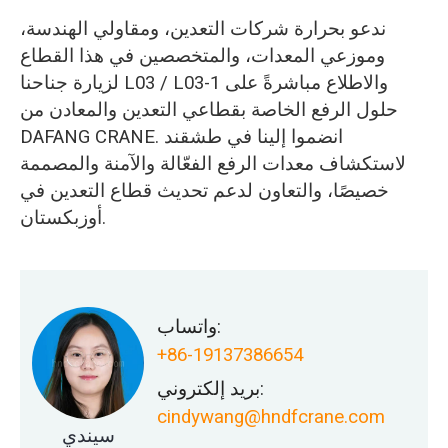
ندعو بحرارة شركات التعدين، ومقاولي الهندسة،
وموزعي المعدات، والمتخصصين في هذا القطاع
لزيارة جناحنا L03 / L03-1 والاطلاع مباشرةً على
حلول الرفع الخاصة بقطاعي التعدين والمعادن من
DAFANG CRANE. انضموا إلينا في طشقند
لاستكشاف معدات الرفع الفعّالة والآمنة والمصممة
خصيصًا، والتعاون لدعم تحديث قطاع التعدين في
أوزبكستان.
واتساب:
+86-19137386654
بريد إلكتروني:
cindywang@hndfcrane.com
سيندي