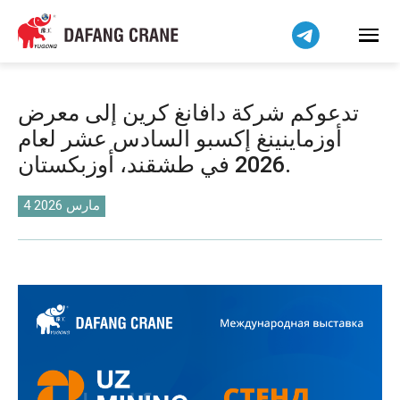
Bahasa Indonesia
Bahasa Melayu
Tiếng Việt
简体中文
تدعوكم شركة دافانغ كرين إلى معرض
বাংলা
أوزماينينغ إكسبو السادس عشر لعام
فارسی
2026 في طشقند، أوزبكستان.
Pilipino
اردو
4 مارس 2026
Українська
Čeština
Беларуская мова
Kiswahili
Dansk
Norsk