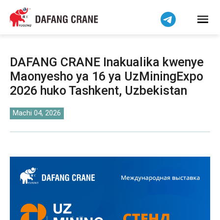
हिन्दी
Bahasa Indonesia
Bahasa Melayu
Tiếng Việt
DAFANG CRANE Inakualika kwenye
简体中文
Maonyesho ya 16 ya UzMiningExpo
বাংলা
2026 huko Tashkent, Uzbekistan
فارسی
Pilipino
Machi 04, 2026
اردو
Українська
Čeština
Беларуская мова
Dansk
Norsk