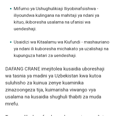
Mifumo ya Ushughulikiaji Iliyobinafsishwa -
iliyoundwa kulingana na mahitaji ya ndani ya
kituo, ikiboresha usalama na ufanisi wa
uendeshaji.
Usaidizi wa Kitaalamu wa Kiufundi - mashauriano
ya ndani ili kuboresha michakato ya uzalishaji na
kupunguza hatari za uendeshaji.
DAFANG CRANE imejitolea kusaidia uboreshaji
wa tasnia ya madini ya Uzbekistan kwa kutoa
suluhisho za kuinua zenye kuaminika
zinazoongeza tija, kuimarisha viwango vya
usalama na kusaidia shughuli thabiti za muda
mrefu.