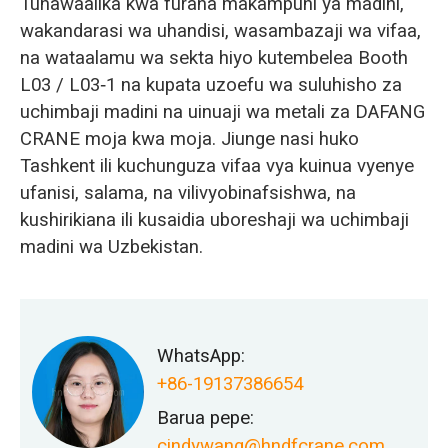
Tunawaalika kwa furaha makampuni ya madini,
wakandarasi wa uhandisi, wasambazaji wa vifaa,
na wataalamu wa sekta hiyo kutembelea Booth
L03 / L03‑1 na kupata uzoefu wa suluhisho za
uchimbaji madini na uinuaji wa metali za DAFANG
CRANE moja kwa moja. Jiunge nasi huko
Tashkent ili kuchunguza vifaa vya kuinua vyenye
ufanisi, salama, na vilivyobinafsishwa, na
kushirikiana ili kusaidia uboreshaji wa uchimbaji
madini wa Uzbekistan.
WhatsApp:
+86-19137386654
Barua pepe:
cindywang@hndfcrane.com