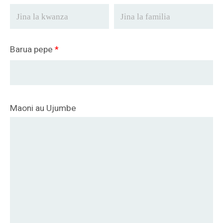
O‘zbekcha
Barua pepe
*
Maoni au Ujumbe