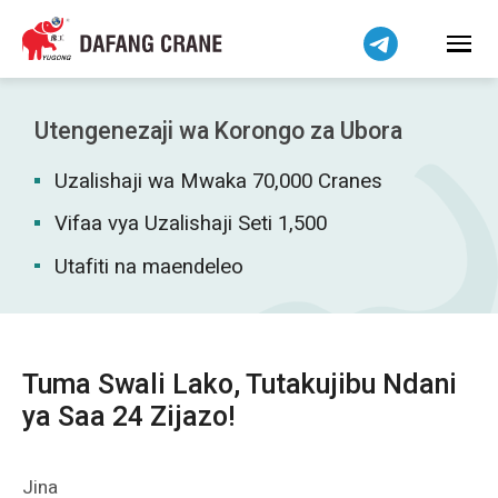
हिन्दी
Bahasa Indonesia
Bahasa Melayu
Tiếng Việt
Utengenezaji wa Korongo za Ubora
简体中文
Uzalishaji wa Mwaka 70,000 Cranes
বাংলা
فارسی
Vifaa vya Uzalishaji Seti 1,500
Pilipino
Utafiti na maendeleo
اردو
Українська
Čeština
Tuma Swali Lako, Tutakujibu Ndani
Беларуская мова
ya Saa 24 Zijazo!
Dansk
Norsk
Jina