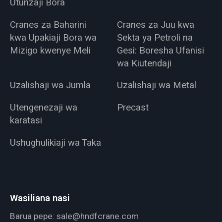
Utunzaji Bora
Cranes za Baharini
Cranes za Juu kwa
kwa Upakiaji Bora wa
Sekta ya Petroli na
Mizigo kwenye Meli
Gesi: Boresha Ufanisi
wa Kiutendaji
Uzalishaji wa Jumla
Uzalishaji wa Metal
Utengenezaji wa
Precast
karatasi
Ushughulikiaji wa Taka
Wasiliana nasi
Barua pepe:
sale@hndfcrane.com