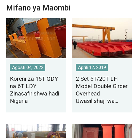
Mifano ya Maombi
Agosti 04, 2022
Aprili 12, 2019
Koreni za 15T QDY
2 Set 5T/20T LH
na 6T LDY
Model Double Girder
Zinasafirishwa hadi
Overhead
Nigeria
Uwasilishaji wa
Crane Kwa Karachi