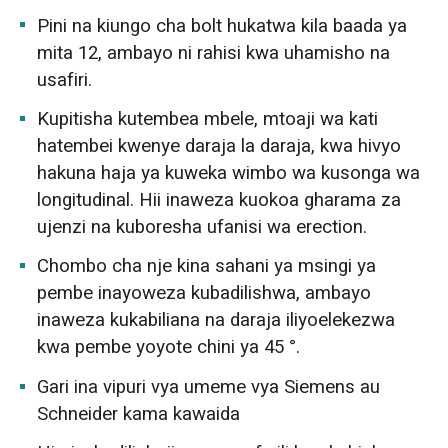
Pini na kiungo cha bolt hukatwa kila baada ya
mita 12, ambayo ni rahisi kwa uhamisho na
usafiri.
Kupitisha kutembea mbele, mtoaji wa kati
hatembei kwenye daraja la daraja, kwa hivyo
hakuna haja ya kuweka wimbo wa kusonga wa
longitudinal. Hii inaweza kuokoa gharama za
ujenzi na kuboresha ufanisi wa erection.
Chombo cha nje kina sahani ya msingi ya
pembe inayoweza kubadilishwa, ambayo
inaweza kukabiliana na daraja iliyoelekezwa
kwa pembe yoyote chini ya 45 °.
Gari ina vipuri vya umeme vya Siemens au
Schneider kama kawaida