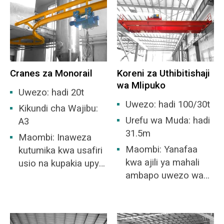
Cranes za Monorail
Koreni za Uthibitishaji
wa Mlipuko
Uwezo: hadi 20t
Uwezo: hadi 100/30t
Kikundi cha Wajibu:
Urefu wa Muda: hadi
A3
31.5m
Maombi: Inaweza
Maombi: Yanafaa
kutumika kwa usafiri
kwa ajili ya mahali
usio na kupakia upya
ambapo uwezo wa
wa ngazi na
kuzuia mlipuko katika
vichochoro
kiwanda si zaidi ya
vilivyopendekezwa,
kiwango cha IIB au
na mzigo wake wa