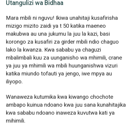
Utangulizi wa Bidhaa
Mara mbili ni nguvu! Ikiwa unahitaji kusafirisha
mizigo mizito zaidi ya t 50 katika maeneo
makubwa au una jukumu la juu la kazi, basi
korongo za kusafiri za girder mbili ndio chaguo
lako la kwanza. Kwa sababu ya chaguzi
mbalimbali kuu za uunganisho wa mhimili, crane
ya juu ya mhimili wa mbili huunganishwa vizuri
katika miundo tofauti ya jengo, iwe mpya au
iliyopo.
Wanaweza kutumika kwa kiwango chochote
ambapo kuinua ndoano kwa juu sana kunahitajika
kwa sababu ndoano inaweza kuvutwa kati ya
mihimili.