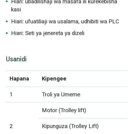
Hiari: ubadilishaji wa masafa ili kurekebisha
kasi
Hiari: ufuatiliaji wa usalama, udhibiti wa PLC
Hiari: Seti ya jenereta ya dizeli
Usanidi
Hapana
Kipengee
1
Troli ya Umeme
Motor (Trolley lift)
2
Kipunguza (Trolley Lift)