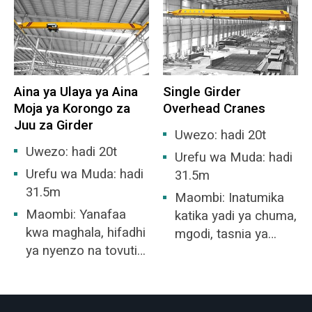
IIC, na kundi la
usafiri hauzuiliwi na
halijoto ya kuwasha
masharti ya sahani
ni T1-T4 kundi la gesi
ya chini, na inaweza
inayoweza kuwaka
kuendeshwa kwenye
au mchanganyiko wa
curves mbalimbali za
Aina ya Ulaya ya Aina
Single Girder
gesi inayolipuka
wima, curves gorofa
Moja ya Korongo za
Overhead Cranes
inayoundwa na
na curves tata.
Juu za Girder
mvuke na hewa.
Uwezo: hadi 20t
Inafaa kwa maeneo
Uwezo: hadi 20t
Urefu wa Muda: hadi
hatari katika Kanda
Urefu wa Muda: hadi
31.5m
ya 1 au Kanda ya 2.
31.5m
Maombi: Inatumika
Maombi: Yanafaa
katika yadi ya chuma,
kwa maghala, hifadhi
mgodi, tasnia ya
ya nyenzo na tovuti
zege, ghala, kiwanda,
ya jumla ya kiwanda.
bandari na ujenzi wa
meli, nk. crane ya juu
ni sifa ya kawaida ya