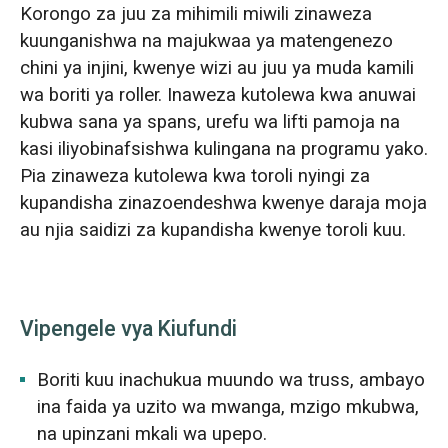
Korongo za juu za mihimili miwili zinaweza
kuunganishwa na majukwaa ya matengenezo
chini ya injini, kwenye wizi au juu ya muda kamili
wa boriti ya roller. Inaweza kutolewa kwa anuwai
kubwa sana ya spans, urefu wa lifti pamoja na
kasi iliyobinafsishwa kulingana na programu yako.
Pia zinaweza kutolewa kwa toroli nyingi za
kupandisha zinazoendeshwa kwenye daraja moja
au njia saidizi za kupandisha kwenye toroli kuu.
Vipengele vya Kiufundi
Boriti kuu inachukua muundo wa truss, ambayo
ina faida ya uzito wa mwanga, mzigo mkubwa,
na upinzani mkali wa upepo.