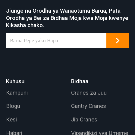
sehemu nyingi za
Jiunge na Orodha ya Wanaotuma Barua, Pata
kazi za viwandani
Orodha ya Bei za Bidhaa Moja kwa Moja kwenye
zinazohudumia
Kikasha chako.
matumizi anuwai ya
kuinua.
Kuhusu
Bidhaa
Kampuni
Cranes za Juu
Blogu
Gantry Cranes
Kesi
Jib Cranes
Habari
Vipandikizi vya Umeme