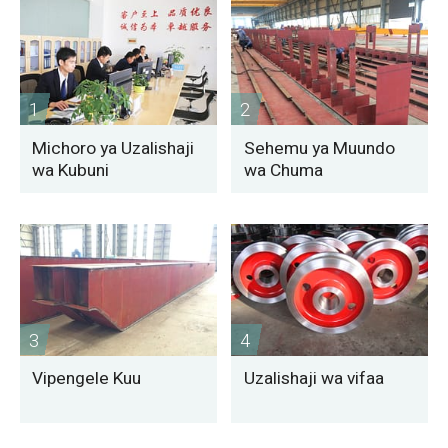
1
2
Michoro ya Uzalishaji
Sehemu ya Muundo
wa Kubuni
wa Chuma
3
4
Vipengele Kuu
Uzalishaji wa vifaa