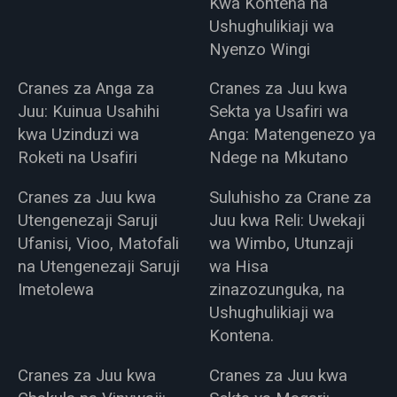
Kwa Kontena na
Ushughulikiaji wa
Nyenzo Wingi
Cranes za Anga za
Cranes za Juu kwa
Juu: Kuinua Usahihi
Sekta ya Usafiri wa
kwa Uzinduzi wa
Anga: Matengenezo ya
Roketi na Usafiri
Ndege na Mkutano
Cranes za Juu kwa
Suluhisho za Crane za
Utengenezaji Saruji
Juu kwa Reli: Uwekaji
Ufanisi, Vioo, Matofali
wa Wimbo, Utunzaji
na Utengenezaji Saruji
wa Hisa
Imetolewa
zinazozunguka, na
Ushughulikiaji wa
Kontena.
Cranes za Juu kwa
Cranes za Juu kwa