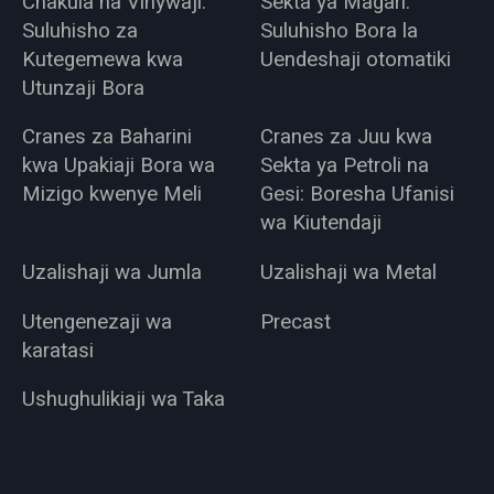
Chakula na Vinywaji:
Sekta ya Magari:
Suluhisho za
Suluhisho Bora la
Kutegemewa kwa
Uendeshaji otomatiki
Utunzaji Bora
Cranes za Baharini
Cranes za Juu kwa
kwa Upakiaji Bora wa
Sekta ya Petroli na
Mizigo kwenye Meli
Gesi: Boresha Ufanisi
wa Kiutendaji
Uzalishaji wa Jumla
Uzalishaji wa Metal
Utengenezaji wa
Precast
karatasi
Ushughulikiaji wa Taka