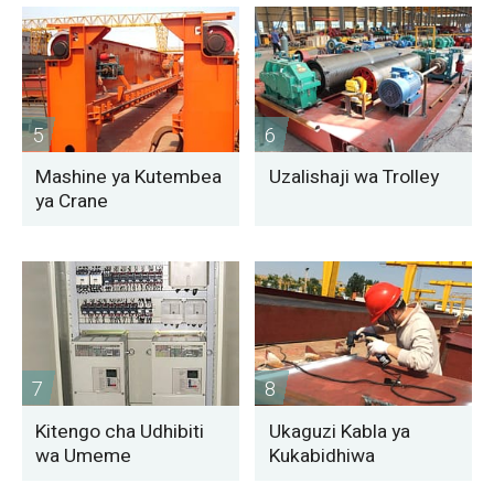
5
6
Mashine ya Kutembea
Uzalishaji wa Trolley
ya Crane
7
8
Kitengo cha Udhibiti
Ukaguzi Kabla ya
wa Umeme
Kukabidhiwa