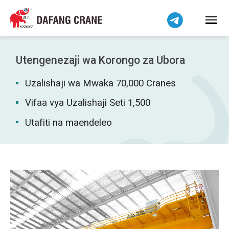
हिन्दी
Bahasa Indonesia
Bahasa Melayu
Tiếng Việt
Utengenezaji wa Korongo za Ubora
简体中文
Uzalishaji wa Mwaka 70,000 Cranes
বাংলা
فارسی
Vifaa vya Uzalishaji Seti 1,500
Pilipino
Utafiti na maendeleo
اردو
Українська
Čeština
Беларуская мова
Dansk
Norsk