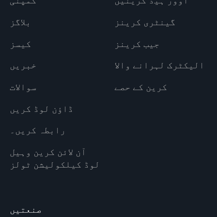
اوور ہیڈ کرینیں
کمپنی
گینٹری کرینز
بلاگز
جیب کرینز
کیسز
الیکٹرک لہرانے والا
خبریں
کرین کے حصے
سوالات
ڈاؤن لوڈ کریں
رابطہ کریں۔
آن لائن کرین وہیل
لوڈ کیلکولیشن ٹولز
صنعتیں