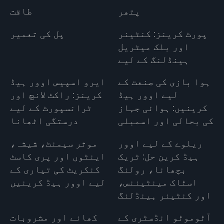
پتھر
طاقت
پورٹ کرینز: کنٹینر
پل کی تعمیر
اور بلک میٹریل
ہینڈلنگ کے لیے
ہوا بازی کی صنعت کے
ایرو اسپیس اوور ہیڈ
لیے اوور ہیڈ
کرینز: راکٹ لانچ اور
کرینیں: ہوائی جہاز
ٹرانسپورٹ کے لیے
کی بحالی اور اسمبلی
درستگی اٹھانا
ریلوے کے لیے اوور
موثر سیمنٹ، شیشہ،
ہیڈ کرین حل: ٹریک
اینٹوں اور پری کاسٹ
بچھانا، رولنگ
کنکریٹ کی تیاری کے
اسٹاک مینٹیننس،
لیے اوور ہیڈ کرینیں
اور کنٹینر ہینڈلنگ
آٹوموٹو انڈسٹری کے
کھانے اور مشروبات