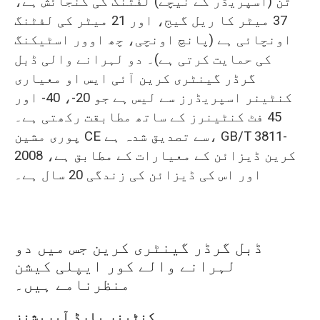
ٹن (اسپریڈر کے نیچے) لفٹنگ کی گنجائش ہے،
37 میٹر کا ریل گیج، اور 21 میٹر کی لفٹنگ
اونچائی ہے (پانچ اونچی، چھ اوور اسٹیکنگ
کی حمایت کرتی ہے)۔ دو لہرانے والی ڈبل
گرڈر گینٹری کرین آئی ایس او معیاری
کنٹینر اسپریڈرز سے لیس ہے جو 20-، 40- اور
45 فٹ کنٹینرز کے ساتھ مطابقت رکھتی ہے۔
پوری مشین CE سے تصدیق شدہ ہے، GB/T 3811-
2008 کرین ڈیزائن کے معیارات کے مطابق ہے،
اور اس کی ڈیزائن کی زندگی 20 سال ہے۔
ڈبل گرڈر گینٹری کرین جس میں دو
لہرانے والے کور ایپلی کیشن
منظرنامے ہیں۔
کنٹینر یارڈ آپریشنز