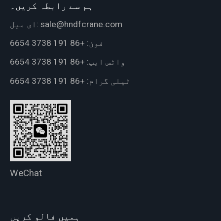
ہم سے رابطہ کریں۔
sale@hndfcrane.com
ای میل:
فون:
+86 191 3738 6654
واٹس ایپ:
+86 191 3738 6654
ٹیلی گرام:
+86 191 3738 6654
WeChat
ہمیں فالو کریں