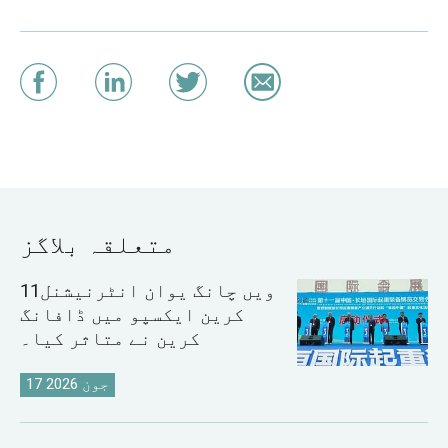
متعلقہ بلاگز
11ویں چانگ یوان انٹرنیشنل
کرین ایکسپو میں ڈافانگ
کرین نے متاثر کیا۔
17 جون 2026