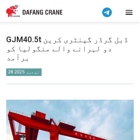
हिन्दी
Bahasa Indonesia
Bahasa Melayu
Tiếng Việt
GJM40.5t ڈبل گرڈر گینٹری کرین
简体中文
دو لہرانے والے منگولیا کو
বাংলা
برآمد
فارسی
Pilipino
28 نومبر 2025
Українська
Čeština
Беларуская мова
Kiswahili
Dansk
Norsk