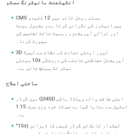
انٹیلجنٹ مانیٹرنگ سسٹم
CMS سسٹم ریئل ٹائم میں 12 کلیدی
پیرامیٹرز کی نگرانی کرتا ہے، بشمول ہوسٹ
اور ٹرالی آپریشنز، ریموٹ فالٹ تشخیص کو
سپورٹ کرنا۔
3D لیزر اینٹی تصادم کے نظام سے لیس؛
آپریشنل حفاظتی فاصلے کی درستگی ±10 سینٹی
میٹر تک پہنچ جاتی ہے۔
ساختی اصلاح
مین گرڈر Q345D اعلی طاقت والے ویلڈڈ باکس
اسٹیل سے بنایا گیا ہے جس کا خود وزن صرف 1.15
ہے۔
لچکدار ٹانگ ٹو گرڈر قبضے کا ڈیزائن (±15°
سیلف ایڈاپٹیو ٹِلٹ) فاؤنڈیشن کے پیچیدہ