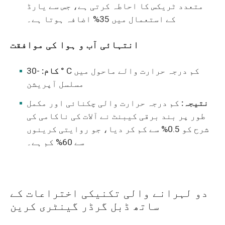
متعدد ٹریکس کا احاطہ کرتی ہے، جس سے یارڈ
کے استعمال میں 35% اضافہ ہوتا ہے۔
انتہائی آب و ہوا کی موافقت
کام:
-30 ° C کم درجہ حرارت والے ماحول میں
مسلسل آپریشن
نتیجہ:
کم درجہ حرارت والی چکنائی اور مکمل
طور پر بند برقی کیبنٹ نے آلات کی ناکامی کی
شرح کو 0.5% سے کم کر دیا، جو روایتی کرینوں
سے 60% کم ہے۔
دو لہرانے والی تکنیکی اختراعات کے
ساتھ ڈبل گرڈر گینٹری کرین