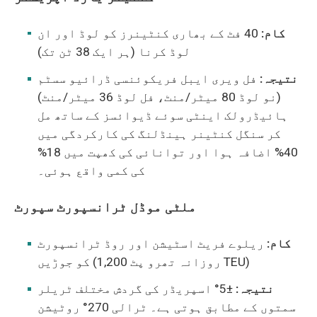
کام:
40 فٹ کے بھاری کنٹینرز کو لوڈ اور ان
لوڈ کرنا (ہر ایک 38 ٹن تک)
نتیجہ:
فل ویری ایبل فریکوئنسی ڈرائیو سسٹم
(نو لوڈ 80 میٹر/منٹ، فل لوڈ 36 میٹر/منٹ)
ہائیڈرولک اینٹی سوئے ڈیوائسز کے ساتھ مل
کر سنگل کنٹینر ہینڈلنگ کی کارکردگی میں
40% اضافہ ہوا اور توانائی کی کھپت میں 18%
کی کمی واقع ہوئی۔
ملٹی موڈل ٹرانسپورٹ سپورٹ
کام:
ریلوے فریٹ اسٹیشن اور روڈ ٹرانسپورٹ
کو جوڑیں (روزانہ تھرو پٹ 1,200 TEU)
نتیجہ:
±5° اسپریڈر کی گردش مختلف ٹریلر
سمتوں کے مطابق ہوتی ہے۔ ٹرالی 270° روٹیشن