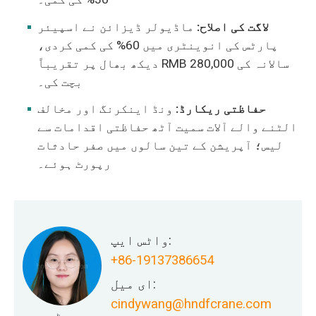
لاگت کی اصلاح:
ماڈیولر ڈیزائن نے اسپیئر
پارٹس کی انوینٹری میں 60% کی کمی کردی،
دیکھ بھال پر تقریباً RMB 280,000 سالانہ کی
بچت کی۔
حفاظتی ریکارڈ:
ونڈ اینکرنگ اور مخالف
الٹنے والے آلات سمیت آٹھ حفاظتی اقدامات سے
لیس؛ آپریشن کے تین سالوں میں صفر حادثات
رپورٹ ہوئے۔
واٹس ایپ:
+86-19137386654
ای میل:
cindywang@hndfcrane.com