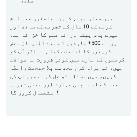
سنڈی
میں سنڈی ہوں، کرین انڈسٹری میں کام
کرنے کے 10 سال کے تجربے کے ساتھ اور
میرے پاس پیشہ ورانہ علم کا خزانہ ہے۔
میں نے 500+ صارفین کے لیے اطمینان بخش
کرینوں کا انتخاب کیا ہے۔ اگر آپ کو
کرینوں کے بارے میں کوئی ضرورت یا سوالات
ہیں، تو براہ کرم مجھ سے بلا جھجھک رابطہ
کریں، میں مسئلہ کو حل کرنے میں آپ کی
مدد کے لیے اپنی مہارت اور عملی تجربہ
استعمال کروں گا!