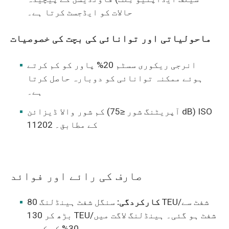
حالات کو ایڈجسٹ کرتا ہے۔
ماحولیاتی اور توانائی کی بچت کی خصوصیات
انرجی ریکوری سسٹم 20% پاور کو کم کرتے
ہوئے ممکنہ توانائی کو دوبارہ حاصل کرتا
ہے۔
کم شور والا ڈیزائن (آپریٹنگ شور ≤75 dB) ISO
11202 کے مطابق۔
صارف کی رائے اور فوائد
کارکردگی:
سنگل شفٹ ہینڈلنگ 80 TEU/شفٹ سے
بڑھ کر 130 TEU/شفٹ ہو گئی۔ ہینڈلنگ لاگت میں
30% کی کمی۔