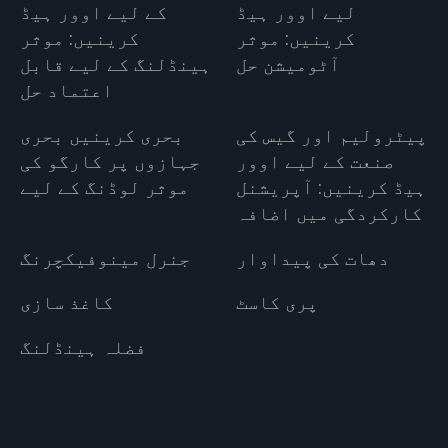
لیے اوور ہیڈ
کے لیے اوور ہیڈ
کرینیں: موثر
کرینیں: موثر
آٹومیشن حل
ہینڈلنگ کے لیے قابل
اعتماد حل
پیٹرولیم اور گیس کی
بحری کرینیں بحری
صنعت کے لیے اوور
جہازوں پر کارگو کی
ہیڈ کرینیں: آپریشنل
موثر لوڈنگ کے لیے
کارکردگی میں اضافہ
دھات کی پیداوار
جنرل مینوفیکچرنگ
پری کاسٹ
کاغذ سازی
فضلہ ہینڈلنگ