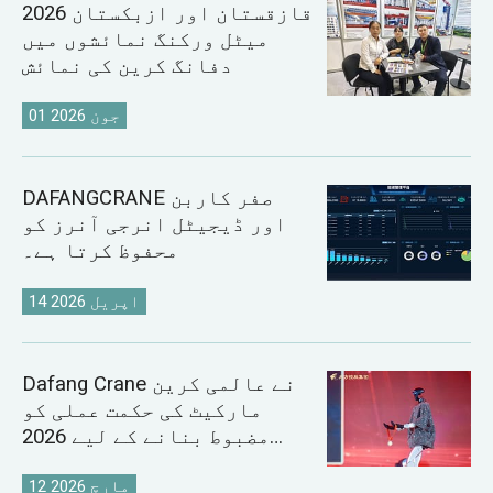
2026 قازقستان اور ازبکستان
میٹل ورکنگ نمائشوں میں
دفانگ کرین کی نمائش
01 جون 2026
DAFANGCRANE صفر کاربن
اور ڈیجیٹل انرجی آنرز کو
محفوظ کرتا ہے۔
14 اپریل 2026
Dafang Crane نے عالمی کرین
مارکیٹ کی حکمت عملی کو
مضبوط بنانے کے لیے 2026
سیلز کانفرنس کا انعقاد کیا
12 مارچ 2026