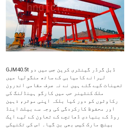
O‘zbekcha
GJM40.5t ڈبل گرڈر گینٹری کرین جس میں دو
لہرانے کامیابی کے ساتھ منگولیا میں
تعینات کیے گئے ہیں نے نہ صرف مقامی اندرون
ملک کنٹینر حب میں کارگو ہینڈلنگ کی
رکاوٹوں کو دور کیا بلکہ اپنی موثر، ذہین
اور محفوظ کارکردگی کی وجہ سے بیلٹ اینڈ
روڈ کے بنیادی ڈھانچے کے تعاون کے لیے ایک
بینچ مارک کیس بھی بن گیا۔ اس کی تکنیکی