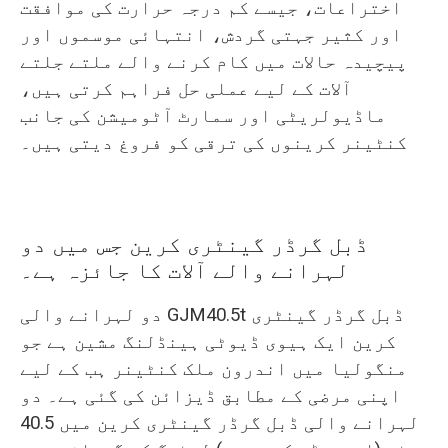
اختراعات، جیسے کم درجہ حرارت کی موافقت
اور کثیر جہتی گردش، انتہائی موسموں اور
پیچیدہ حالات میں کام کرنے والے ملتے جلتے
آلات کے لیے عملی حل فراہم کرتی ہیں،
ماڈیولریٹی اور سمارٹ آٹومیشن کی جانب
کنٹینر کرینوں کی ترقی کو فروغ دیتی ہیں۔
ڈبل گرڈر گینٹری کرین جس میں دو
لہرانے والے آلات کا جائزہ ہے۔
دو لہرانے والی GJM40.5t ڈبل گرڈر گینٹری
کرین ایک ہیوی ڈیوٹی ہینڈلنگ مشین ہے جو
منگولیا میں اندرون ملک کنٹینر ہب کے لیے
اپنی مرضی کے مطابق ڈیزائن کی گئی ہے۔ دو
لہرانے والی ڈبل گرڈر گینٹری کرین میں 40.5