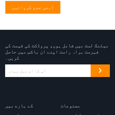
ابھی جمع کروائیں
میلنگ لسٹ میں شامل ہوں، پروڈکٹ کی قیمت کی
فہرست براہ راست اپنے ان باکس میں حاصل
کریں۔
مصنوعات
کے بارے میں