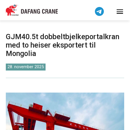
हिन्दी
Bahasa Indonesia
Bahasa Melayu
Tiếng Việt
GJM40.5t dobbeltbjelkeportalkran
简体中文
med to heiser eksportert til
বাংলা
Mongolia
فارسی
Pilipino
28. november 2025
اردو
Українська
Čeština
Беларуская мова
Kiswahili
Dansk