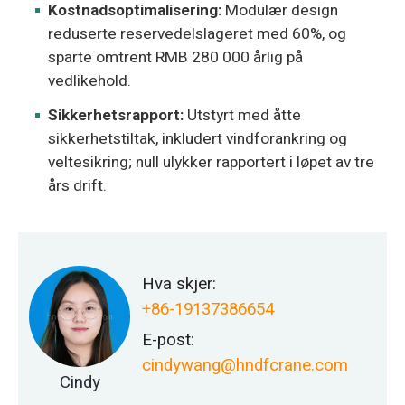
Kostnadsoptimalisering:
Modulær design
reduserte reservedelslageret med 60%, og
sparte omtrent RMB 280 000 årlig på
vedlikehold.
Sikkerhetsrapport:
Utstyrt med åtte
sikkerhetstiltak, inkludert vindforankring og
veltesikring; null ulykker rapportert i løpet av tre
års drift.
Hva skjer:
+86-19137386654
E-post:
cindywang@hndfcrane.com
Cindy