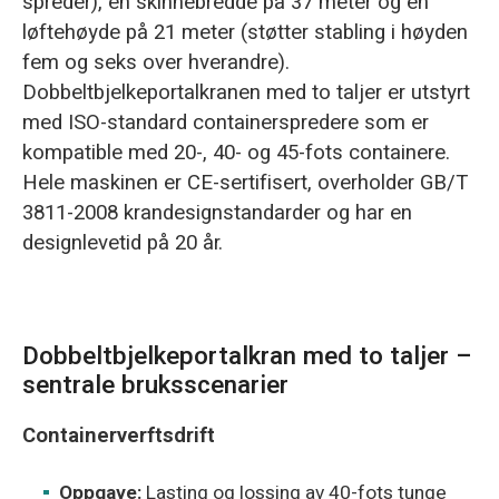
spreder), en skinnebredde på 37 meter og en
løftehøyde på 21 meter (støtter stabling i høyden
fem og seks over hverandre).
Dobbeltbjelkeportalkranen med to taljer er utstyrt
med ISO-standard containerspredere som er
kompatible med 20-, 40- og 45-fots containere.
Hele maskinen er CE-sertifisert, overholder GB/T
3811-2008 krandesignstandarder og har en
designlevetid på 20 år.
Dobbeltbjelkeportalkran med to taljer –
sentrale bruksscenarier
Containerverftsdrift
Oppgave:
Lasting og lossing av 40-fots tunge