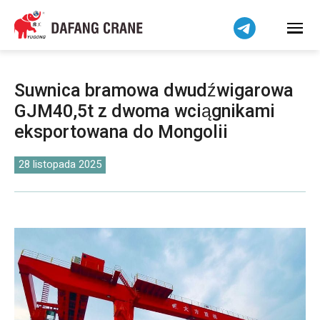
Bahasa Indonesia
Bahasa Melayu
Tiếng Việt
简体中文
Suwnica bramowa dwudźwigarowa
বাংলা
GJM40,5t z dwoma wciągnikami
فارسی
eksportowana do Mongolii
Pilipino
اردو
28 listopada 2025
Українська
Čeština
Беларуская мова
Kiswahili
Dansk
Norsk