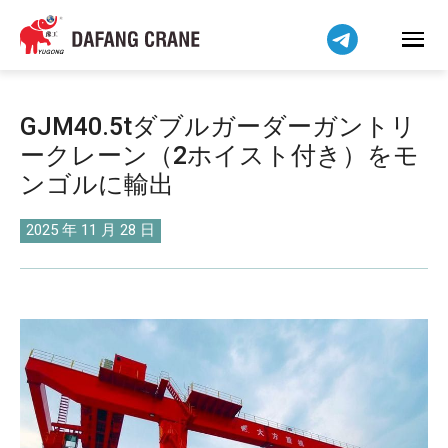
Bahasa Indonesia
Bahasa Melayu
Tiếng Việt
简体中文
GJM40.5tダブルガーダーガントリ
বাংলা
ークレーン（2ホイスト付き）をモ
فارسی
ンゴルに輸出
Pilipino
اردو
2025 年 11 月 28 日
Українська
Čeština
Беларуская мова
Kiswahili
Dansk
Norsk