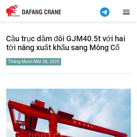
हिन्दी
Bahasa Indonesia
Bahasa Melayu
简体中文
Cầu trục dầm đôi GJM40.5t với hai
বাংলা
tời nâng xuất khẩu sang Mông Cổ
فارسی
Pilipino
Tháng Mười Một 28, 2025
اردو
Українська
Čeština
Беларуская мова
Kiswahili
Dansk
Norsk