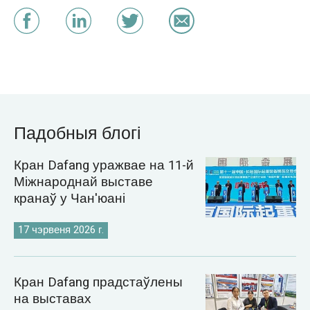
Падобныя блогі
Кран Dafang уражвае на 11-й
Міжнароднай выставе
кранаў у Чан'юані
17 чэрвеня 2026 г.
Кран Dafang прадстаўлены
на выставах