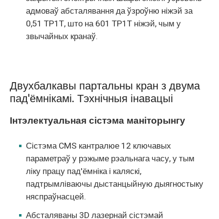
адмоваў абсталявання да ўзроўню ніжэй за
0,51 TP1T, што на 601 TP1T ніжэй, чым у
звычайных кранаў.
Двухбалкавы партальны кран з двума
пад'ёмнікамі. Тэхнічныя інавацыі
Інтэлектуальная сістэма маніторынгу
Сістэма CMS кантралюе 12 ключавых
параметраў у рэжыме рэальнага часу, у тым
ліку працу пад'ёмніка і каляскі,
падтрымліваючы дыстанцыйную дыягностыку
няспраўнасцей.
Абсталяваны 3D лазернай сістэмай