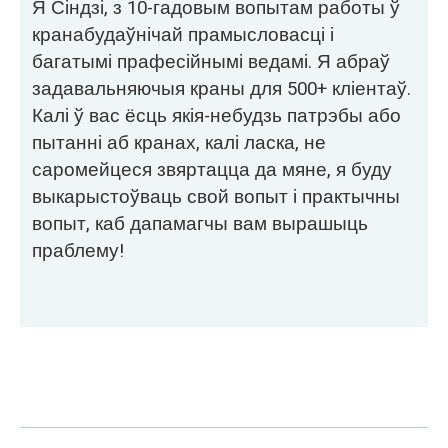
Я Сіндзі, з 10-гадовым вопытам работы ў
кранабудаўнічай прамысловасці і
багатымі прафесійнымі ведамі. Я абраў
задавальняючыя краны для 500+ кліентаў.
Калі ў вас ёсць якія-небудзь патрэбы або
пытанні аб кранах, калі ласка, не
саромейцеся звяртацца да мяне, я буду
выкарыстоўваць свой вопыт і практычны
вопыт, каб дапамагчы вам вырашыць
праблему!