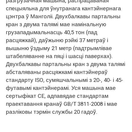
разгрузачная машына, распрацаваная
спецыяльна для ўнутранага кантэйнернага
цэнтра ў Манголіі. Двухбалкавы партальны
кран з двума талямі мае намінальную
грузападымальнасць 40,5 тон (пад
расцяжкай), даўжыню рэйкі 37 метраў і
вышыню ўздыму 21 метр (падтрымлівае
штабеляванне на пяці і шасці паверхах).
Двухбалкавы партальны кран з двума талямі
абсталяваны расцяжкамі кантэйнераў
стандарту ISO, сумяшчальнымі з 20-, 40- і 45-
футавымі кантэйнерамі. Уся машына мае
сертыфікат CE, адпавядае стандартам
праектавання кранаў GB/T 3811-2008 і мае
разліковы тэрмін службы 20 гадоў.