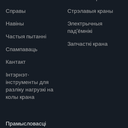
Справы
Стрэлавыя краны
Навіны
Электрычныя
пад'ёмнікі
Частыя пытанні
Запчасткі крана
Спампаваць
Кантакт
Інтэрнэт-
інструменты для
разліку нагрузкі на
колы крана
Прамысловасці