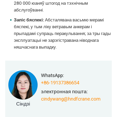
280 000 юаняў штогод на тэхнічным
абслугоўванні.
Запіс бяспекі:
Абсталявана васьмю мерамі
бяспекі, у тым ліку ветравым анкерам і
прыладамі супраць перакульвання; за тры гады
эксплуатацыі не зарэгістравана ніводнага
няшчаснага выпадку.
WhatsApp:
+86-19137386654
электронная пошта:
cindywang@hndfcrane.com
Сіндзі