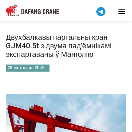
हिन्दी
Bahasa Indonesia
Bahasa Melayu
Tiếng Việt
Двухбалкавы партальны кран
简体中文
GJM40.5t з двума пад'ёмнікамі
বাংলা
экспартаваны ў Манголію
فارسی
Pilipino
28 лістапада 2025 г.
اردو
Українська
Čeština
Kiswahili
Dansk
Norsk