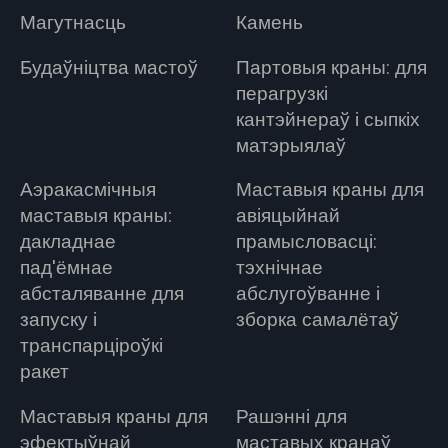
Магутнасць
Камень
Будаўніцтва мастоў
Партовыя краны: для
перагрузкі
кантэйнераў і сыпкіх
матэрыялаў
Аэракасмічныя
Маставыя краны для
маставыя краны:
авіяцыйнай
дакладнае
прамысловасці:
пад'ёмнае
тэхнічнае
абсталяванне для
абслугоўванне і
запуску і
зборка самалётаў
транспарціроўкі
ракет
Маставыя краны для
Рашэнні для
эфектыўнай
маставых кранаў