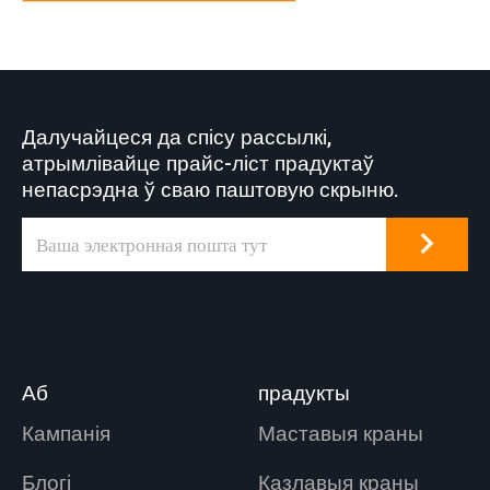
Далучайцеся да спісу рассылкі,
атрымлівайце прайс-ліст прадуктаў
непасрэдна ў сваю паштовую скрыню.
Аб
прадукты
Кампанія
Маставыя краны
Блогі
Казлавыя краны