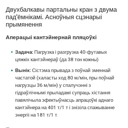
Двухбалкавы партальны кран з двума
пад'ёмнікамі. Асноўныя сцэнарыі
прымянення
Аперацыі кантэйнернай пляцоўкі
Задача:
Пагрузка і разгрузка 40-футавых
цяжкіх кантэйнераў (да 38 тон кожны)
Вынік:
Сістэма прывада з поўнай зменнай
частатой (халасты ход 80 м/мін, пры поўнай
нагрузцы 36 м/мін) у спалучэнні з
гідраўлічнымі прыладамі супраць хістання
павялічыла эфектыўнасць апрацоўкі аднаго
кантэйнера на 401 т/1 т і знізіла спажыванне
энергіі на 181 т/1 т.