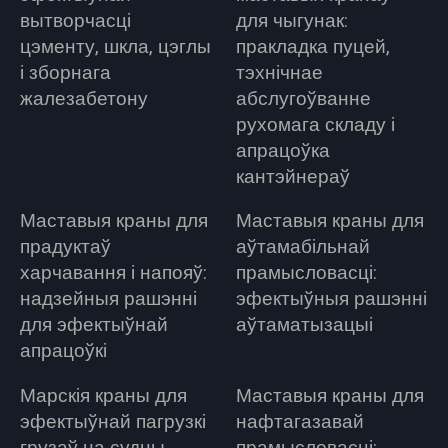
вытворчасці
для чыгунак:
цэменту, шкла, цэглы
пракладка пуцей,
і зборнага
тэхнічнае
жалезабетону
абслугоўванне
рухомага складу і
апрацоўка
кантэйнераў
Маставыя краны для
Маставыя краны для
прадуктаў
аўтамабільнай
харчавання і напояў:
прамысловасці:
надзейныя рашэнні
эфектыўныя рашэнні
для эфектыўнай
аўтаматызацыі
апрацоўкі
Марскія краны для
Маставыя краны для
эфектыўнай пагрузкі
нафтагазавай