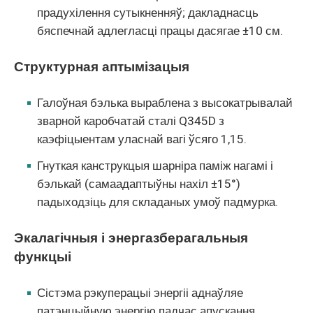
прадухілення сутыкненняў; дакладнасць
бяспечнай адлегласці працы дасягае ±10 см.
Структурная аптымізацыя
Галоўная бэлька выраблена з высокатрывалай
зварной каробчатай сталі Q345D з
каэфіцыентам уласнай вагі ўсяго 1,15.
Гнуткая канструкцыя шарніра паміж нагамі і
бэлькай (самаадаптыўны нахіл ±15°)
падыходзіць для складаных умоў падмурка.
Экалагічныя і энергазберагальныя
функцыі
Сістэма рэкуперацыі энергіі аднаўляе
патэнцыйную энергію падчас апускання,