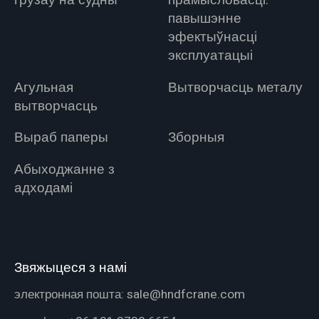
грузаў на судны
прамысловасці:
павышэнне
эфектыўнасці
эксплуатацыі
Агульная
Вытворчасць металу
вытворчасць
Выраб паперы
Зборныя
Абыходжанне з
адходамі
Звяжыцеся з намі
электронная пошта:
sale@hndfcrane.com