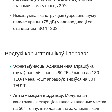
эканомячы магутнасць 20%.
Нізкашумная канструкцыя (узровень шуму
падчас працы ≤75 дБ) у адпаведнасці са
стандартам ISO 11202.
Водгукі карыстальнікаў і перавагі
Эфектыўнасць:
Адназменная апрацоўка
грузаў павялічылася з 80 TEU/змена да 130
TEU/змена; кошт апрацоўкі знізіўся на 301
TEU1T.
Аптымізацыя выдаткаў:
Модульная
канструкцыя скараціла запасы запасных частак
на 601 тонну, што дазволіла зэканоміць каля