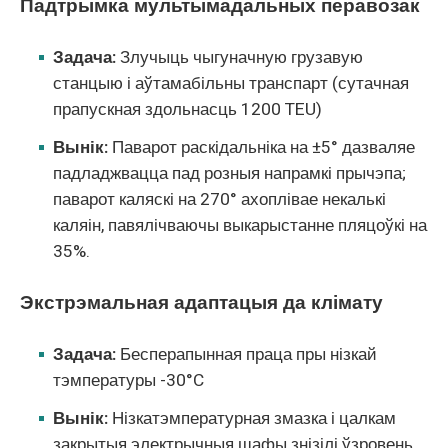
Падтрымка мультымадальных перавозак
Задача:
Злучыць чыгуначную грузавую
станцыю і аўтамабільны транспарт (сутачная
прапускная здольнасць 1200 TEU)
Вынік:
Паварот раскідальніка на ±5° дазваляе
падладжвацца пад розныя напрамкі прычэпа;
паварот каляскі на 270° ахоплівае некалькі
каляін, павялічваючы выкарыстанне пляцоўкі на
35%.
Экстрэмальная адаптацыя да клімату
Задача:
Бесперапынная праца пры нізкай
тэмпературы -30°C
Вынік:
Нізкатэмпературная змазка і цалкам
закрытыя электрычныя шафы знізілі ўзровень