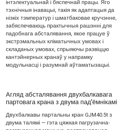
інтэлектуальнай і бяспечнай працы. Яго
тэхнічныя інавацыі, такія як адаптацыя да
нізкіх тэмператур і шматбаковае кручэнне,
забяспечваюць практычныя рашэнні для
падобнага абсталявання, якое працуе ў
экстрэмальных кліматычных умовах і
складаных умовах, спрыяючы развіццю
кантэйнерных кранаў у напрамку
модульнасці і разумнай аўтаматызацыі.
Агляд абсталявання двухбалкавага
партовага крана з двума пад'ёмнікамі
Двухбалкавы партальны кран GJM40.5t з
двума талямі — гэта цяжкая пагрузачна-