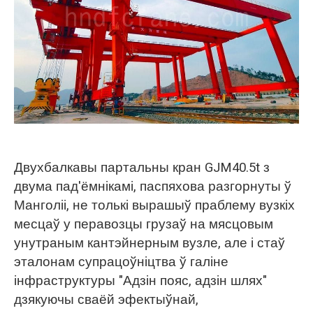
O‘zbekcha
Двухбалкавы партальны кран GJM40.5t з
двума пад'ёмнікамі, паспяхова разгорнуты ў
Манголіі, не толькі вырашыў праблему вузкіх
месцаў у перавозцы грузаў на мясцовым
унутраным кантэйнерным вузле, але і стаў
эталонам супрацоўніцтва ў галіне
інфраструктуры "Адзін пояс, адзін шлях"
дзякуючы сваёй эфектыўнай,