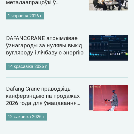
металаапрацоўкі ў
Казахстане і Узбекістане ў
2026 годзе
1 чэрвеня 2026 г.
DAFANCGRANE атрымлівае
ўзнагароды за нулявы выкід
вугляроду і лічбавую энергію
14 красавіка 2026 г.
Dafang Crane праводзіць
канферэнцыю па продажах
2026 года для ўмацавання
глабальнай стратэгіі рынку
кранаў
12 сакавіка 2026 г.