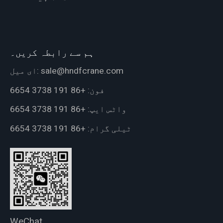
ہم سے رابطہ کریں۔
sale@hndfcrane.com
ای میل:
فون:
+86 191 3738 6654
واٹس ایپ:
+86 191 3738 6654
ٹیلی گرام:
+86 191 3738 6654
WeChat