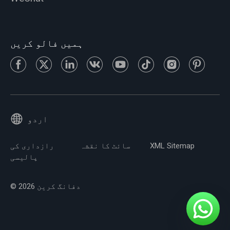
ہمیں فالو کریں
اردو
XML Sitemap
سائٹ کا نقشہ
رازداری کی
پالیسی
© 2026 دفانگ کرین