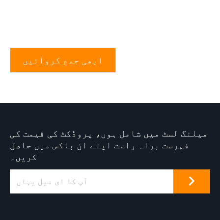
ابھی جمع کروائیں
میلنگ لسٹ میں شامل ہوں، پروڈکٹ کی قیمت کی
فہرست براہ راست اپنے ان باکس میں حاصل
کریں۔