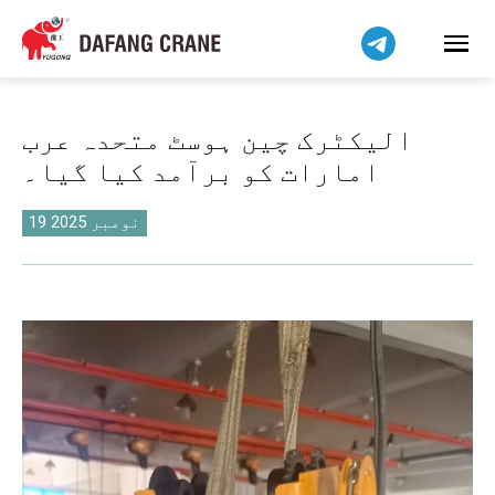
हिन्दी
Bahasa Indonesia
Bahasa Melayu
Tiếng Việt
الیکٹرک چین ہوسٹ متحدہ عرب
简体中文
امارات کو برآمد کیا گیا۔
বাংলা
فارسی
19 نومبر 2025
Pilipino
Українська
Čeština
Беларуская мова
Kiswahili
Dansk
Norsk