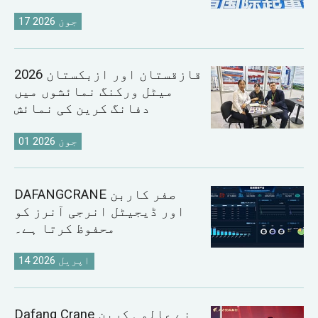
17 جون 2026
2026 قازقستان اور ازبکستان
میٹل ورکنگ نمائشوں میں
دفانگ کرین کی نمائش
01 جون 2026
DAFANGCRANE صفر کاربن
اور ڈیجیٹل انرجی آنرز کو
محفوظ کرتا ہے۔
14 اپریل 2026
Dafang Crane نے عالمی کرین