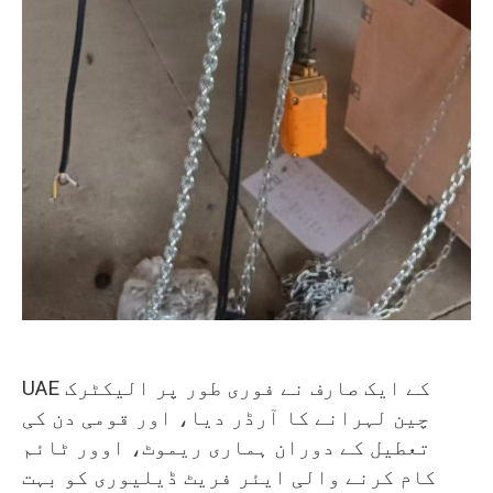
UAE کے ایک صارف نے فوری طور پر الیکٹرک
چین لہرانے کا آرڈر دیا، اور قومی دن کی
تعطیل کے دوران ہماری ریموٹ، اوور ٹائم
کام کرنے والی ایئر فریٹ ڈیلیوری کو بہت