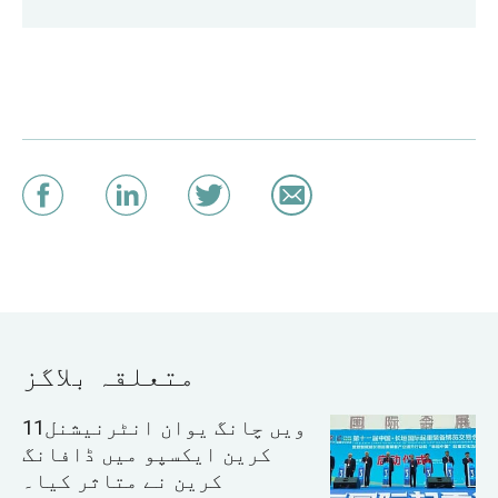
متعلقہ بلاگز
11ویں چانگ یوان انٹرنیشنل
کرین ایکسپو میں ڈافانگ
کرین نے متاثر کیا۔