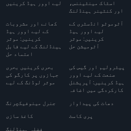
اسٹاک مینٹیننس،
لیے اوور ہیڈ کرینیں
اور کنٹینر ہینڈلنگ
آٹوموٹو انڈسٹری کے
کھانے اور مشروبات
لیے اوور ہیڈ
کے لیے اوور ہیڈ
کرینیں: موثر
کرینیں: موثر
آٹومیشن حل
ہینڈلنگ کے لیے قابل
اعتماد حل
پیٹرولیم اور گیس کی
بحری کرینیں بحری
صنعت کے لیے اوور
جہازوں پر کارگو کی
ہیڈ کرینیں: آپریشنل
موثر لوڈنگ کے لیے
کارکردگی میں اضافہ
دھات کی پیداوار
جنرل مینوفیکچرنگ
پری کاسٹ
کاغذ سازی
فضلہ ہینڈلنگ