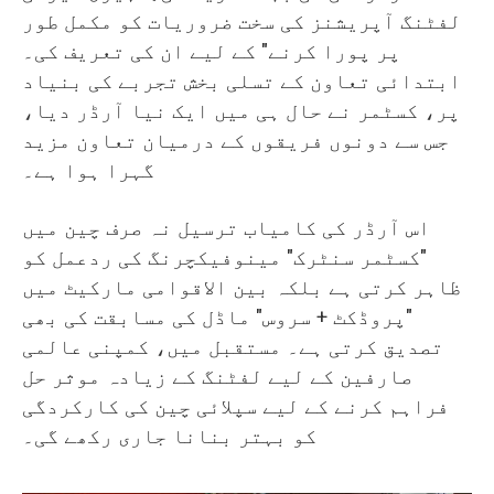
لفٹنگ آپریشنز کی سخت ضروریات کو مکمل طور
پر پورا کرنے" کے لیے ان کی تعریف کی۔
ابتدائی تعاون کے تسلی بخش تجربے کی بنیاد
پر، کسٹمر نے حال ہی میں ایک نیا آرڈر دیا،
جس سے دونوں فریقوں کے درمیان تعاون مزید
گہرا ہوا ہے۔
اس آرڈر کی کامیاب ترسیل نہ صرف چین میں
"کسٹمر سنٹرک" مینوفیکچرنگ کی ردعمل کو
ظاہر کرتی ہے بلکہ بین الاقوامی مارکیٹ میں
"پروڈکٹ + سروس" ماڈل کی مسابقت کی بھی
تصدیق کرتی ہے۔ مستقبل میں، کمپنی عالمی
صارفین کے لیے لفٹنگ کے زیادہ موثر حل
فراہم کرنے کے لیے سپلائی چین کی کارکردگی
کو بہتر بنانا جاری رکھے گی۔