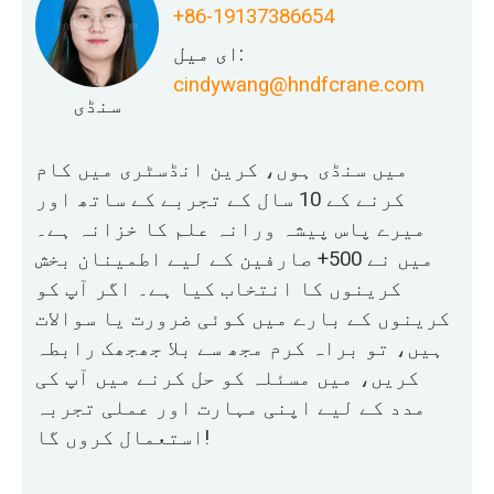
+86-19137386654
ای میل:
cindywang@hndfcrane.com
سنڈی
میں سنڈی ہوں، کرین انڈسٹری میں کام
کرنے کے 10 سال کے تجربے کے ساتھ اور
میرے پاس پیشہ ورانہ علم کا خزانہ ہے۔
میں نے 500+ صارفین کے لیے اطمینان بخش
کرینوں کا انتخاب کیا ہے۔ اگر آپ کو
کرینوں کے بارے میں کوئی ضرورت یا سوالات
ہیں، تو براہ کرم مجھ سے بلا جھجھک رابطہ
کریں، میں مسئلہ کو حل کرنے میں آپ کی
مدد کے لیے اپنی مہارت اور عملی تجربہ
استعمال کروں گا!