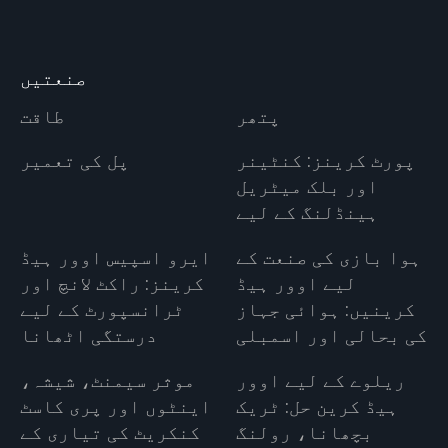
صنعتیں
پتھر
طاقت
پورٹ کرینز: کنٹینر
پل کی تعمیر
اور بلک میٹریل
ہینڈلنگ کے لیے
ہوا بازی کی صنعت کے
ایرو اسپیس اوور ہیڈ
لیے اوور ہیڈ
کرینز: راکٹ لانچ اور
کرینیں: ہوائی جہاز
ٹرانسپورٹ کے لیے
کی بحالی اور اسمبلی
درستگی اٹھانا
ریلوے کے لیے اوور
موثر سیمنٹ، شیشہ،
ہیڈ کرین حل: ٹریک
اینٹوں اور پری کاسٹ
بچھانا، رولنگ
کنکریٹ کی تیاری کے