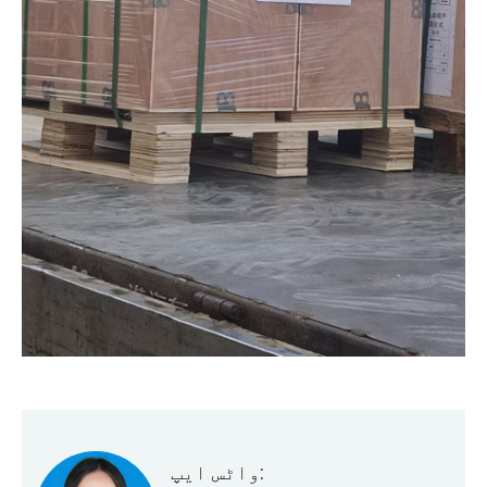
واٹس ایپ: