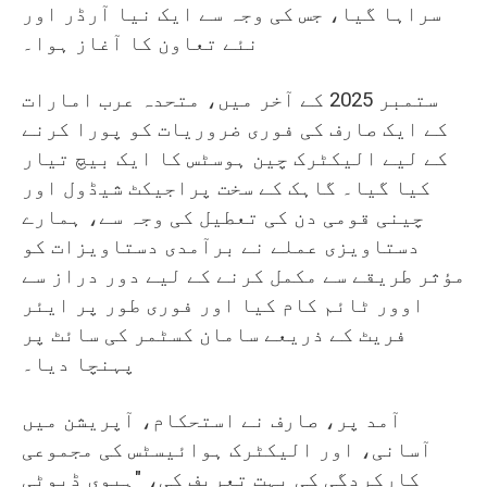
سراہا گیا، جس کی وجہ سے ایک نیا آرڈر اور
نئے تعاون کا آغاز ہوا۔
ستمبر 2025 کے آخر میں، متحدہ عرب امارات
کے ایک صارف کی فوری ضروریات کو پورا کرنے
کے لیے الیکٹرک چین ہوسٹس کا ایک بیچ تیار
کیا گیا۔ گاہک کے سخت پراجیکٹ شیڈول اور
چینی قومی دن کی تعطیل کی وجہ سے، ہمارے
دستاویزی عملے نے برآمدی دستاویزات کو
مؤثر طریقے سے مکمل کرنے کے لیے دور دراز سے
اوور ٹائم کام کیا اور فوری طور پر ایئر
فریٹ کے ذریعے سامان کسٹمر کی سائٹ پر
پہنچا دیا۔
آمد پر، صارف نے استحکام، آپریشن میں
آسانی، اور الیکٹرک ہوائیسٹس کی مجموعی
کارکردگی کی بہت تعریف کی، "ہیوی ڈیوٹی