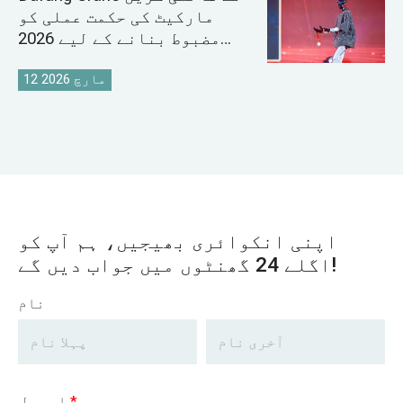
مارکیٹ کی حکمت عملی کو
مضبوط بنانے کے لیے 2026
سیلز کانفرنس کا انعقاد کیا
12 مارچ 2026
اپنی انکوائری بھیجیں، ہم آپ کو
اگلے 24 گھنٹوں میں جواب دیں گے!
نام
*
ای میل