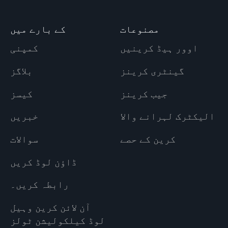
مصنوعات
کے بارے میں
اوور ہیڈ کرینیں
کمپنی
گینٹری کرینز
بلاگز
جیب کرینز
کیسز
الیکٹرک لہرانے والا
خبریں
کرین کے حصے
سوالات
ڈاؤن لوڈ کریں
رابطہ کریں۔
آن لائن کرین وہیل
لوڈ کیلکولیشن ٹولز