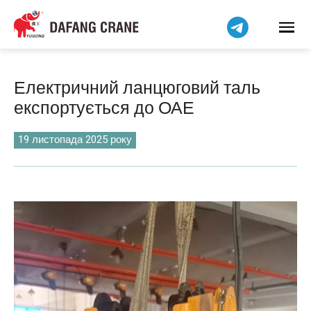
हिन्दी
Bahasa Indonesia
Bahasa Melayu
Tiếng Việt
Електричний ланцюговий таль
简体中文
експортується до ОАЕ
বাংলা
فارسی
19 листопада 2025 року
Pilipino
اردو
Čeština
Беларуская мова
Kiswahili
Dansk
Norsk