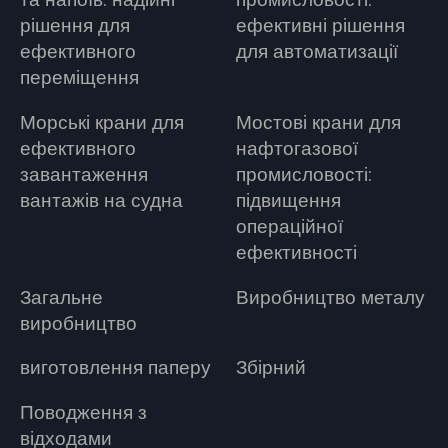
та напоїв: надійні
промисловості:
рішення для
ефективні рішення
ефективного
для автоматизації
переміщення
Морські крани для
Мостові крани для
ефективного
нафтогазової
завантаження
промисловості:
вантажів на судна
підвищення
операційної
ефективності
Загальне
Виробництво металу
виробництво
виготовлення паперу
Збірний
Поводження з
відходами