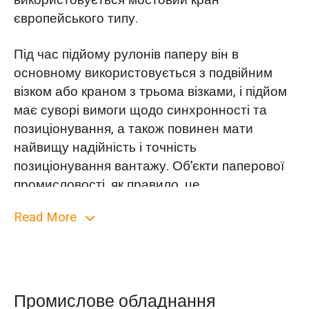
використовується мостовий кран
європейського типу.
Під час підйому рулонів паперу він в
основному використовується з подвійним
візком або краном з трьома візками, і підйом
має суворі вимоги щодо синхронності та
позиціонування, а також повинен мати
найвищу надійність і точність
позиціонування вантажу. Об’єкти паперової
промисловості, як правило, це
високотемпературний, вологий і компактний
Read More
цеховий комплекс, подвійний візок або три
візки іноді потребують окремої роботи, іноді
потребують двох синхронних спільних робіт,
іноді потрібна узгоджена робота трьох візків,
традиційне керування кабіною дуже
Промислове обладнання