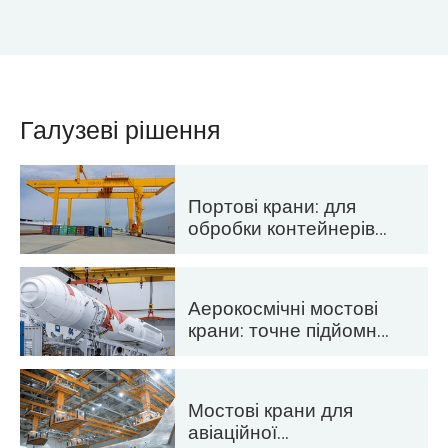
Галузеві рішення
Портові крани: для
обробки контейнерів
та сипучих матеріалів
Аерокосмічні мостові
крани: точне підйомне
навантаження для
запуску та
транспортування
Мостові крани для
ракет
авіаційної