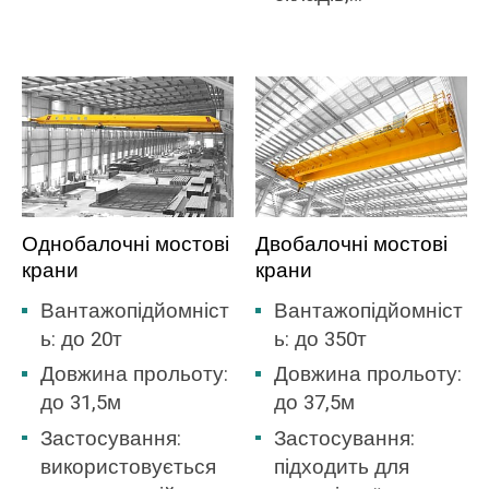
лінії виробництва целюлози, виробництво
матеріальних
без
паперу та картону, виробництво макулатури
запасів і
перевантаження
та цигаркового паперу.
загального заводу.
рівними та
похилими алеями,
Ми надаємо крани з різною
а його транспортне
вантажопідйомністю та послуги OEM для
навантаження не
розробки індивідуальних кранів.
обмежується
умовами нижньої
Однобалочні мостові
Двобалочні мостові
плити, і може
крани
крани
працювати на
різних
Вантажопідйомніст
Вантажопідйомніст
вертикальних
ь: до 20т
ь: до 350т
кривих, плоских
Довжина прольоту:
Довжина прольоту:
кривих і складних
до 31,5м
до 37,5м
кривих.
Застосування:
Застосування:
використовується
підходить для