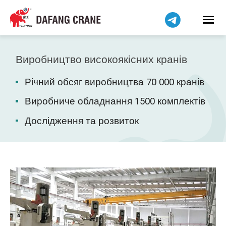
हिन्दी
Bahasa Indonesia
Bahasa Melayu
Tiếng Việt
Виробництво високоякісних кранів
简体中文
Річний обсяг виробництва 70 000 кранів
বাংলা
فارسی
Виробниче обладнання 1500 комплектів
Pilipino
Дослідження та розвиток
اردو
Čeština
Беларуская мова
Kiswahili
Dansk
Norsk