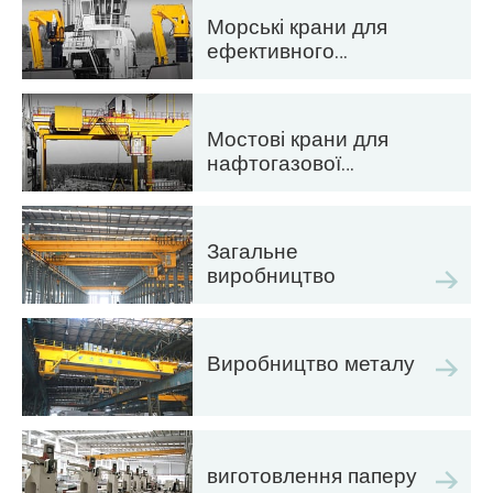
для автоматизації
Морські крани для
ефективного
завантаження
вантажів на судна
Мостові крани для
нафтогазової
промисловості:
підвищення
операційної
Загальне
ефективності
виробництво
Виробництво металу
виготовлення паперу