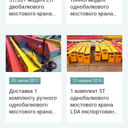
5T/20T моделі LH
тонної моделі
двобалкового
однобалкового
мостового крана
мостового крана
Доставка в Карачі
HD з доставкою до
Болівії
20 липня 2017
12 червня 2016
Доставка 1
1 комплект 5T
комплекту ручного
однобалкового
однобалкового
мостового крана
мостового крана
LDA експортовано
на Маврикій
до Бангладеш