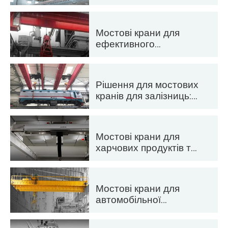
промисловості:
технічне
обслуговування та
Мостові крани для
складання літаків
ефективного
виробництва цементу,
скла, цегли та
збірного залізобетону
Рішення для мостових
кранів для залізниць:
прокладання колій,
технічне
обслуговування
Мостові крани для
рухомого складу та
харчових продуктів та
обробка контейнерів
напоїв: надійні
рішення для
ефективного
Мостові крани для
переміщення
автомобільної
промисловості:
ефективні рішення