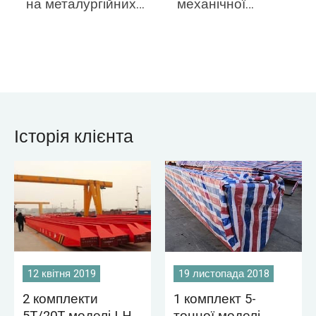
на металургійних
механічної
заводах, шахтах,
майстерні,
бетонній
майстерні
промисловості,
металургійної
складах, фабриках,
промисловості,
у портах і
складу, стокового
суднобудуванні
двору,
тощо. Мостові
електростанції,
Історія клієнта
крани є загальною
майстерні легкої та
рисою багатьох
текстильної
промислових
промисловості,
робочих місць, які
майстерні харчової
обслуговують різні
промисловості.
види підйому.
12 квітня 2019
19 листопада 2018
2 комплекти
1 комплект 5-