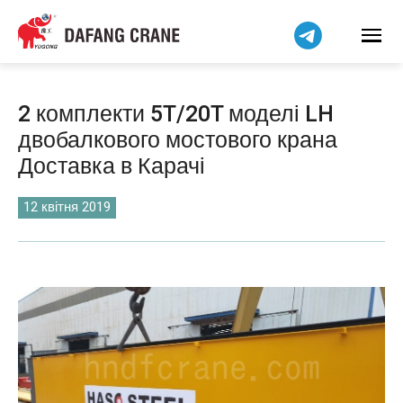
हिन्दी
Bahasa Indonesia
Bahasa Melayu
Tiếng Việt
2 комплекти 5T/20T моделі LH
简体中文
двобалкового мостового крана
বাংলা
Доставка в Карачі
فارسی
Pilipino
12 квітня 2019
اردو
Čeština
Беларуская мова
Kiswahili
Dansk
Norsk