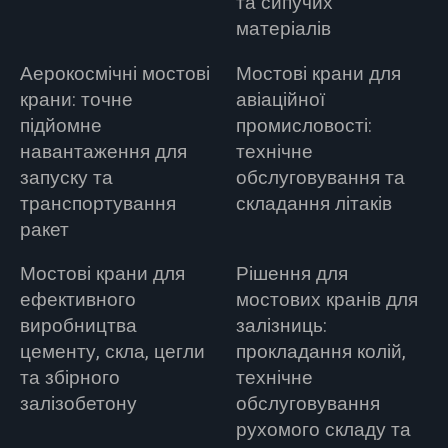
та сипучих
матеріалів
Аерокосмічні мостові
Мостові крани для
крани: точне
авіаційної
підйомне
промисловості:
навантаження для
технічне
запуску та
обслуговування та
транспортування
складання літаків
ракет
Мостові крани для
Рішення для
ефективного
мостових кранів для
виробництва
залізниць:
цементу, скла, цегли
прокладання колій,
та збірного
технічне
залізобетону
обслуговування
рухомого складу та