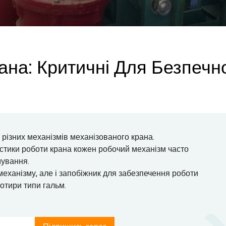
на: Критичні Для Безпечн
різних механізмів механізованого крана.
истики роботи крана кожен робочий механізм часто
мування.
механізму, але і запобіжник для забезпечення роботи
отири типи гальм.