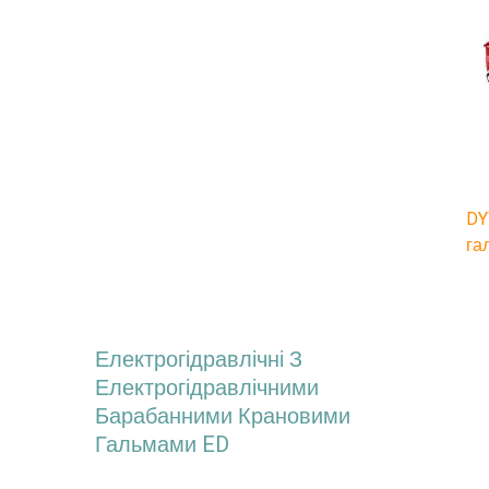
DY
га
Електрогідравлічні З
Електрогідравлічними
Барабанними Крановими
Гальмами ED