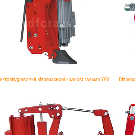
ектрогідравлічні вітрозахисні кранові гальма YFX
Вітроз