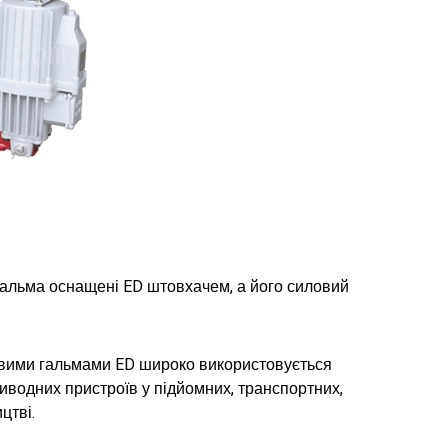
 гальма оснащені ED штовхачем, а його силовий
овими гальмами ED широко використовується
иводних пристроїв у підйомних, транспортних,
цтві.