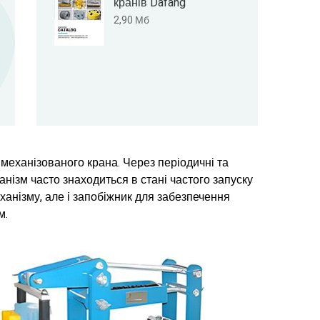
кранів Dafang
2,90 Мб
механізованого крана. Через періодичні та
нізм часто знаходиться в стані частого запуску
ханізму, але і запобіжник для забезпечення
м.