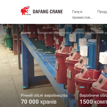
Галузі
Прод
промислово
сті
додому
Гальма мостового крана: критичні для безпечної 
►
Річний обсяг виробництва
Виробниче обл
70 000 кранів
1500 комп