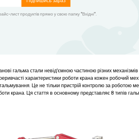
Підпишись зараз
айс-лист продуктів прямо у свою папку "Вхідні".
анові гальма стали невід'ємною частиною різних механізмів 
реривчасті характеристики роботи крана кожен робочий меха
 гальмування. Це не тільки пристрій контролю за роботою ме
боти крана. Ця стаття в основному представляє 8 типів галь