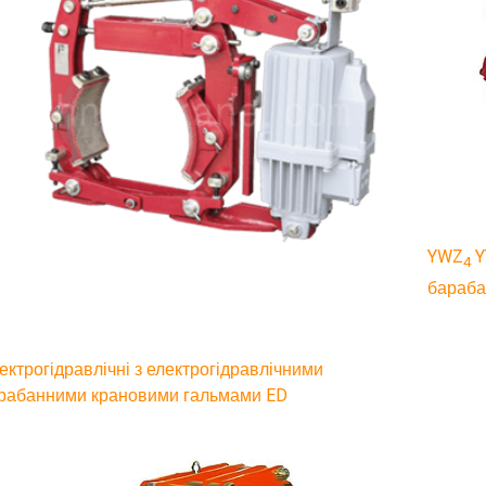
YWZ
Y
4
бараба
ектрогідравлічні з електрогідравлічними
рабанними крановими гальмами ED