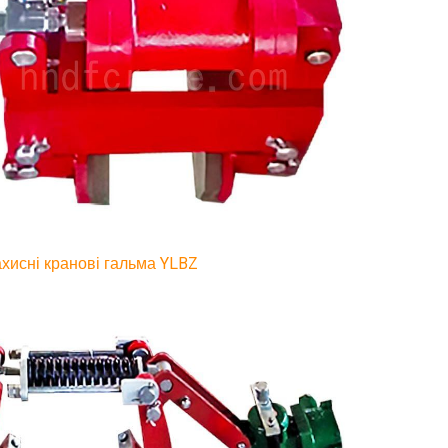
ахисні кранові гальма YLBZ