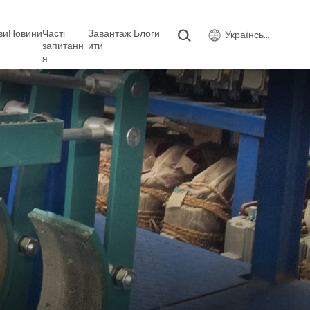
ви
Новини
Часті
Завантаж
Блоги
Українська
запитанн
ити
я