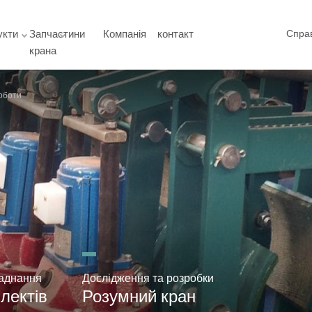
укти
Запчастини
Компанія
контакт
Спра
крана
роботи
аднання
Дослідження та розробки
лектів
Розумний кран