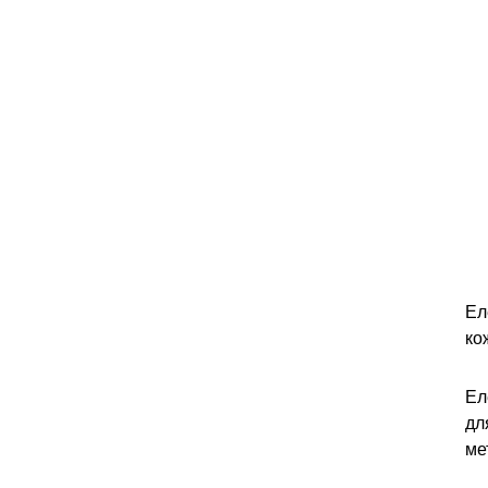
Ел
ко
Ел
дл
ме