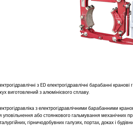
ектрогідравлічні з ED електрогідравлічні барабанні кранові
жух виготовлений з алюмінієвого сплаву.
ектрогідравліка з електрогідравлічними барабанними кран
я уповільнення або стоянкового гальмування механічних пр
талургійних, гірничодобувних галузях, портах, доках і будівни