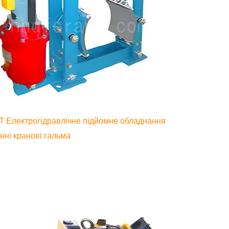
T Електрогідравлічне підйомне обладнання
нні кранові гальма