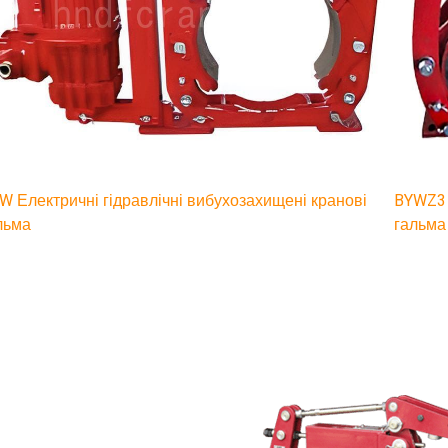
W Електричні гідравлічні вибухозахищені кранові
BYWZ3 
льма
гальма