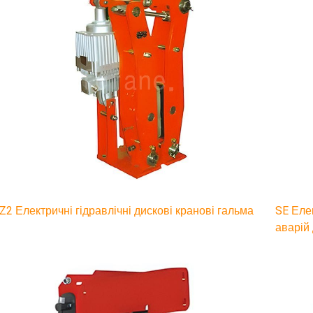
Z2 Електричні гідравлічні дискові кранові гальма
SE Еле
аварій