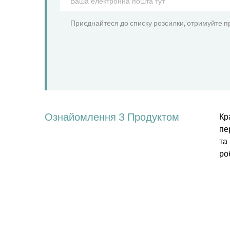
Приєднайтеся до списку розсилки, отримуйте пр
Ознайомлення З Продуктом
Кр
пе
та
ро