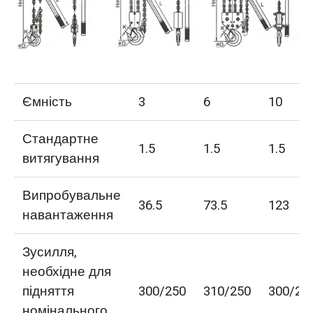
Ємність
3
6
10
Стандартне
1.5
1.5
1.5
витягування
Випробувальне
36.5
73.5
123
навантаження
Зусилля,
необхідне для
підняття
300/250
310/250
300/25
номінального