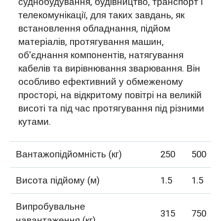
суднобудування, будівництво, транспорт і
телекомунікації, для таких завдань, як
встановлення обладнання, підйом
матеріалів, протягування машин,
об'єднання компонентів, натягування
кабелів та вирівнювання зварювання. Він
особливо ефективний у обмеженому
просторі, на відкритому повітрі на великій
висоті та під час протягування під різними
кутами.
Вантажопідйомність (кг)
250
500
Висота підйому (м)
1.5
1.5
Випробувальне
315
750
навантаження (кг)