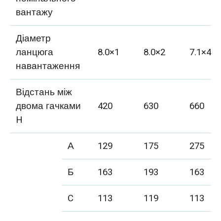
вантажу
Діаметр
ланцюга
8.0×1
8.0×2
7.1×4
навантаження
Відстань між
двома гачками
420
630
660
H
А
129
175
275
Б
163
193
163
C
113
119
113