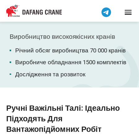
हिन्दी
Bahasa Indonesia
Bahasa Melayu
Tiếng Việt
Виробництво високоякісних кранів
简体中文
Річний обсяг виробництва 70 000 кранів
বাংলা
فارسی
Виробниче обладнання 1500 комплектів
Pilipino
Дослідження та розвиток
اردو
Čeština
Беларуская мова
Ручні Важільні Талі: Ідеально
Kiswahili
Підходять Для
Dansk
Вантажопідйомних Робіт
Norsk