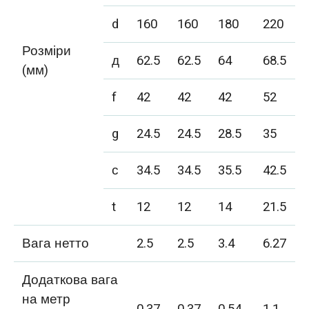
d
160
160
180
220
Розміри
д
62.5
62.5
64
68.5
(мм)
f
42
42
42
52
g
24.5
24.5
28.5
35
с
34.5
34.5
35.5
42.5
t
12
12
14
21.5
Вага нетто
2.5
2.5
3.4
6.27
Додаткова вага
на метр
0.37
0.37
0.54
1.1