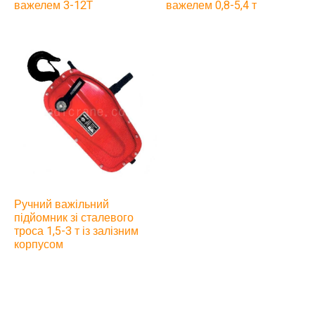
важелем 3-12T
важелем 0,8-5,4 т
Ручний важільний
підйомник зі сталевого
троса 1,5-3 т із залізним
корпусом