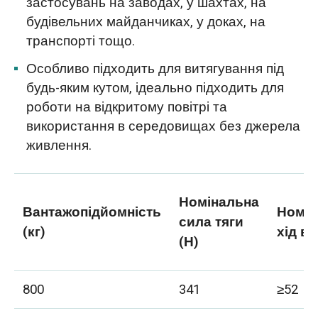
застосувань на заводах, у шахтах, на
будівельних майданчиках, у доках, на
транспорті тощо.
Особливо підходить для витягування під
будь-яким кутом, ідеально підходить для
роботи на відкритому повітрі та
використання в середовищах без джерела
живлення.
Номінальна
Вантажопідйомність
Номін
сила тяги
(кг)
хід в
(Н)
800
341
≥52