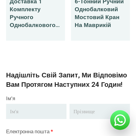
Доставка 1
6-Тонний Ручний
Комплекту
Однобалковий
Ручного
Мостовий Кран
Однобалкового
На Маврикій
Мостового Крана
На Маврикій
Надішліть Свій Запит, Ми Відповімо
Вам Протягом Наступних 24 Годин!
Ім'я
Електронна пошта
*