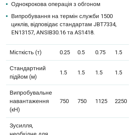
Однокрокова операція з обгоном
Випробування на термін служби 1500
циклів, відповідає стандартам JBT7334,
EN13157, ANSIB30.16 та AS1418.
Місткість (т)
0.25
0.5
0.75
1.5
Стандартний
1.5
1.5
1.5
1.5
підйом (м)
Випробувальне
навантаження
750
750
1125
2250
(кН)
Зусилля,
необхідне для