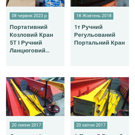
08 червня 2023 р
18 Жовтень 2018
Портативний
1т Ручний
Козловий Кран
Регульований
5T І Ручний
Портальний Кран
Ланцюговий
Підйомник
Доставлено До
Домініканської
Республіки
20 липня 2017
20 квітня 2017