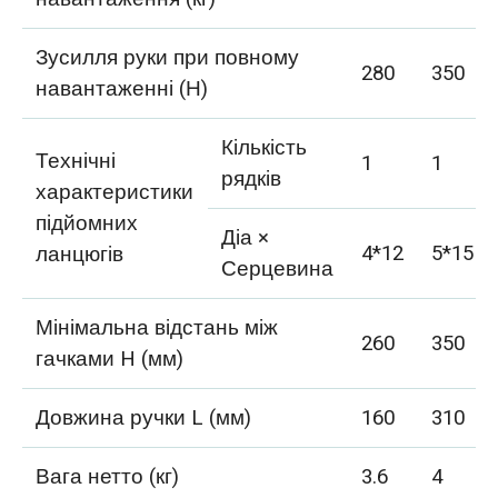
Зусилля руки при повному
280
350
навантаженні (Н)
Кількість
Технічні
1
1
рядків
характеристики
підйомних
Діа ×
4*12
5*15
ланцюгів
Серцевина
Мінімальна відстань між
260
350
гачками H (мм)
Довжина ручки L (мм)
160
310
Вага нетто (кг)
3.6
4