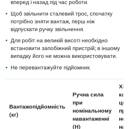
вперед і назад під час роботи.
Щоб звільнити сталевий трос, спочатку
потрібно зняти вантаж, перш ніж
відпускати ручку звільнення.
Для робіт на великій висоті необхідно
встановити запобіжний пристрій; в іншому
випадку його не можна використовувати.
Не перевантажуйте підйомник.
Хід
Ручна сила
кан
при
цик
Вантажопідйомність
номінальному
пр
(кг)
навантаженні
ном
(Н)
нав