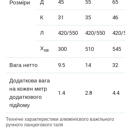
Д
45
55
65
Розміри
К
31
35
46
Л
420/550
420/550
420/55
Х
300
510
545
хв
Вага нетто
9.5
14
32
Додаткова вага
на кожен метр
1.4
2.8
4.4
додаткового
підйому
Технічні характеристики алюмінієвого важільного
ручного ланцюгового таля