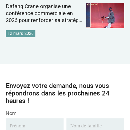
Dafang Crane organise une
conférence commerciale en
2026 pour renforcer sa stratégie
sur le marché mondial des
grues
12 mars 2026
Envoyez votre demande, nous vous
répondrons dans les prochaines 24
heures !
Nom