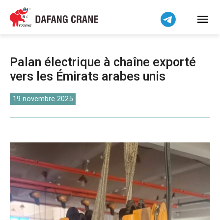
Bahasa Indonesia
Bahasa Melayu
Tiếng Việt
简体中文
Palan électrique à chaîne exporté
বাংলা
vers les Émirats arabes unis
فارسی
Pilipino
19 novembre 2025
اردو
Українська
Čeština
Беларуская мова
Kiswahili
Dansk
Norsk