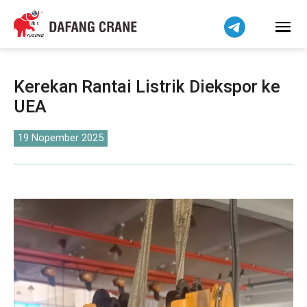
हिन्दी
Bahasa Melayu
Tiếng Việt
简体中文
Kerekan Rantai Listrik Diekspor ke
বাংলা
UEA
فارسی
Pilipino
19 Nopember 2025
اردو
Українська
Čeština
Беларуская мова
Kiswahili
Dansk
Norsk