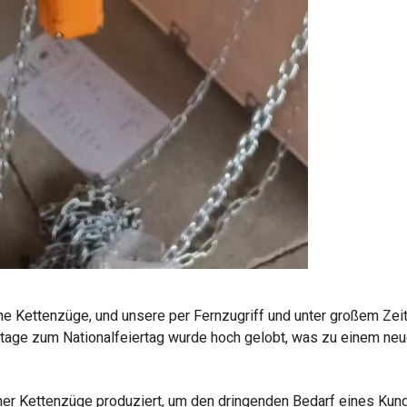
he Kettenzüge, und unsere per Fernzugriff und unter großem Zei
rtage zum Nationalfeiertag wurde hoch gelobt, was zu einem neu
er Kettenzüge produziert, um den dringenden Bedarf eines Kund