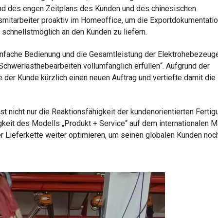
und des engen Zeitplans des Kunden und des chinesischen
smitarbeiter proaktiv im Homeoffice, um die Exportdokumentati
t schnellstmöglich an den Kunden zu liefern.
e einfache Bedienung und die Gesamtleistung der Elektrohebezeug
Schwerlasthebearbeiten vollumfänglich erfüllen“. Aufgrund der
 der Kunde kürzlich einen neuen Auftrag und vertiefte damit die
 nicht nur die Reaktionsfähigkeit der kundenorientierten Fertig
keit des Modells „Produkt + Service“ auf dem internationalen Ma
r Lieferkette weiter optimieren, um seinen globalen Kunden noc