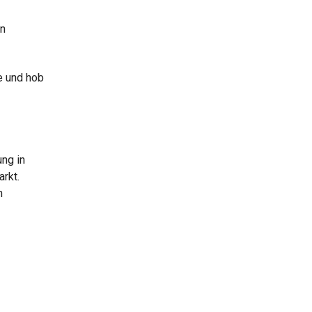
on
e und hob
ung in
rkt.
h