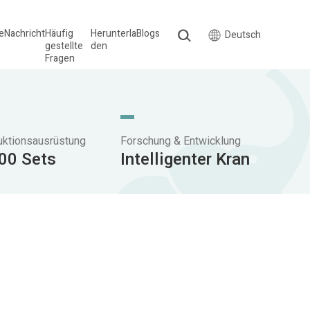
le
Nachricht
Häufig
Herunterla
Blogs
Deutsch
gestellte
den
Fragen
uktionsausrüstung
Forschung & Entwicklung
00 Sets
Intelligenter Kran