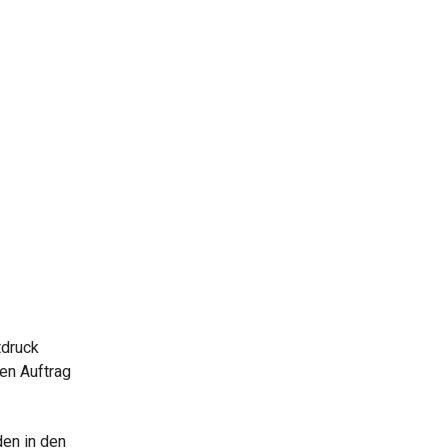
tdruck
en Auftrag
en in den