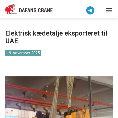
हिन्दी
Bahasa Indonesia
Bahasa Melayu
Tiếng Việt
Elektrisk kædetalje eksporteret til
简体中文
UAE
বাংলা
فارسی
19. november 2025
Pilipino
اردو
Українська
Čeština
Беларуская мова
Kiswahili
Norsk