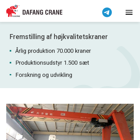
हिन्दी
Bahasa Indonesia
Bahasa Melayu
Tiếng Việt
Fremstilling af højkvalitetskraner
简体中文
Årlig produktion 70.000 kraner
বাংলা
فارسی
Produktionsudstyr 1.500 sæt
Pilipino
Forskning og udvikling
اردو
Українська
Čeština
Беларуская мова
Kiswahili
Norsk