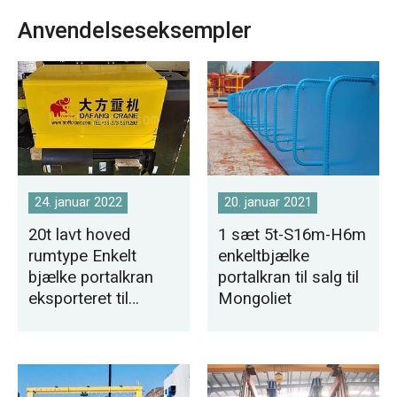
Anvendelseseksempler
24. januar 2022
20. januar 2021
20t lavt hoved
1 sæt 5t-S16m-H6m
rumtype Enkelt
enkeltbjælke
bjælke portalkran
portalkran til salg til
eksporteret til
Mongoliet
Tunesien