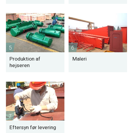
5
6
Produktion af
Maleri
hejseren
7
Eftersyn før levering