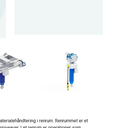
materialehåndtering i renrum. Renrummet er et
etsniveauer. I et renrum er operationer som