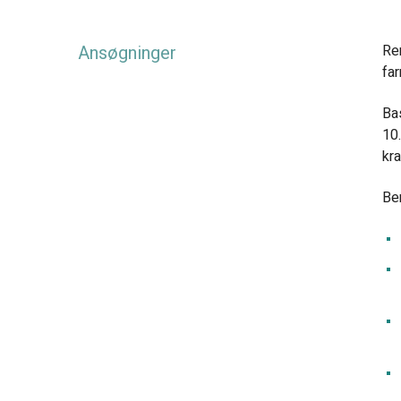
Ansøgninger
Ren
fa
Ba
10
kra
Bem