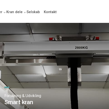
er
Kran dele
Selskab
Kontakt
Forskning & Udvikling
Smart kran