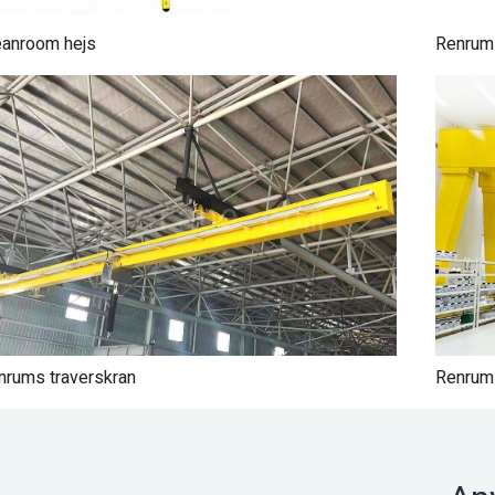
eanroom hejs
Renrum
nrums traverskran
Renrums