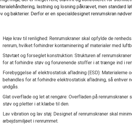
terialehåndtering, lastning og losning påkrævet, men standard l
v og bakterier. Derfor er en specialdesignet renrumskran nødvend
Høje krav til renlighed: Renrumskraner skal opfylde de renhedss
renrum, hvilket forhindrer kontaminering af materialer med luft
Støvtæt og forseglet konstruktion: Strukturen af renrumskran
for at forhindre støv og forurenende stoffer i at trænge ind i r
Forebyggelse af elektrostatisk afladning (ESD): Materialerne o
behandles for at forhindre elektrostatisk afladning, så enhver 
undgås.
Glat overflade og let at rengøre: Overfladen på renrumskraner s
støv og pletter i at klæbe til den.
Lav vibration og lav støj: Designet af renrumskraner skal minime
arbejdsmiljøet i renrummet.