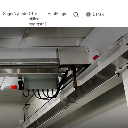
Sager
Nyheder
Ofte
Hent
Blogs
Dansk
stillede
spørgsmål