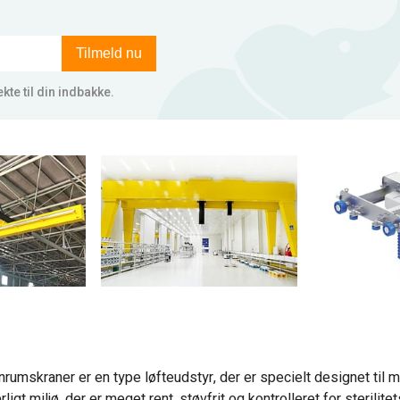
Tilmeld nu
kte til din indbakke.
rumskraner er en type løfteudstyr, der er specielt designet til 
ligt miljø, der er meget rent, støvfrit og kontrolleret for sterilit