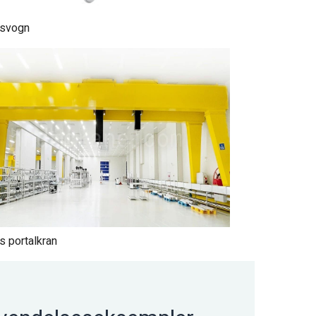
svogn
 portalkran