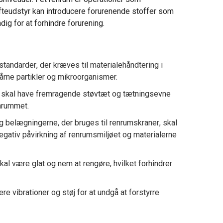
øfteudstyr kan introducere forurenende stoffer som
ig for at forhindre forurening.
tandarder, der kræves til materialehåndtering i
bårne partikler og mikroorganismer.
er skal have fremragende støvtæt og tætningsevne
enrummet.
g belægningerne, der bruges til renrumskraner, skal
negativ påvirkning af renrumsmiljøet og materialerne
kal være glat og nem at rengøre, hvilket forhindrer
re vibrationer og støj for at undgå at forstyrre