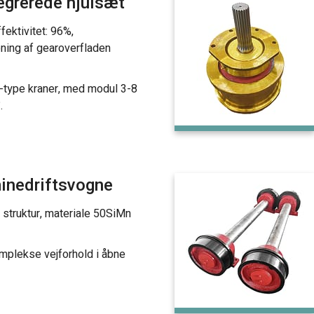
egrerede hjulsæt
ektivitet: 96%,
ing af gearoverfladen
-type kraner, med modul 3-8
.
minedriftsvogne
 struktur, materiale 50SiMn
mplekse vejforhold i åbne