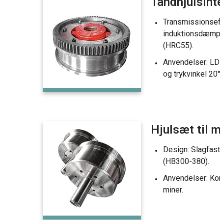
Tandhjulsint
Transmissionseff
induktionsdæmpn
(HRC55).
Anvendelser: LD
og trykvinkel 20°
Hjulsæt til 
Design: Slagfast
(HB300-380).
Anvendelser: Ko
miner.