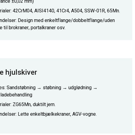
erance ±0,02 mm)
rialer: 42CrM04, AISI4140, 41Cr4, A504, SSW-01R, 65Mn.
ndelser: Design med enkeltflange/dobbeltflange/uden
e til brokraner, portalkraner osv.
e hjulskiver
es: Sandstøbning → støbning → udglødning →
fladebehandling
ialer: ZG65Mn, duktilt jern.
ndelser: Lette enkeltbjælkekraner, AGV-vogne.