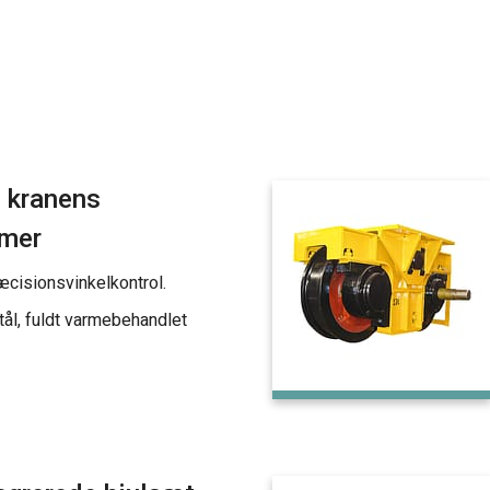
l kranens
mer
æcisionsvinkelkontrol.
tål, fuldt varmebehandlet