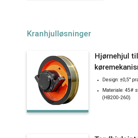
Kranhjulløsninger
Hjørnehjul ti
køremekanis
Design: ±0,5° pr
Materiale: 45# s
(HB200-260).