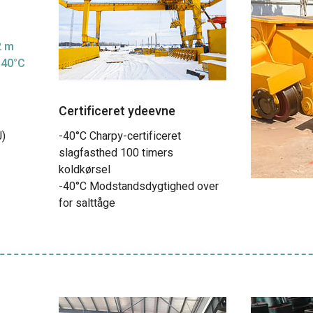
2 m
-40°C
Certificeret ydeevne
J)
-40°C Charpy-certificeret
slagfasthed 100 timers
koldkørsel
-40°C Modstandsdygtighed over
for salttåge