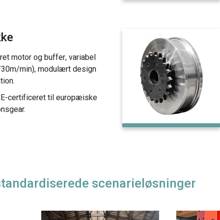
kke
ret motor og buffer, variabel
/30m/min), modulært design
tion.
CE-certificeret til europæiske
onsgear.
standardiserede scenarieløsninger