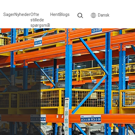
Sager
Nyheder
Ofte
Hent
Blogs
Dansk
stillede
spørgsmål