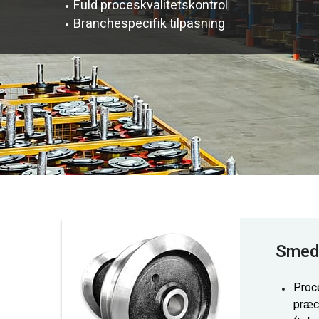
Fuld proceskvalitetskontrol
Branchespecifik tilpasning
Smede
Proc
præc