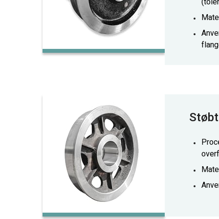
(tol
Mate
Anve
flang
Støbt
Proc
over
Mater
Anve