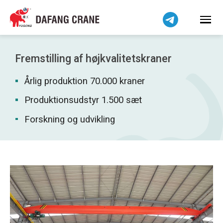
हिन्दी
Bahasa Indonesia
Bahasa Melayu
Tiếng Việt
Fremstilling af højkvalitetskraner
简体中文
Årlig produktion 70.000 kraner
বাংলা
فارسی
Produktionsudstyr 1.500 sæt
Pilipino
Forskning og udvikling
اردو
Українська
Čeština
Беларуская мова
Kiswahili
Norsk