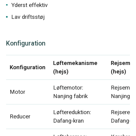
Yderst effektiv
Lav driftsstøj
Konfiguration
Løftemekanisme
Rejseme
Konfiguration
(hejs)
(hejs)
Løftemotor:
Rejsemoto
Motor
Nanjing fabrik
Nanjing fa
Løftereduktion:
Rejseredu
Reducer
Dafang-kran
Dafang-kr