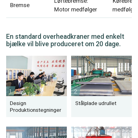
Løftebremse:
Kørebrem
Bremse
Motor medfølger
medfølge
En standard overheadkraner med enkelt
bjælke vil blive produceret om 20 dage.
1
2
Design
Stålplade udrullet
Produktionstegninger