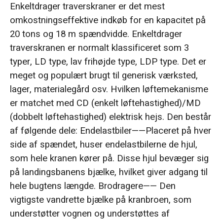
Enkeltdrager traverskraner er det mest
omkostningseffektive indkøb for en kapacitet på
20 tons og 18 m spændvidde. Enkeltdrager
traverskranen er normalt klassificeret som 3
typer, LD type, lav frihøjde type, LDP type. Det er
meget og populært brugt til generisk værksted,
lager, materialegård osv. Hvilken løftemekanisme
er matchet med CD (enkelt løftehastighed)/MD
(dobbelt løftehastighed) elektrisk hejs. Den består
af følgende dele: Endelastbiler——Placeret på hver
side af spændet, huser endelastbilerne de hjul,
som hele kranen kører på. Disse hjul bevæger sig
på landingsbanens bjælke, hvilket giver adgang til
hele bugtens længde. Brodragere—— Den
vigtigste vandrette bjælke på kranbroen, som
understøtter vognen og understøttes af