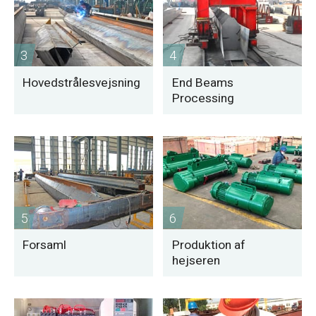
3
4
Hovedstrålesvejsning
End Beams
Processing
5
6
Forsaml
Produktion af
hejseren