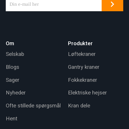
gruppen af brændbar
sted.
gas eller eksplosiv
gasblanding dannet
af damp og luft. Den
er velegnet til farlige
Om
Produkter
områder i zone 1
eller zone 2.
Selskab
Løftekraner
Blogs
Gantry kraner
Sager
Fokkekraner
Nyheder
Elektriske hejser
Ofte stillede spørgsmål
Kran dele
Hent