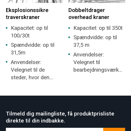
og komplekse kurver.
Eksplosionssikre
Dobbeltdrager
traverskraner
overhead kraner
Kapacitet: op til
Kapacitet: op til 350t
100/30t
Spændvidde: op til
Spændvidde: op til
37,5 m
31,5m
Anvendelser:
Anvendelser:
Velegnet til
Velegnet til de
bearbejdningsværkst
steder, hvor den
ed,
eksplosionssikre
metallurgiindustrivær
evne på fabrikken
ksted, lager,
ikke er højere end
lagerplads, kraftværk,
IIB- eller IIC-niveau,
let- og
Tilmeld dig mailingliste, få produktprisliste
og
tekstilindustriværkste
direkte til din indbakke.
antændelsestempera
d,
turgruppen er T1-T4-
fødevareindustriværk