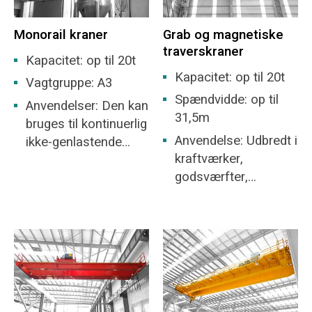
Monorail kraner
Grab og magnetiske
traverskraner
Kapacitet: op til 20t
Kapacitet: op til 20t
Vagtgruppe: A3
Spændvidde: op til
Anvendelser: Den kan
31,5m
bruges til kontinuerlig
Anvendelse: Udbredt i
ikke-genlastende
kraftværker,
transport af flade og
godsværfter,
skrå gyder, og dens
værksteder, dokker
transportbelastning
osv. til lastning og
er ikke begrænset af
losning af
bundpladens
bulkmaterialer.
betingelser og kan
betjenes på
forskellige lodrette
kurver, flade kurver