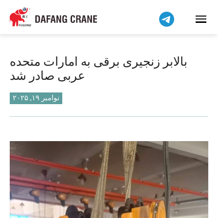
हिन्दी
Bahasa Indonesia
Bahasa Melayu
Tiếng Việt
بالابر زنجیری برقی به امارات متحده
简体中文
عربی صادر شد
বাংলা
Pilipino
نوامبر ۱۹, ۲۰۲۵
اردو
Українська
Čeština
Беларуская мова
Kiswahili
Dansk
Norsk