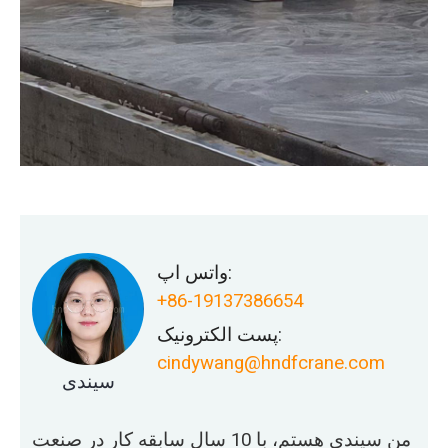
واتس اپ:
+86-19137386654
پست الکترونیک:
cindywang@hndfcrane.com
سیندی
من سیندی هستم، با 10 سال سابقه کار در صنعت