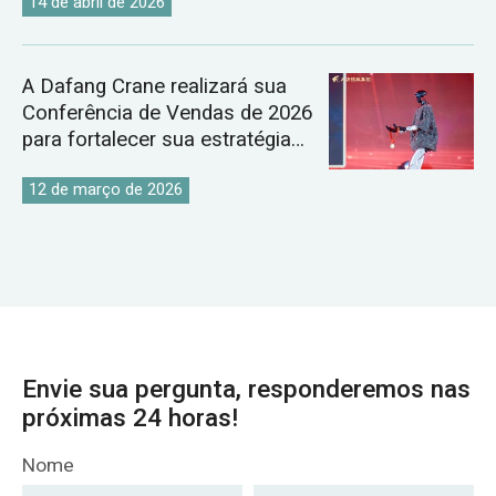
14 de abril de 2026
A Dafang Crane realizará sua
Conferência de Vendas de 2026
para fortalecer sua estratégia
global para o mercado de
guindastes.
12 de março de 2026
Envie sua pergunta, responderemos nas
próximas 24 horas!
Nome