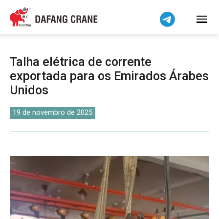
Bahasa Indonesia
Bahasa Melayu
Tiếng Việt
简体中文
Talha elétrica de corrente
বাংলা
exportada para os Emirados Árabes
فارسی
Unidos
Pilipino
اردو
19 de novembro de 2025
Українська
Čeština
Беларуская мова
Kiswahili
Dansk
Norsk