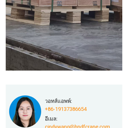
วอทส์แอพพ์:
+86-19137386654
อีเมล:
cindywang@hndfcrane.com