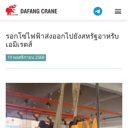
Bahasa Indonesia
Bahasa Melayu
Tiếng Việt
简体中文
รอกโซ่ไฟฟ้าส่งออกไปยังสหรัฐอาหรับ
বাংলা
เอมิเรตส์
فارسی
Pilipino
19 พฤศจิกายน 2568
اردو
Українська
Čeština
Беларуская мова
Kiswahili
Dansk
Norsk