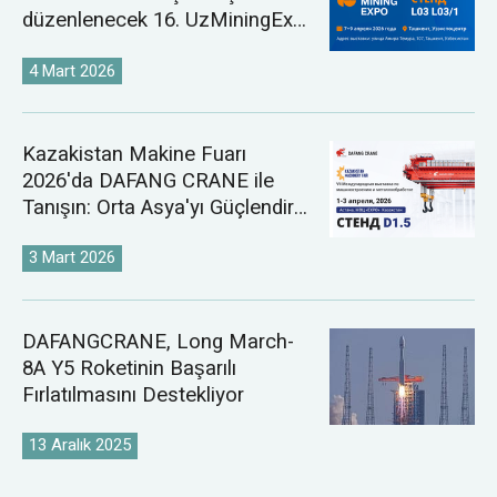
düzenlenecek 16. UzMiningExpo
2026'ya davet ediyor.
4 Mart 2026
Kazakistan Makine Fuarı
2026'da DAFANG CRANE ile
Tanışın: Orta Asya'yı Güçlendiren
Gelişmiş Kaldırma Teknolojileri
3 Mart 2026
DAFANGCRANE, Long March-
8A Y5 Roketinin Başarılı
Fırlatılmasını Destekliyor
13 Aralık 2025