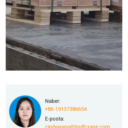
Naber:
+86-19137386654
E-posta:
cindywang@hndfcrane.com