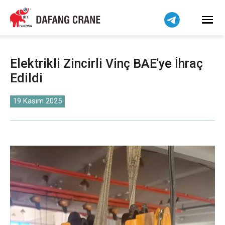
Bahasa Indonesia
Bahasa Melayu
Tiếng Việt
简体中文
Elektrikli Zincirli Vinç BAE'ye İhraç
বাংলা
Edildi
فارسی
Pilipino
19 Kasım 2025
اردو
Українська
Čeština
Беларуская мова
Kiswahili
Dansk
Norsk