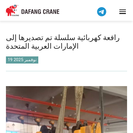
Bahasa Indonesia
Bahasa Melayu
Tiếng Việt
简体中文
رافعة كهربائية سلسلة تم تصديرها إلى
বাংলা
الإمارات العربية المتحدة
فارسی
Pilipino
19 نوفمبر 2025
اردو
Українська
Čeština
Беларуская мова
Kiswahili
Dansk
Norsk