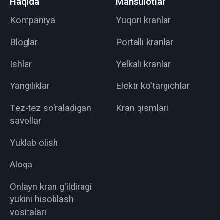
Haqida
Mahsulotlar
Kompaniya
Yuqori kranlar
Bloglar
Portalli kranlar
Ishlar
Yelkali kranlar
Yangiliklar
Elektr ko'targichlar
Tez-tez so'raladigan
Kran qismlari
savollar
Yuklab olish
Aloqa
Onlayn kran g'ildiragi
yukini hisoblash
vositalari