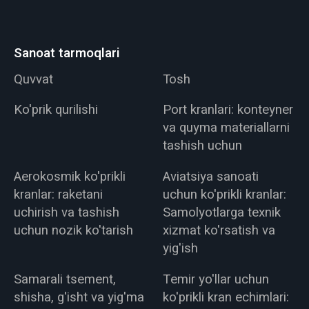
Sanoat tarmoqlari
Quvvat
Tosh
Ko'prik qurilishi
Port kranlari: konteyner
va quyma materiallarni
tashish uchun
Aerokosmik ko'prikli
Aviatsiya sanoati
kranlar: raketani
uchun ko'prikli kranlar:
uchirish va tashish
Samolyotlarga texnik
uchun nozik ko'tarish
xizmat ko'rsatish va
yig'ish
Samarali tsement,
Temir yo'llar uchun
shisha, g'isht va yig'ma
ko'prikli kran echimlari: