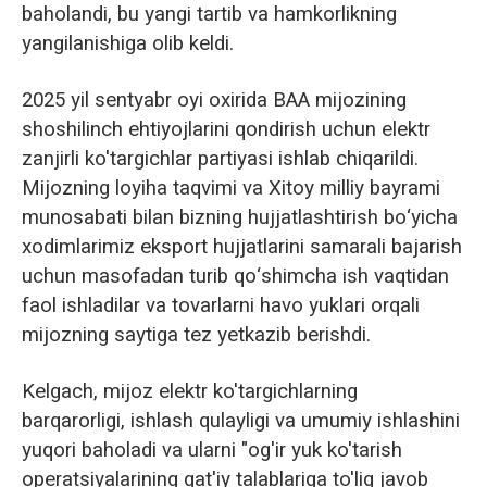
baholandi, bu yangi tartib va hamkorlikning
yangilanishiga olib keldi.
2025 yil sentyabr oyi oxirida BAA mijozining
shoshilinch ehtiyojlarini qondirish uchun elektr
zanjirli ko'targichlar partiyasi ishlab chiqarildi.
Mijozning loyiha taqvimi va Xitoy milliy bayrami
munosabati bilan bizning hujjatlashtirish bo‘yicha
xodimlarimiz eksport hujjatlarini samarali bajarish
uchun masofadan turib qo‘shimcha ish vaqtidan
faol ishladilar va tovarlarni havo yuklari orqali
mijozning saytiga tez yetkazib berishdi.
Kelgach, mijoz elektr ko'targichlarning
barqarorligi, ishlash qulayligi va umumiy ishlashini
yuqori baholadi va ularni "og'ir yuk ko'tarish
operatsiyalarining qat'iy talablariga to'liq javob