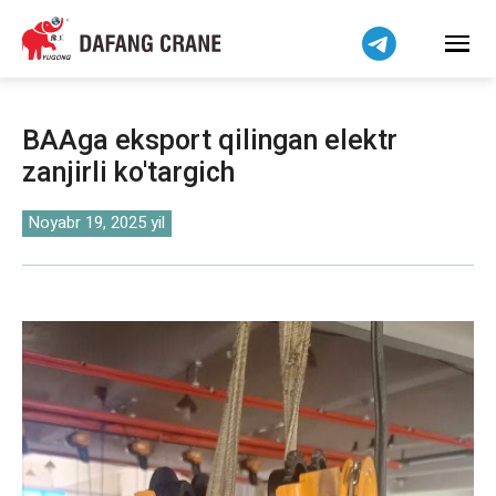
हिन्दी
Bahasa Indonesia
Bahasa Melayu
Tiếng Việt
BAAga eksport qilingan elektr
简体中文
zanjirli ko'targich
বাংলা
فارسی
Noyabr 19, 2025 yil
Pilipino
اردو
Українська
Čeština
Беларуская мова
Kiswahili
Dansk