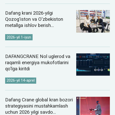
Dafang krani 2026-yilgi
Qozog'iston va O'zbekiston
metallga ishlov berish
ko'rgazmalarida namoyish etildi
2026-yil 1-iyun
DAFANGCRANE Nol uglerod va
raqamli energiya mukofotlarini
qo'lga kiritdi
2026-yil 14-aprel
Dafang Crane global kran bozori
strategiyasini mustahkamlash
uchun 2026 yilgi savdo