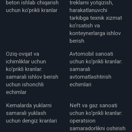
beton ishlab chiqarish
treklarni yotqizish,
uchun ko'prikli kranlar
harakatlanuvchi
tarkibga texnik xizmat
ko'rsatish va
konteynerlarga ishlov
berish
Oziq-ovqat va
Avtomobil sanoati
ichimliklar uchun
uchun ko'prikli kranlar:
ko'prikli kranlar:
samarali
samarali ishlov berish
avtomatlashtirish
uchun ishonchli
echimlari
echimlar
Kemalarda yuklarni
Neft va gaz sanoati
samarali yuklash
uchun ko'prikli kranlar:
uchun dengiz kranlari
operatsion
samaradorlikni oshirish