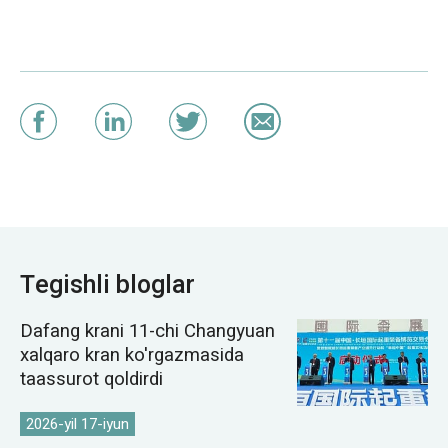
Tegishli bloglar
Dafang krani 11-chi Changyuan
xalqaro kran ko'rgazmasida
taassurot qoldirdi
2026-yil 17-iyun