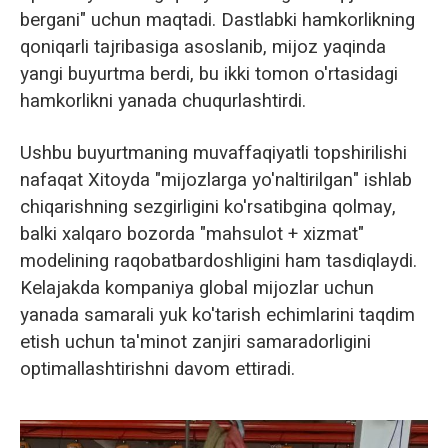
bergani" uchun maqtadi. Dastlabki hamkorlikning
qoniqarli tajribasiga asoslanib, mijoz yaqinda
yangi buyurtma berdi, bu ikki tomon o'rtasidagi
hamkorlikni yanada chuqurlashtirdi.
Ushbu buyurtmaning muvaffaqiyatli topshirilishi
nafaqat Xitoyda "mijozlarga yo'naltirilgan" ishlab
chiqarishning sezgirligini ko'rsatibgina qolmay,
balki xalqaro bozorda "mahsulot + xizmat"
modelining raqobatbardoshligini ham tasdiqlaydi.
Kelajakda kompaniya global mijozlar uchun
yanada samarali yuk ko'tarish echimlarini taqdim
etish uchun ta'minot zanjiri samaradorligini
optimallashtirishni davom ettiradi.