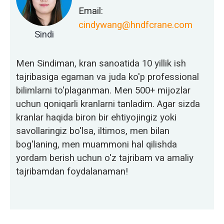
Email:
cindywang@hndfcrane.com
Sindi
Men Sindiman, kran sanoatida 10 yillik ish
tajribasiga egaman va juda ko'p professional
bilimlarni to'plaganman. Men 500+ mijozlar
uchun qoniqarli kranlarni tanladim. Agar sizda
kranlar haqida biron bir ehtiyojingiz yoki
savollaringiz bo'lsa, iltimos, men bilan
bog'laning, men muammoni hal qilishda
yordam berish uchun o'z tajribam va amaliy
tajribamdan foydalanaman!