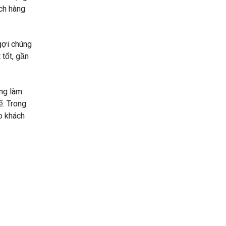
ch hàng
ngợi chúng
 tốt, gần
àng làm
ế. Trong
o khách