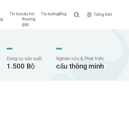
Tin tức
câu hỏi
Tải xuống
Blog
Tiếng Việt
ng
thường
gặp
Dụng cụ sản xuất
Nghiên cứu & Phát triển
1.500 Bộ
cẩu thông minh