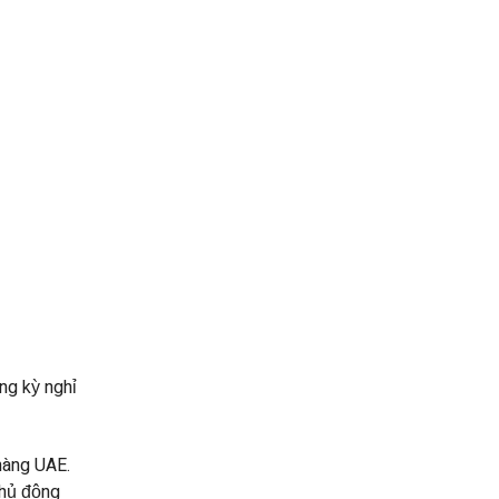
ng kỳ nghỉ
hàng UAE.
chủ động