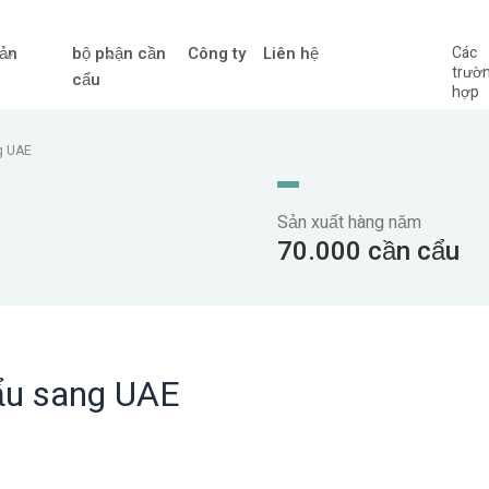
ản
bộ phận cần
Công ty
Liên hệ
Các
trườ
cẩu
hợp
ng UAE
Sản xuất hàng năm
70.000 cần cẩu
hẩu sang UAE