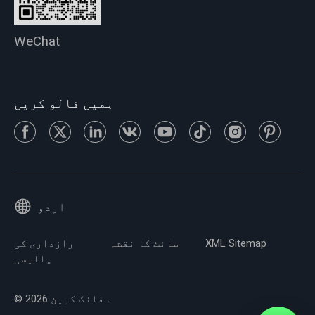
WeChat
ہمیں فالو کریں
اردو
XML Sitemap
سائٹ کا نقشہ
رازداری کی
پالیسی
© 2026 دفانگ کرین