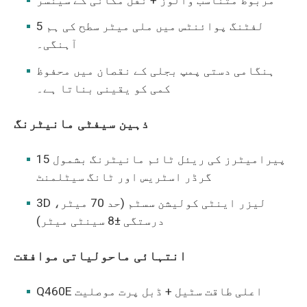
مربوط متناسب والوز + نقل مکانی کے سینسر
5 لفٹنگ پوائنٹس میں ملی میٹر سطح کی ہم
آہنگی۔
ہنگامی دستی پمپ بجلی کے نقصان میں محفوظ
کمی کو یقینی بناتا ہے۔
ذہین سیفٹی مانیٹرنگ
15 پیرامیٹرز کی ریئل ٹائم مانیٹرنگ بشمول
گرڈر اسٹریس اور ٹانگ سیٹلمنٹ
3D لیزر اینٹی کولیشن سسٹم (حد 70 میٹر،
درستگی ±8 سینٹی میٹر)
انتہائی ماحولیاتی موافقت
Q460E اعلی طاقت سٹیل + ڈبل پرت موصلیت