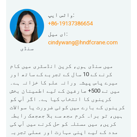
واٹس ایپ:
+86-19137386654
ای میل:
cindywang@hndfcrane.com
سنڈی
میں سنڈی ہوں، کرین انڈسٹری میں کام
کرنے کے 10 سال کے تجربے کے ساتھ اور
میرے پاس پیشہ ورانہ علم کا خزانہ ہے۔
میں نے 500+ صارفین کے لیے اطمینان بخش
کرینوں کا انتخاب کیا ہے۔ اگر آپ کو
کرینوں کے بارے میں کوئی ضرورت یا سوالات
ہیں، تو براہ کرم مجھ سے بلا جھجھک رابطہ
کریں، میں مسئلہ کو حل کرنے میں آپ کی
مدد کے لیے اپنی مہارت اور عملی تجربہ