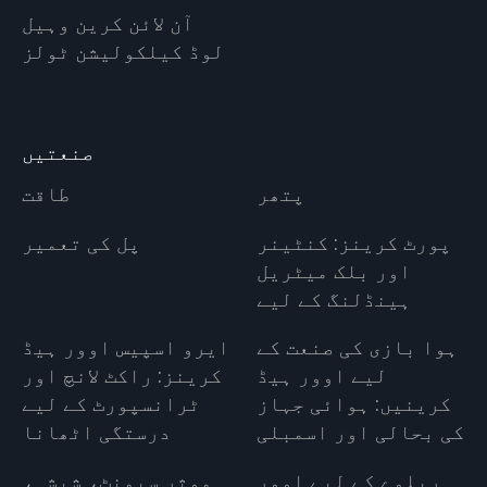
آن لائن کرین وہیل
لوڈ کیلکولیشن ٹولز
صنعتیں
پتھر
طاقت
پورٹ کرینز: کنٹینر
پل کی تعمیر
اور بلک میٹریل
ہینڈلنگ کے لیے
ہوا بازی کی صنعت کے
ایرو اسپیس اوور ہیڈ
لیے اوور ہیڈ
کرینز: راکٹ لانچ اور
کرینیں: ہوائی جہاز
ٹرانسپورٹ کے لیے
کی بحالی اور اسمبلی
درستگی اٹھانا
ریلوے کے لیے اوور
موثر سیمنٹ، شیشہ،