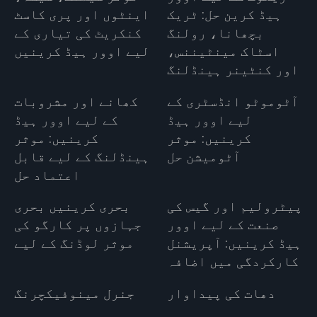
ہیڈ کرین حل: ٹریک
اینٹوں اور پری کاسٹ
بچھانا، رولنگ
کنکریٹ کی تیاری کے
اسٹاک مینٹیننس،
لیے اوور ہیڈ کرینیں
اور کنٹینر ہینڈلنگ
آٹوموٹو انڈسٹری کے
کھانے اور مشروبات
لیے اوور ہیڈ
کے لیے اوور ہیڈ
کرینیں: موثر
کرینیں: موثر
آٹومیشن حل
ہینڈلنگ کے لیے قابل
اعتماد حل
پیٹرولیم اور گیس کی
بحری کرینیں بحری
صنعت کے لیے اوور
جہازوں پر کارگو کی
ہیڈ کرینیں: آپریشنل
موثر لوڈنگ کے لیے
کارکردگی میں اضافہ
دھات کی پیداوار
جنرل مینوفیکچرنگ