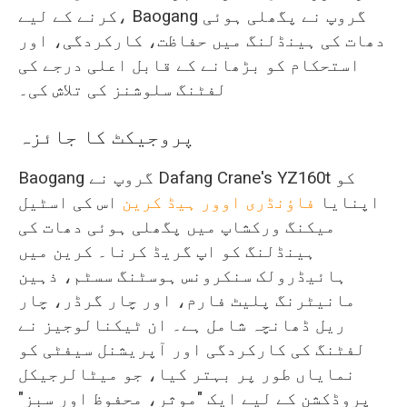
کرنے کے لیے، Baogang گروپ نے پگھلی ہوئی
دھات کی ہینڈلنگ میں حفاظت، کارکردگی، اور
استحکام کو بڑھانے کے قابل اعلی درجے کی
لفٹنگ سلوشنز کی تلاش کی۔
پروجیکٹ کا جائزہ
Baogang گروپ نے Dafang Crane's YZ160t کو
اپنایا
فاؤنڈری اوور ہیڈ کرین
اس کی اسٹیل
میکنگ ورکشاپ میں پگھلی ہوئی دھات کی
ہینڈلنگ کو اپ گریڈ کرنا۔ کرین میں
ہائیڈرولک سنکرونس ہوسٹنگ سسٹم، ذہین
مانیٹرنگ پلیٹ فارم، اور چار گرڈر، چار
ریل ڈھانچہ شامل ہے۔ ان ٹیکنالوجیز نے
لفٹنگ کی کارکردگی اور آپریشنل سیفٹی کو
نمایاں طور پر بہتر کیا، جو میٹالرجیکل
پروڈکشن کے لیے ایک "موثر، محفوظ اور سبز"