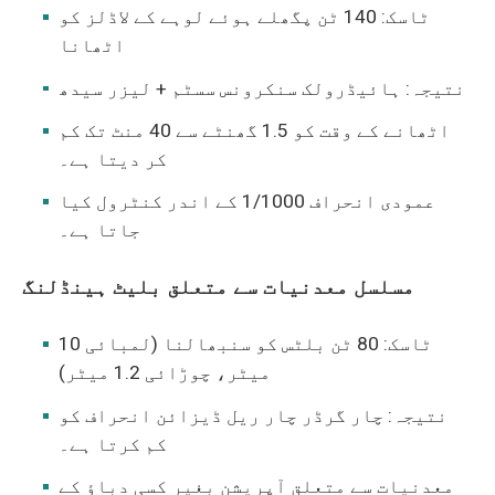
ٹاسک: 140 ٹن پگھلے ہوئے لوہے کے لاڈلز کو
اٹھانا
نتیجہ: ہائیڈرولک سنکرونس سسٹم + لیزر سیدھ
اٹھانے کے وقت کو 1.5 گھنٹے سے 40 منٹ تک کم
کر دیتا ہے۔
عمودی انحراف 1/1000 کے اندر کنٹرول کیا
جاتا ہے۔
مسلسل معدنیات سے متعلق بلیٹ ہینڈلنگ
ٹاسک: 80 ٹن بلٹس کو سنبھالنا (لمبائی 10
میٹر، چوڑائی 1.2 میٹر)
نتیجہ: چار گرڈر چار ریل ڈیزائن انحراف کو
کم کرتا ہے۔
معدنیات سے متعلق آپریشن بغیر کسی دباؤ کے