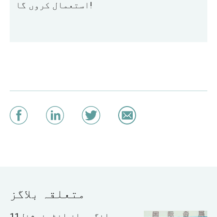
استعمال کروں گا!
متعلقہ بلاگز
11ویں چانگ یوان انٹرنیشنل