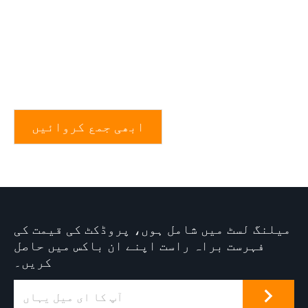
ابھی جمع کروائیں
میلنگ لسٹ میں شامل ہوں، پروڈکٹ کی قیمت کی
فہرست براہ راست اپنے ان باکس میں حاصل
کریں۔