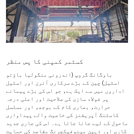
O‘zbekcha
کسٹمر کمپنی کا پس منظر
باوگانگ گروپ (اندرونی منگولیا باؤتو
اسٹیل) چین کے بڑے سرکاری آئرن اور اسٹیل
اداروں میں سے ایک ہے، جو اس کی بڑے پیمانے
پر فولاد سازی کی صلاحیت اور اعلی درجہ
حرارت، بھاری کام کے بوجھ، اور مسلسل
کاسٹنگ آپریشنز کی خاصیت والے پیداواری
ماحول کے لیے جانا جاتا ہے۔ اس کی جاری جدید
کاری اور ذہین مینوفیکچرنگ مقاصد کی حمایت