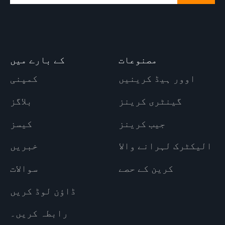
مصنوعات
کے بارے میں
اوور ہیڈ کرینیں
کمپنی
گینٹری کرینز
بلاگز
جیب کرینز
کیسز
الیکٹرک لہرانے والا
خبریں
کرین کے حصے
سوالات
ڈاؤن لوڈ کریں
رابطہ کریں۔