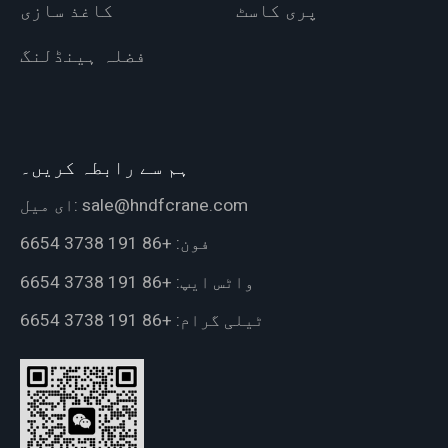
پری کاسٹ
کاغذ سازی
فضلہ ہینڈلنگ
ہم سے رابطہ کریں۔
sale@hndfcrane.com
ای میل:
فون:
+86 191 3738 6654
واٹس ایپ:
+86 191 3738 6654
ٹیلی گرام:
+86 191 3738 6654