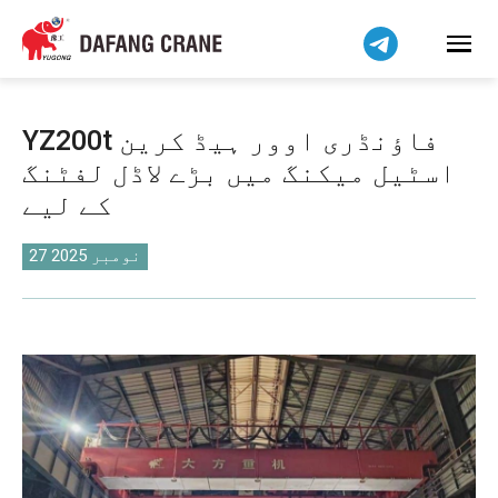
हिन्दी
Bahasa Indonesia
Bahasa Melayu
Tiếng Việt
YZ200t فاؤنڈری اوور ہیڈ کرین
简体中文
اسٹیل میکنگ میں بڑے لاڈل لفٹنگ
বাংলা
کے لیے
فارسی
Pilipino
27 نومبر 2025
Українська
Čeština
Беларуская мова
Kiswahili
Dansk
Norsk