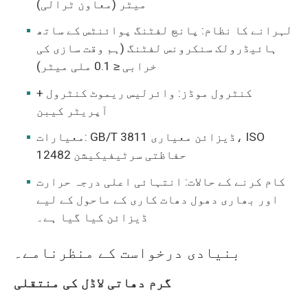
میٹر (معاون ٹرالی)
لہرانے کا نظام: پانچ لفٹنگ پوائنٹس کے ساتھ
ہائیڈرولک سنکرونس لفٹنگ (ہم وقت سازی کی
خرابی ≤ 0.1 ملی میٹر)
کنٹرول موڈز: وائرلیس ریموٹ کنٹرول +
آپریٹر کیبن
معیارات: GB/T 3811 ڈیزائن معیاری، ISO
12482 حفاظتی سرٹیفیکیشن
کام کرنے کے حالات: انتہائی اعلی درجہ حرارت
اور بھاری دھول دھات کاری کے ماحول کے لیے
ڈیزائن کیا گیا ہے۔
بنیادی درخواست کے منظرنامے۔
گرم دھاتی لاڈل کی منتقلی