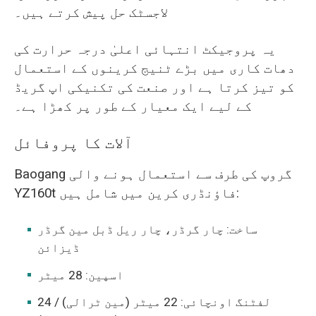
لاجسٹک حل پیش کرتے ہیں۔
یہ پروجیکٹ انتہائی اعلیٰ درجہ حرارت کی
دھات کاری میں بڑے ٹنیج کرینوں کے استعمال
کو تیز کرتا ہے اور صنعت کی تکنیکی اپ گریڈ
کے لیے ایک معیار کے طور پر کھڑا ہے۔
آلات کا پروفائل
Baogang گروپ کی طرف سے استعمال ہونے والی
YZ160t فاؤنڈری کرین میں شامل ہیں:
ساخت: چار گرڈر، چار ریل ڈبل مین گرڈر
ڈیزائن
اسپین: 28 میٹر
لفٹنگ اونچائی: 22 میٹر (مین ٹرالی) / 24