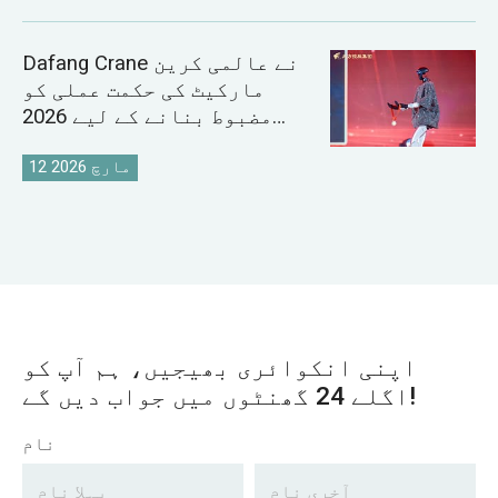
Dafang Crane نے عالمی کرین
مارکیٹ کی حکمت عملی کو
مضبوط بنانے کے لیے 2026
سیلز کانفرنس کا انعقاد کیا
12 مارچ 2026
اپنی انکوائری بھیجیں، ہم آپ کو
اگلے 24 گھنٹوں میں جواب دیں گے!
نام