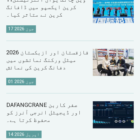
کرین ایکسپو میں ڈافانگ
کرین نے متاثر کیا۔
17 جون 2026
2026 قازقستان اور ازبکستان
میٹل ورکنگ نمائشوں میں
دفانگ کرین کی نمائش
01 جون 2026
DAFANGCRANE صفر کاربن
اور ڈیجیٹل انرجی آنرز کو
محفوظ کرتا ہے۔
14 اپریل 2026