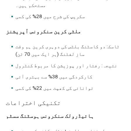
مستحکم ہیں۔
سکریپ کی شرح میں 28% کی کمی
ملٹی کرین سنکرونس آپریشنز
ٹاسک: دو کاسٹنگ بلٹس کی دوہری کرین ہم وقت
ساز لفٹنگ (ہر ایک میں 70 ٹن)
نتیجہ: رفتار اور پوزیشن کا مربوط کنٹرول
کارکردگی میں 38% سے بہتری آئی
توانائی کی کھپت میں 22% کی کمی
تکنیکی اختراعات
ہائیڈرولک سنکرونس ہوسٹنگ سسٹم