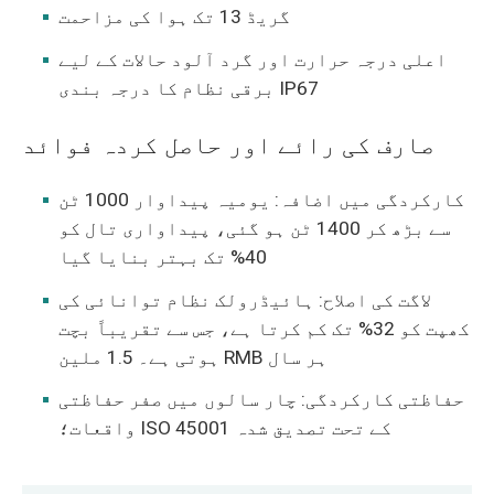
گریڈ 13 تک ہوا کی مزاحمت
اعلی درجہ حرارت اور گرد آلود حالات کے لیے
برقی نظام کا درجہ بندی IP67
صارف کی رائے اور حاصل کردہ فوائد
کارکردگی میں اضافہ: یومیہ پیداوار 1000 ٹن
سے بڑھ کر 1400 ٹن ہو گئی، پیداواری تال کو
40% تک بہتر بنایا گیا
لاگت کی اصلاح: ہائیڈرولک نظام توانائی کی
کھپت کو 32% تک کم کرتا ہے، جس سے تقریباً بچت
ہوتی ہے۔ 1.5 ملین RMB ہر سال
حفاظتی کارکردگی: چار سالوں میں صفر حفاظتی
واقعات؛ ISO 45001 کے تحت تصدیق شدہ