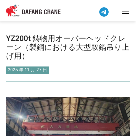
Bahasa Indonesia
Bahasa Melayu
Tiếng Việt
简体中文
YZ200t 鋳物用オーバーヘッドクレ
বাংলা
ーン（製鋼における大型取鍋吊り上
فارسی
げ用）
Pilipino
اردو
2025 年 11 月 27 日
Українська
Čeština
Беларуская мова
Kiswahili
Dansk
Norsk