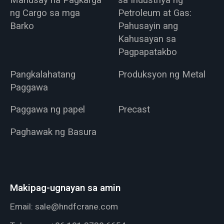
Mahusay na Pagkarga
sa Industriya ng
ng Cargo sa mga
Petroleum at Gas:
Barko
Pahusayin ang
Kahusayan sa
Pagpapatakbo
Pangkalahatang
Produksyon ng Metal
Paggawa
Paggawa ng papel
Precast
Paghawak ng Basura
Makipag-ugnayan sa amin
Email:
sale@hndfcrane.com