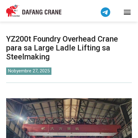
हिन्दी
Bahasa Indonesia
Bahasa Melayu
Tiếng Việt
YZ200t Foundry Overhead Crane
简体中文
para sa Large Ladle Lifting sa
বাংলা
Steelmaking
فارسی
اردو
Nobyembre 27, 2025
Українська
Čeština
Беларуская мова
Kiswahili
Dansk
Norsk