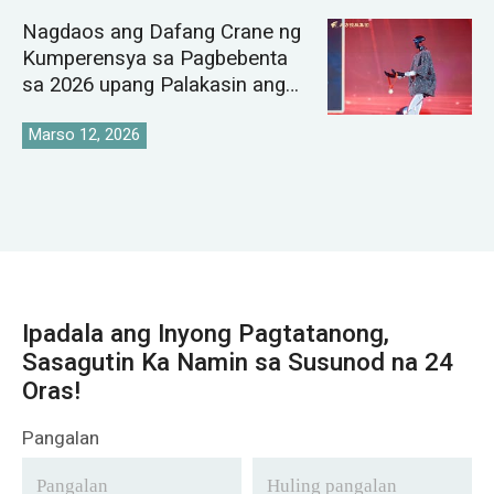
Nagdaos ang Dafang Crane ng
Kumperensya sa Pagbebenta
sa 2026 upang Palakasin ang
Pandaigdigang Istratehiya sa
Pamilihan ng Crane
Marso 12, 2026
Ipadala ang Inyong Pagtatanong,
Sasagutin Ka Namin sa Susunod na 24
Oras!
Pangalan