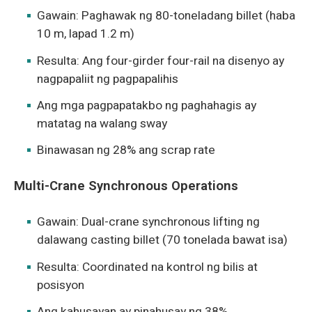
Gawain: Paghawak ng 80-toneladang billet (haba
10 m, lapad 1.2 m)
Resulta: Ang four-girder four-rail na disenyo ay
nagpapaliit ng pagpapalihis
Ang mga pagpapatakbo ng paghahagis ay
matatag na walang sway
Binawasan ng 28% ang scrap rate
Multi-Crane Synchronous Operations
Gawain: Dual-crane synchronous lifting ng
dalawang casting billet (70 tonelada bawat isa)
Resulta: Coordinated na kontrol ng bilis at
posisyon
Ang kahusayan ay pinahusay ng 38%