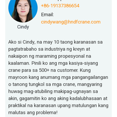
+86-19137386654
Email:
cindywang@hndfcrane.com
Cindy
Ako si Cindy, na may 10 taong karanasan sa
pagtatrabaho sa industriya ng kreyn at
nakaipon ng maraming propesyonal na
kaalaman. Pinili ko ang mga kasiya-siyang
crane para sa 500+ na customer. Kung
mayroon kang anumang mga pangangailangan
o tanong tungkol sa mga crane, mangyaring
huwag mag-atubiling makipag-ugnayan sa
akin, gagamitin ko ang aking kadalubhasaan at
praktikal na karanasan upang matulungan kang
malutas ang problema!