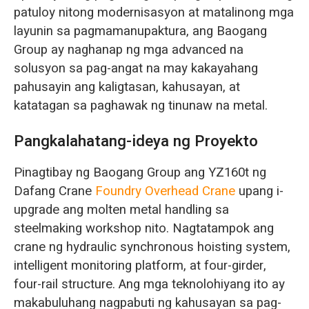
patuloy nitong modernisasyon at matalinong mga
layunin sa pagmamanupaktura, ang Baogang
Group ay naghanap ng mga advanced na
solusyon sa pag-angat na may kakayahang
pahusayin ang kaligtasan, kahusayan, at
katatagan sa paghawak ng tinunaw na metal.
Pangkalahatang-ideya ng Proyekto
Pinagtibay ng Baogang Group ang YZ160t ng
Dafang Crane
Foundry Overhead Crane
upang i-
upgrade ang molten metal handling sa
steelmaking workshop nito. Nagtatampok ang
crane ng hydraulic synchronous hoisting system,
intelligent monitoring platform, at four-girder,
four-rail structure. Ang mga teknolohiyang ito ay
makabuluhang nagpabuti ng kahusayan sa pag-