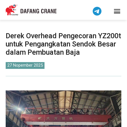
हिन्दी
Bahasa Melayu
Tiếng Việt
简体中文
Derek Overhead Pengecoran YZ200t
বাংলা
untuk Pengangkatan Sendok Besar
فارسی
dalam Pembuatan Baja
Pilipino
اردو
27 Nopember 2025
Українська
Čeština
Беларуская мова
Kiswahili
Dansk
Norsk