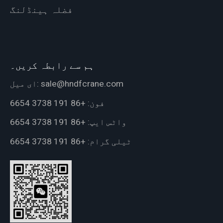
فضلہ ہینڈلنگ
ہم سے رابطہ کریں۔
sale@hndfcrane.com
ای میل:
فون:
+86 191 3738 6654
واٹس ایپ:
+86 191 3738 6654
ٹیلی گرام:
+86 191 3738 6654