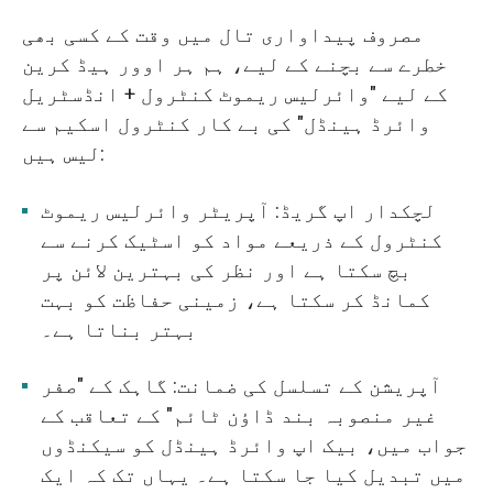
مصروف پیداواری تال میں وقت کے کسی بھی
خطرے سے بچنے کے لیے، ہم ہر اوور ہیڈ کرین
کے لیے "وائرلیس ریموٹ کنٹرول + انڈسٹریل
وائرڈ ہینڈل" کی بے کار کنٹرول اسکیم سے
لیس ہیں:
لچکدار اپ گریڈ: آپریٹر وائرلیس ریموٹ
کنٹرول کے ذریعے مواد کو اسٹیک کرنے سے
بچ سکتا ہے اور نظر کی بہترین لائن پر
کمانڈ کر سکتا ہے، زمینی حفاظت کو بہت
بہتر بناتا ہے۔
آپریشن کے تسلسل کی ضمانت: گاہک کے "صفر
غیر منصوبہ بند ڈاؤن ٹائم" کے تعاقب کے
جواب میں، بیک اپ وائرڈ ہینڈل کو سیکنڈوں
میں تبدیل کیا جا سکتا ہے۔ یہاں تک کہ ایک