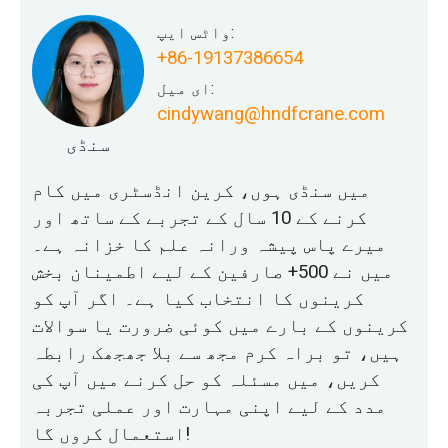
واٹس ایپ:
+86-19137386654
ای میل:
cindywang@hndfcrane.com
سنڈی
میں سنڈی ہوں، کرین انڈسٹری میں کام
کرنے کے 10 سال کے تجربے کے ساتھ اور
میرے پاس پیشہ ورانہ علم کا خزانہ ہے۔
میں نے 500+ صارفین کے لیے اطمینان بخش
کرینوں کا انتخاب کیا ہے۔ اگر آپ کو
کرینوں کے بارے میں کوئی ضرورت یا سوالات
ہیں، تو براہ کرم مجھ سے بلا جھجھک رابطہ
کریں، میں مسئلہ کو حل کرنے میں آپ کی
مدد کے لیے اپنی مہارت اور عملی تجربہ
استعمال کروں گا!