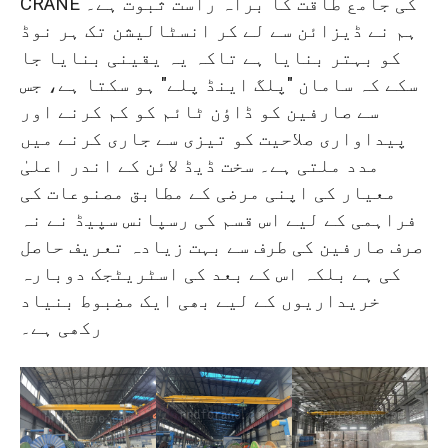
CRANE کی جامع طاقت کا براہ راست ثبوت ہے۔
ہم نے ڈیزائن سے لے کر انسٹالیشن تک ہر نوڈ
کو بہتر بنایا ہے تاکہ یہ یقینی بنایا جا
سکے کہ سامان "پلگ اینڈ پلے" ہو سکتا ہے، جس
سے صارفین کو ڈاؤن ٹائم کو کم کرنے اور
پیداواری صلاحیت کو تیزی سے جاری کرنے میں
مدد ملتی ہے۔ سخت ڈیڈ لائن کے اندر اعلیٰ
معیار کی اپنی مرضی کے مطابق مصنوعات کی
فراہمی کے لیے اس قسم کی رسپانس سپیڈ نے نہ
صرف صارفین کی طرف سے بہت زیادہ تعریف حاصل
کی ہے بلکہ اس کے بعد کی اسٹریٹجک دوبارہ
خریداریوں کے لیے بھی ایک مضبوط بنیاد
رکھی ہے۔