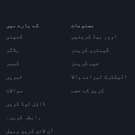
مصنوعات
کے بارے میں
اوور ہیڈ کرینیں
کمپنی
گینٹری کرینز
بلاگز
جیب کرینز
کیسز
الیکٹرک لہرانے والا
خبریں
کرین کے حصے
سوالات
ڈاؤن لوڈ کریں
رابطہ کریں۔
آن لائن کرین وہیل