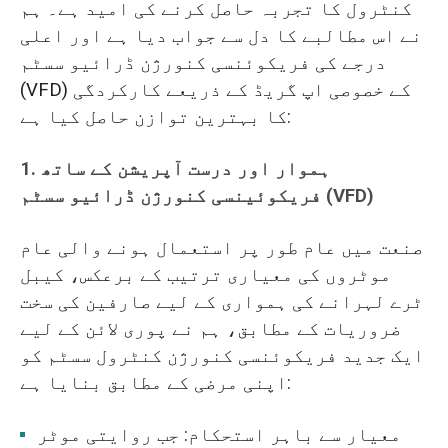
کنٹرول کا تجربہ حاصل کرنے کی امید ہے۔ ہم
نے اس مطالبے کا دل سے جواب دیا ہے اور اعلی
درجے کی فریکوئنسی کنورژن ڈرائیو سسٹم
(VFD) کے خصوصی اپ گریڈ کے ذریعے کارکردگی
کا بہترین توازن حاصل کیا ہے:
1. ہموار اور درست آپریشن کے ساتھ
فریکوئینسی کنورژن ڈرائیو سسٹم (VFD)
صنعت میں عام طور پر استعمال ہونے والی عام
موٹروں کی معیاری ترتیب کے برعکس، کیبل
ٹرے لہرانے کی ہمواری کے لیے صارفین کی سخت
ضروریات کے مطابق، ہم نے پوری لائن کے لیے
ایک جدید فریکوئنسی کنورژن کنٹرول سسٹم کو
اپنی مرضی کے مطابق بنایا ہے:
معیار سے باہر استحکام: جب روایتی موٹر