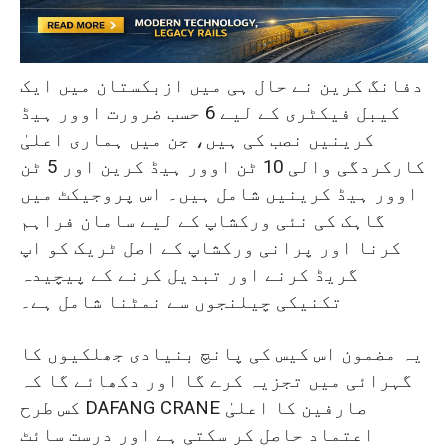
ازبکستان کو 6 اوور ہیڈ کرینیں فراہم
کرنا
مستقبل کی شراکتوں کو محفوظ بنانا:
دفانگ کرین نے حال ہی میں ازبکستان میں ایک
کسٹمر کی اطمینان کا حتمی عہد نامہ
کیبل فیکٹری کے لیے 6 حسب ضرورت اوور ہیڈ
کرینیں نصب کی ہیں، جن میں ہماری اعلیٰ
کارکردگی والی 10 ٹن اوور ہیڈ کرین اور 5 ٹن
اوور ہیڈ کرینیں شامل ہیں۔ اس پروجیکٹ میں
گاہک کی نئی ورکشاپ کے لیے سامان فراہم
کرنا اور پرانی ورکشاپ کے اصل ٹریک کو اپ
گریڈ کرنے اور تبدیل کرنے کے پیچیدہ
تکنیکی چیلنجوں سے نمٹنا شامل ہے۔
یہ مضمون اس کیس کی پانچ بنیادی جھلکیوں کا
گہرائی میں تجزیہ کرے گا اور دکھائے گا کہ
کس طرح DAFANG CRANE صارفین کا اعلیٰ
اعتماد حاصل کر سکتی ہے اور درست سائٹ