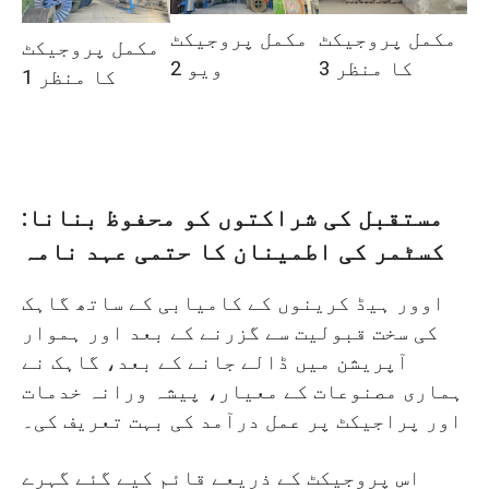
مکمل پروجیکٹ
مکمل پروجیکٹ
مکمل پروجیکٹ
کا منظر 3
ویو 2
کا منظر 1
مستقبل کی شراکتوں کو محفوظ بنانا:
کسٹمر کی اطمینان کا حتمی عہد نامہ
اوور ہیڈ کرینوں کے کامیابی کے ساتھ گاہک
کی سخت قبولیت سے گزرنے کے بعد اور ہموار
آپریشن میں ڈالے جانے کے بعد، گاہک نے
ہماری مصنوعات کے معیار، پیشہ ورانہ خدمات
اور پراجیکٹ پر عمل درآمد کی بہت تعریف کی۔
اس پروجیکٹ کے ذریعے قائم کیے گئے گہرے