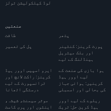
لوڈ کیلکولیشن ٹولز
صنعتیں
پتھر
طاقت
پورٹ کرینز: کنٹینر
پل کی تعمیر
اور بلک میٹریل
ہینڈلنگ کے لیے
ہوا بازی کی صنعت کے
ایرو اسپیس اوور ہیڈ
لیے اوور ہیڈ
کرینز: راکٹ لانچ اور
کرینیں: ہوائی جہاز
ٹرانسپورٹ کے لیے
کی بحالی اور اسمبلی
درستگی اٹھانا
ریلوے کے لیے اوور
موثر سیمنٹ، شیشہ،
ہیڈ کرین حل: ٹریک
اینٹوں اور پری کاسٹ