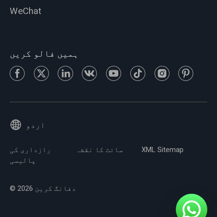
WeChat
ہمیں فالو کریں
اردو
XML Sitemap
سائٹ کا نقشہ
رازداری کی
پالیسی
© 2026 دفانگ کرین