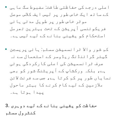
اعلی درجے کی حفاظتی طاقت: مضبوط سگ ماہی
کے ساتھ ایک خاص طور پر لیس ایف کلاس موصل
موٹر خاص طور پر طویل مدتی ہائی
فریکوئنسی آپریشن کے تحت بہترین تھرمل
استحکام کو یقینی بنانے کے لیے لیس ہے۔
کم شور والا ٹرانسمیشن سسٹم: ہائی پریسجن
گیئر گرائنڈنگ ریڈوسر کے استعمال سے نہ
صرف ٹرانسمیشن کی اعلی کارکردگی ہوتی
ہے، بلکہ ورکشاپ کے آپریٹنگ شور کو بھی
نمایاں طور پر کم کرتا ہے، جس سے فرنٹ لائن
ملازمین کے لیے کام کرنے کا بہتر ماحول
پیدا ہوتا ہے۔
3. حفاظت کو یقینی بنانے کے لیے دوہری
کنٹرول سسٹم