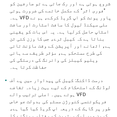
شروع ہوتی ہے اور رک جاتی ہے تو صارفین کو
"فوری اثر" کے مکمل خاتمے کی ضرورت ہوتی
ہے۔ VFD پاور یونٹ کو اپ گریڈ کرکے، ہم نے
ملی سیکنڈ لیول کا سافٹ اسٹارٹ اور سافٹ
اسٹاپ حاصل کرلیا ہے۔ یہ اس بات کو یقینی
بناتا ہے کہ کیبل ٹرے، جس کا وزن کئی ٹن
ہے، اٹھانے اور آپریشن کے وقت ماؤنٹ تائی
کی طرح مستحکم ہے، مؤثر طریقے سے ہائی
ویلیو کیبلز کی وائرنگ کی درستگی کی
حفاظت کرتا ہے۔
درست ڈاکنگ: کیبل کی پیداوار میں پے آف
لوڈنگ کے استحکام کے لیے بہت زیادہ تقاضے
ہوتے ہیں۔ اعلی ترتیب والے VFD
فریکوئنسی کنورژن سسٹم کی بدولت جو خاص
طور پر گاہک کے ذریعہ اپ گریڈ کیا گیا ہے،
کرین میں ایک بہترین کم رفتار رینگنے کا