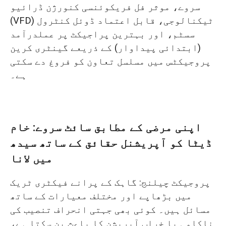
سروے، موثر فل فریکوئنسی کنورژن ڈرائیو
(VFD) ٹیکنالوجی، قابل اعتماد ڈوئل کنٹرول
سسٹم، اور بہترین پراجیکٹ پر عملدرآمد
(ابتدائی پیداوار) کے ذریعے گینٹری کرین
پروجیکٹس میں مسلسل تعاون کو فروغ دے سکتی
ہے۔
اپنی مرضی کے مطابق سائٹ سروے: خام
ڈیٹا کو آپریشنل حقائق کے ساتھ سیدھ
میں لانا
پروجیکٹ چیلنج: گاہک کے پرانے فیکٹری ٹریک
میں بڑھاپے اور مختلف معیارات کے ساتھ
مسائل ہیں۔ کوئی بھی جہتی انحراف تنصیب کی
ناکامی یا خراب آپریشن کا باعث بن سکتا ہے،