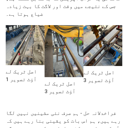
جس کے نتیجے میں وقت اور لاگت کا بہت زیادہ
ضیاع ہوتا ہے۔
اصل ٹریک لے
اصل ٹریک لے
آؤٹ تصویر 1
آؤٹ تصویر 3
اصل ٹریک لے
آؤٹ تصویر 3
فراخدلانہ حل - ہم صرف نئی مشینیں نہیں لگا
رہے ہیں، ہم اس بات کو یقینی بنا رہے ہیں کہ