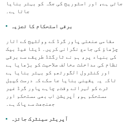
جاتی ہے، اور اسٹوریج کی جگہ کو بہتر بنایا
جاتا ہے۔
برقی استحکام کا تجزیہ
مقامی صنعتی پاور گرڈ کے وولٹیج کے اتار
چڑھاؤ کی جامع نگرانی کریں۔ ڈیٹا فیڈ بیک
کی بنیاد پر، ہم نے ٹارگٹڈ طریقے سے برقی
نظام کی مداخلت مخالف صلاحیت کو بڑھایا ہے
اور کنٹرول الگورتھم کو بہتر بنایا ہے
تاکہ یہ یقینی بنایا جا سکے کہ درست کیبل
ٹرے کو لہراتے وقت، چاہے پاور گرڈ غیر
مستحکم ہو، آپریشن اب بھی مستحکم اور
جھنجھٹ سے پاک ہے۔
آپریٹر سینٹرک جائزہ