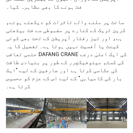
فٹ ہونے کا بھی مظاہرہ کیا۔
سائٹ پر ملنے والے تاثرات کو دیکھتے ہوئے،
کرین ٹریک کے کنارے پر مضبوطی سے فٹ بیٹھتی
ہے، اور تیز رفتار آپریشن کے تحت بھی کوئی
کینٹ یا آفسیٹ نہیں ہوتا ہے۔ تفصیل کا یہ
حتمی تعاقب DAFANG CRANE کی ایک اعلیٰ درجے
کی کسٹم مینوفیکچرر کے طور پر بنیادی طاقت
کی عکاسی کرتا ہے اور صارفین کے لیے "ایک
بار کی کامیابی" کے لیے اس کے عزم کو محسوس
کرتا ہے۔