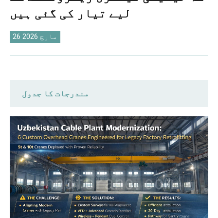
O‘zbekcha
لیے تیار کی گئی ہیں
26 مارچ 2026
مندرجات کا جدول
اپنی مرضی کے مطابق سائٹ سروے: خام
ڈیٹا کو آپریشنل حقائق کے ساتھ سیدھ
میں لانا
تکنیکی حسب ضرورت: ڈیمانڈ پر اعلی
درجے کی ڈرائیو اپ گریڈ
84 دن کی مکمل سائیکل کی کارکردگی: