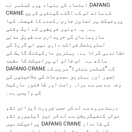
اعتماد کی بنیاد پر، کسٹمر نے DAFANG
CRANE کے ساتھ اس کے اگلے گینٹری کرین
پروجیکٹ پر تعاون جاری رکھنے کا فیصلہ کیا
ہے۔ یہ دونوں فریقوں کے ایک وقتی
سازوسامان کی خریداری سے طویل مدتی
اسٹریٹجک شراکت داری میں اپ گریڈ کی
نشاندہی کرتا ہے۔ بہترین مارکیٹنگ گاہک کی
ساکھ ہے۔ اس فالو اپ پراجیکٹ کا مقصد
DAFANG CRANE کے "کسٹمر سنٹرڈ" سروس کے
تصور اور بہترین مصنوعات کی صلاحیتوں کی
وجہ سے سب سے براہ راست اور طاقتور مارکیٹ
کی واپسی ہے۔
درست سروے سے لے کر حسب ضرورت ڈیزائن تک،
موثر کنفیگریشن سے لے کر تیز ڈیلیوری تک،
پراجیکٹ میں DAFANG CRANE کی شاندار
کارکردگی منظم طریقے سے اعلیٰ درجے کے