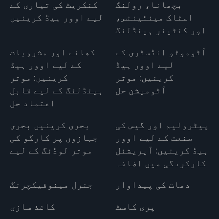
بچھانا، رولنگ
کنکریٹ کی تیاری کے
اسٹاک مینٹیننس،
لیے اوور ہیڈ کرینیں
اور کنٹینر ہینڈلنگ
آٹوموٹو انڈسٹری کے
کھانے اور مشروبات
لیے اوور ہیڈ
کے لیے اوور ہیڈ
کرینیں: موثر
کرینیں: موثر
آٹومیشن حل
ہینڈلنگ کے لیے قابل
اعتماد حل
پیٹرولیم اور گیس کی
بحری کرینیں بحری
صنعت کے لیے اوور
جہازوں پر کارگو کی
ہیڈ کرینیں: آپریشنل
موثر لوڈنگ کے لیے
کارکردگی میں اضافہ
دھات کی پیداوار
جنرل مینوفیکچرنگ
پری کاسٹ
کاغذ سازی