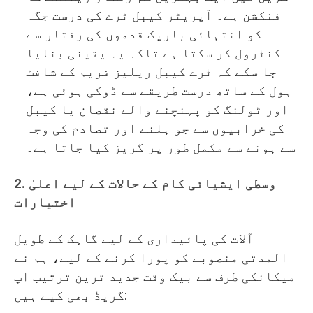
فنکشن ہے۔ آپریٹر کیبل ٹرے کی درست جگہ
کو انتہائی باریک قدموں کی رفتار سے
کنٹرول کر سکتا ہے تاکہ یہ یقینی بنایا
جا سکے کہ ٹرے کیبل ریلیز فریم کے شافٹ
ہول کے ساتھ درست طریقے سے ڈوکی ہوئی ہے،
اور ٹولنگ کو پہنچنے والے نقصان یا کیبل
کی خرابیوں سے جو ہلنے اور تصادم کی وجہ
سے ہونے سے مکمل طور پر گریز کیا جاتا ہے۔
2. وسطی ایشیائی کام کے حالات کے لیے اعلیٰ
اختیارات
آلات کی پائیداری کے لیے گاہک کے طویل
المدتی منصوبے کو پورا کرنے کے لیے، ہم نے
میکانکی طرف سے بیک وقت جدید ترین ترتیب اپ
گریڈ بھی کیے ہیں: