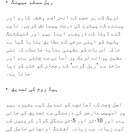
ریل سسٹم میپنگ
ٹریک کے ہر حصے کے انحراف، وقفہ کاری اور
پہننے کے پیٹرن کی درست پیمائش کریں۔ ناپے
گئے ڈیٹا کے ذریعے، اینڈ بیم اور کنیکٹنگ
پلیٹ کو اپنی مرضی کے مطابق بنایا گیا ہے
تاکہ اس بات کو یقینی بنایا جا سکے کہ نئی
مشین پرانے ٹریک پر آسانی سے چلتی ہے، اور
ماخذ سے "ریل گرنے" کے رجحان کو ختم کر دیا
جاتا ہے۔
ہیڈ روم کی تصدیق
اصل چھت کے ڈھانچے کو تبدیل کیے بغیر، بیم
پر اسپیس مارجن کی درستگی سے تصدیق کی جاتی
ہے، اور 10-ٹن اور 5-ٹن سنگل گرڈر کرینوں کے
لیے زیادہ سے زیادہ لفٹنگ اونچائی حاصل کی