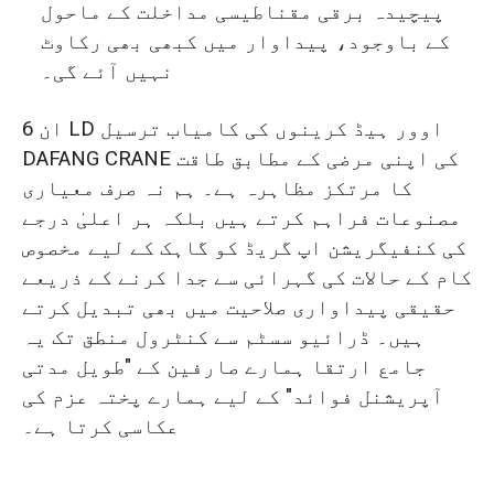
پیچیدہ برقی مقناطیسی مداخلت کے ماحول
کے باوجود، پیداوار میں کبھی بھی رکاوٹ
نہیں آئے گی۔
ان 6 LD اوور ہیڈ کرینوں کی کامیاب ترسیل
DAFANG CRANE کی اپنی مرضی کے مطابق طاقت
کا مرتکز مظاہرہ ہے۔ ہم نہ صرف معیاری
مصنوعات فراہم کرتے ہیں بلکہ ہر اعلیٰ درجے
کی کنفیگریشن اپ گریڈ کو گاہک کے لیے مخصوص
کام کے حالات کی گہرائی سے جدا کرنے کے ذریعے
حقیقی پیداواری صلاحیت میں بھی تبدیل کرتے
ہیں۔ ڈرائیو سسٹم سے کنٹرول منطق تک یہ
جامع ارتقا ہمارے صارفین کے "طویل مدتی
آپریشنل فوائد" کے لیے ہمارے پختہ عزم کی
عکاسی کرتا ہے۔