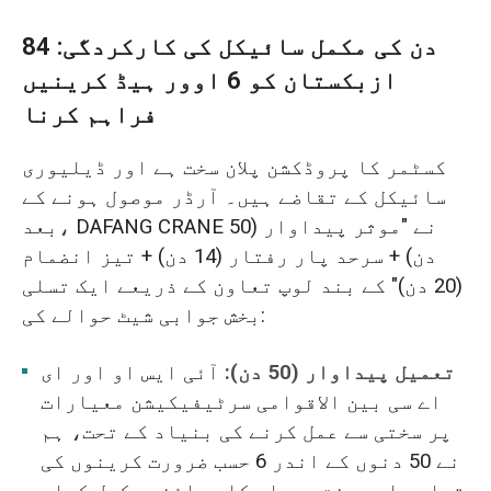
84 دن کی مکمل سائیکل کی کارکردگی:
ازبکستان کو 6 اوور ہیڈ کرینیں
فراہم کرنا
کسٹمر کا پروڈکشن پلان سخت ہے اور ڈیلیوری
سائیکل کے تقاضے ہیں۔ آرڈر موصول ہونے کے
بعد، DAFANG CRANE نے "موثر پیداوار (50
دن) + سرحد پار رفتار (14 دن) + تیز انضمام
(20 دن)" کے بند لوپ تعاون کے ذریعے ایک تسلی
بخش جوابی شیٹ حوالے کی:
تعمیل پیداوار (50 دن):
آئی ایس او اور ای
اے سی بین الاقوامی سرٹیفیکیشن معیارات
پر سختی سے عمل کرنے کی بنیاد کے تحت، ہم
نے 50 دنوں کے اندر 6 حسب ضرورت کرینوں کی
تیاری اور سخت معیار کا معائنہ مکمل کیا۔