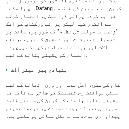
آپ کے پرانے فیکٹری اثاثوں کو دوسری زندگی
دی جا سکے۔ Dafang کرین نے صارفین کی طرف سے
فراہم کردہ پرانی ڈرائنگ پر انحصار کرنے
سے انکار کیا لیکن پرانے ورکشاپ کو ایک
"زندہ ماحولیاتی نظام" کے طور پر، سائٹ پر
تفصیلی تحقیقات اور تحقیق کے ذریعے، نئے
آلات اور پرانے انفراسٹرکچر کے پیچیدہ
انضمام کو یقینی بنانے کے لیے:
بنیادی پیرامیٹر آڈٹ
کام کی سطح، اصل مدت اور وزن اٹھانے کے لیے
ملٹی پوائنٹ ری ٹیسٹنگ کی جاتی ہے تاکہ یہ
یقینی بنایا جا سکے کہ کرین کی ساختی طاقت
نظریاتی قدر کے بجائے سائٹ پر موجود حقیقی
پیداواری بوجھ سے بالکل مماثل ہو سکتی ہے۔