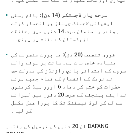
سرحد پار لاجسٹکس (14 دن):
بالغ وسطی
ایشیائی لاجسٹک چینلز پر انحصار کرتے
ہوئے، یہ سامان صرف 14 دنوں میں بحفاظت
ازبکستان کے مقام پر پہنچا۔
فوری تنصیب (20 دن):
یہ پورے منصوبے کی
بنیادی خاص بات ہے۔ سائٹ پر ہونے والے
سروے کے ابتدائی پانچ راؤنڈز کی بدولت جس
نے ٹریک کے انضمام کے تمام چھپے ہوئے
خطرات کو ختم کر دیا، 6 اوور ہیڈ کرینوں
نے اپنے پہنچنے کے صرف 20 دنوں میں لہرانے
سے لے کر لوڈ ٹیسٹنگ تک کا پورا عمل مکمل
کر لیا۔
ان 20 دنوں کی ترسیل کی رفتار DAFANG