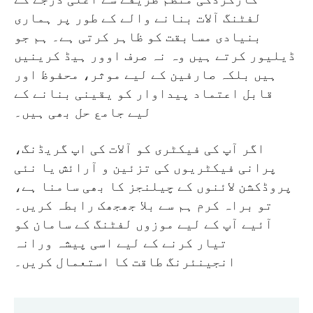
لفٹنگ آلات بنانے والے کے طور پر ہماری
بنیادی مسابقت کو ظاہر کرتی ہے۔ ہم جو
ڈیلیور کرتے ہیں وہ نہ صرف اوور ہیڈ کرینیں
ہیں بلکہ صارفین کے لیے موثر، محفوظ اور
قابل اعتماد پیداوار کو یقینی بنانے کے
لیے جامع حل بھی ہیں۔
اگر آپ کی فیکٹری کو آلات کی اپ گریڈنگ،
پرانی فیکٹریوں کی تزئین و آرائش یا نئی
پروڈکشن لائنوں کے چیلنجز کا بھی سامنا ہے،
تو براہ کرم ہم سے بلا جھجھک رابطہ کریں۔
آئیے آپ کے لیے موزوں لفٹنگ کے سامان کو
تیار کرنے کے لیے اسی پیشہ ورانہ
انجینئرنگ طاقت کا استعمال کریں۔