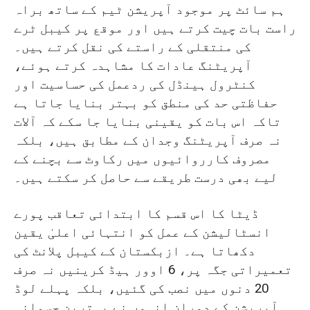
ہم سائٹ پر موجود آپریشن ٹیم کے ساتھ براہ
راست بات چیت کرتے ہیں اور موقع پر کیبل ٹرے
کی منتقلی کے راستے کی نقل کرتے ہیں۔
آپریٹنگ عادات کا مشاہدہ کرتے ہوئے،
کنٹرول ہینڈل کی ردعمل کی حساسیت اور
حفاظتی حد کی منطق کو بہتر بنایا جاتا ہے
تاکہ اس بات کو یقینی بنایا جا سکے کہ آلات
نہ صرف آپریٹنگ وجدان کے مطابق ہیں، بلکہ
مصروف کارروائیوں میں رکاوٹ سے بچنے کے
لیے بھی درست طریقے سے حاصل کر سکتے ہیں۔
ڈیٹا کا اس قسم کا ابتدائی تعاقب پورے
انسٹالیشن کے عمل کو انتہائی اعلیٰ یقین
دکھاتا ہے۔ ازبکستان کے کیبل پلانٹ کی
تعمیراتی جگہ پر، 6 اوور ہیڈ کرینیں نہ صرف
20 دنوں میں نصب کی گئیں، بلکہ پہلے لوڈ
آپریشن کے دوران انہوں نے بہترین جسمانی