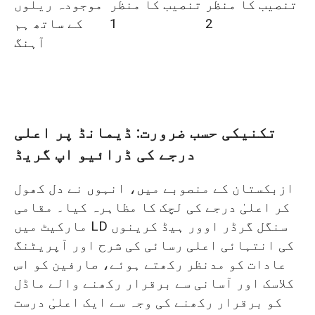
تنصیب کا منظر
تنصیب کا منظر
موجودہ ریلوں
2
1
کے ساتھ ہم
آہنگ
تکنیکی حسب ضرورت: ڈیمانڈ پر اعلی
درجے کی ڈرائیو اپ گریڈ
ازبکستان کے منصوبے میں، انہوں نے دل کھول
کر اعلیٰ درجے کی لچک کا مظاہرہ کیا۔ مقامی
مارکیٹ میں LD سنگل گرڈر اوور ہیڈ کرینوں
کی انتہائی اعلی رسائی کی شرح اور آپریٹنگ
عادات کو مدنظر رکھتے ہوئے، صارفین کو اس
کلاسک اور آسانی سے برقرار رکھنے والے ماڈل
کو برقرار رکھنے کی وجہ سے ایک اعلیٰ درست