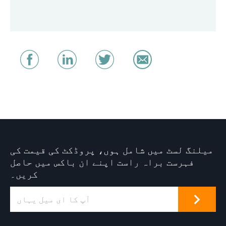
میلنگ لسٹ میں شامل ہوں، پروڈکٹ کی قیمت کی
فہرست براہ راست اپنے ان باکس میں حاصل
کریں۔