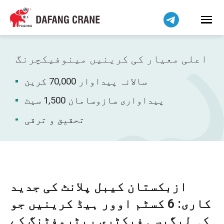
हिन्दी
Bahasa Indonesia
Bahasa Melayu
Tiếng Việt
اعلی معیار کی کرینیں مینوفیکچرنگ
简体中文
سالانہ پیداوار 70,000 کرین
বাংলা
فارسی
پیداواری سازوسامان 1,500 سیٹ
Pilipino
تحقیق و ترقی
Українська
Čeština
Беларуская мова
Kiswahili
ازبکستان کیبل پلانٹ کی جدید
Dansk
کاری: 6 کسٹم اوور ہیڈ کرینیں جو
Norsk
کہ لیگیسی فیکٹری ریٹروفٹنگ کے