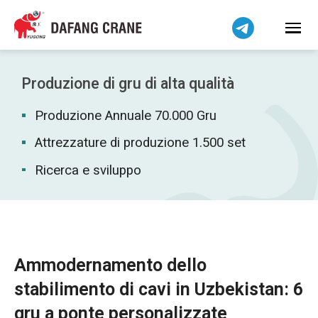
Bahasa Indonesia
Bahasa Melayu
Tiếng Việt
简体中文
Produzione di gru di alta qualità
বাংলা
Produzione Annuale 70.000 Gru
فارسی
Pilipino
Attrezzature di produzione 1.500 set
اردو
Ricerca e sviluppo
Українська
Čeština
Беларуская мова
Kiswahili
Ammodernamento dello
Dansk
stabilimento di cavi in Uzbekistan: 6
Norsk
gru a ponte personalizzate