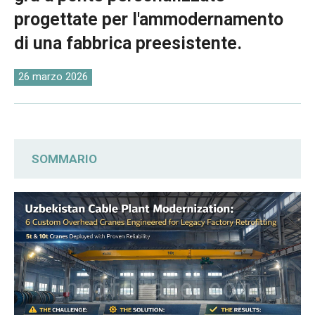
O‘zbekcha
progettate per l'ammodernamento
di una fabbrica preesistente.
26 marzo 2026
SOMMARIO
Indagine personalizzata sul sito:
allineamento dei dati grezzi con le realtà
operative
Personalizzazione tecnica: aggiornamenti
avanzati delle unità su richiesta