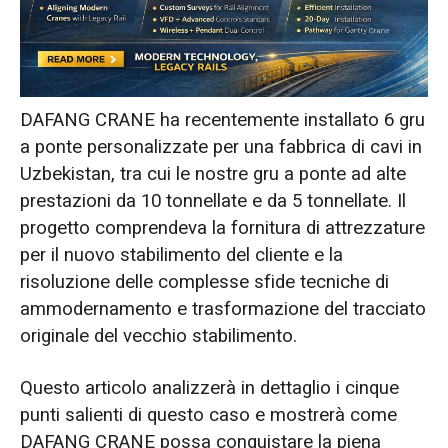
Efficienza del ciclo completo in 84 giorni:
consegna di 6 gru a ponte in Uzbekistan.
Garantirsi partnership future: la massima
espressione della soddisfazione del cliente.
DAFANG CRANE ha recentemente installato 6 gru
a ponte personalizzate per una fabbrica di cavi in
Uzbekistan, tra cui le nostre gru a ponte ad alte
prestazioni da 10 tonnellate e da 5 tonnellate. Il
progetto comprendeva la fornitura di attrezzature
per il nuovo stabilimento del cliente e la
risoluzione delle complesse sfide tecniche di
ammodernamento e trasformazione del tracciato
originale del vecchio stabilimento.
Questo articolo analizzerà in dettaglio i cinque
punti salienti di questo caso e mostrerà come
DAFANG CRANE possa conquistare la piena