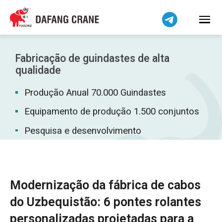
Bahasa Indonesia
Bahasa Melayu
Tiếng Việt
简体中文
Fabricação de guindastes de alta
বাংলা
qualidade
فارسی
Produção Anual 70.000 Guindastes
Pilipino
Equipamento de produção 1.500 conjuntos
اردو
Pesquisa e desenvolvimento
Українська
Čeština
Беларуская мова
Kiswahili
Modernização da fábrica de cabos
Dansk
do Uzbequistão: 6 pontes rolantes
Norsk
personalizadas projetadas para a