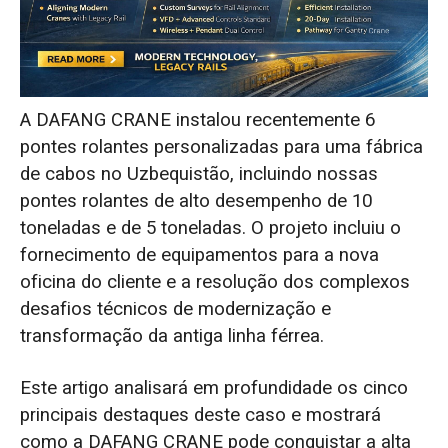
Eficiência do ciclo completo em 84 dias:
Entrega de 6 pontes rolantes no
Uzbequistão
Garantindo Parcerias Futuras: A Prova
A DAFANG CRANE instalou recentemente 6
Definitiva da Satisfação do Cliente
pontes rolantes personalizadas para uma fábrica
de cabos no Uzbequistão, incluindo nossas
pontes rolantes de alto desempenho de 10
toneladas e de 5 toneladas. O projeto incluiu o
fornecimento de equipamentos para a nova
oficina do cliente e a resolução dos complexos
desafios técnicos de modernização e
transformação da antiga linha férrea.
Este artigo analisará em profundidade os cinco
principais destaques deste caso e mostrará
como a DAFANG CRANE pode conquistar a alta