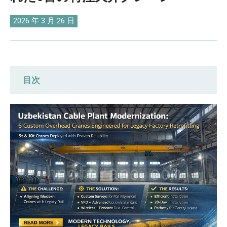
O‘zbekcha
2026 年 3 月 26 日
目次
カスタマイズされた現場調査：生データ
と運用上の現実との整合性
技術的なカスタマイズ：高度なドライブ
アップグレードをオンデマンドで提供
84日間でフルサイクル効率を達成：ウズ
ベキスタンへの天井クレーン6台の納入
将来のパートナーシップを確保する：顧