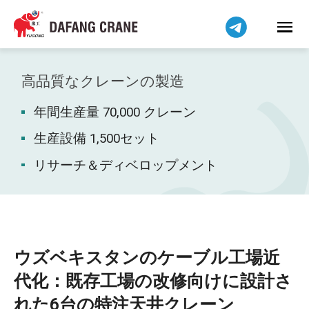
Bahasa Indonesia
Bahasa Melayu
Tiếng Việt
简体中文
高品質なクレーンの製造
বাংলা
年間生産量 70,000 クレーン
فارسی
Pilipino
生産設備 1,500セット
اردو
リサーチ＆ディベロップメント
Українська
Čeština
Беларуская мова
Kiswahili
ウズベキスタンのケーブル工場近
Dansk
代化：既存工場の改修向けに設計さ
Norsk
れた6台の特注天井クレーン