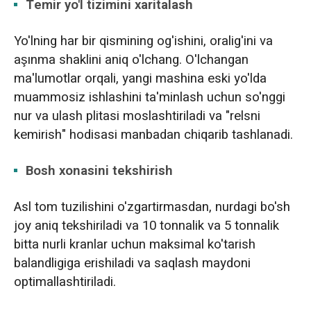
Temir yo'l tizimini xaritalash
Yo'lning har bir qismining og'ishini, oralig'ini va
aşınma shaklini aniq o'lchang. O'lchangan
ma'lumotlar orqali, yangi mashina eski yo'lda
muammosiz ishlashini ta'minlash uchun so'nggi
nur va ulash plitasi moslashtiriladi va "relsni
kemirish" hodisasi manbadan chiqarib tashlanadi.
Bosh xonasini tekshirish
Asl tom tuzilishini o'zgartirmasdan, nurdagi bo'sh
joy aniq tekshiriladi va 10 tonnalik va 5 tonnalik
bitta nurli kranlar uchun maksimal ko'tarish
balandligiga erishiladi va saqlash maydoni
optimallashtiriladi.