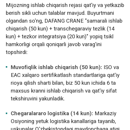
Mijozning ishlab chiqarish rejasi qat'iy va yetkazib
berish sikli uchun talablar mavjud. Buyurtmani
olgandan so'ng, DAFANG CRANE "samarali ishlab
chiqarish (50 kun) + transchegaraviy tezlik (14
kun) + tezkor integratsiya (20 kun)" yopiq tsikl
hamkorligi orqali qoniqarli javob varag'ini
topshirdi:
Muvofiqlik ishlab chiqarish (50 kun):
ISO va
EAC xalqaro sertifikatlash standartlariga qat'iy
rioya qilish sharti bilan, biz 50 kun ichida 6 ta
maxsus kranni ishlab chiqarish va qat'iy sifat
tekshiruvini yakunladik.
Chegaralararo logistika (14 kun):
Markaziy
Osiyoning yetuk logistika kanallariga tayanib,
uskunalar O'zbekistondagi maydonchaga atigi