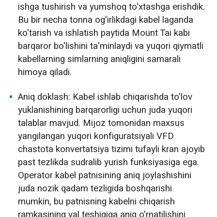
ishga tushirish va yumshoq to'xtashga erishdik.
Bu bir necha tonna og'irlikdagi kabel laganda
ko'tarish va ishlatish paytida Mount Tai kabi
barqaror bo'lishini ta'minlaydi va yuqori qiymatli
kabellarning simlarning aniqligini samarali
himoya qiladi.
Aniq doklash: Kabel ishlab chiqarishda to'lov
yuklanishining barqarorligi uchun juda yuqori
talablar mavjud. Mijoz tomonidan maxsus
yangilangan yuqori konfiguratsiyali VFD
chastota konvertatsiya tizimi tufayli kran ajoyib
past tezlikda sudralib yurish funksiyasiga ega.
Operator kabel patnisining aniq joylashishini
juda nozik qadam tezligida boshqarishi
mumkin, bu patnisning kabelni chiqarish
ramkasining val teshigiga aniq o'rnatilishini