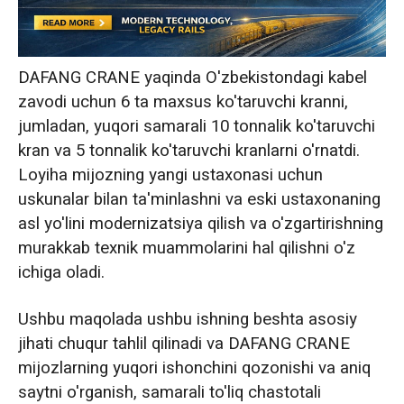
O'zbekistonga 6 ta ko'taruvchi kran
yetkazib berish
Kelajakdagi hamkorlikni ta'minlash: Mijozlar
DAFANG CRANE yaqinda O'zbekistondagi kabel
ehtiyojini qondirishning yakuniy kafolati
zavodi uchun 6 ta maxsus ko'taruvchi kranni,
jumladan, yuqori samarali 10 tonnalik ko'taruvchi
kran va 5 tonnalik ko'taruvchi kranlarni o'rnatdi.
Loyiha mijozning yangi ustaxonasi uchun
uskunalar bilan ta'minlashni va eski ustaxonaning
asl yo'lini modernizatsiya qilish va o'zgartirishning
murakkab texnik muammolarini hal qilishni o'z
ichiga oladi.
Ushbu maqolada ushbu ishning beshta asosiy
jihati chuqur tahlil qilinadi va DAFANG CRANE
mijozlarning yuqori ishonchini qozonishi va aniq
saytni o'rganish, samarali to'liq chastotali