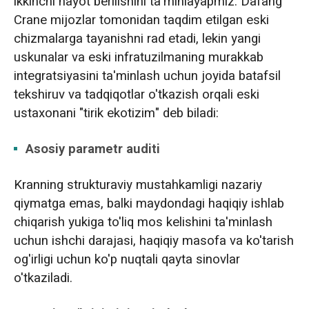
ikkinchi hayot berilishini ta'minlayapmiz. Dafang
Crane mijozlar tomonidan taqdim etilgan eski
chizmalarga tayanishni rad etadi, lekin yangi
uskunalar va eski infratuzilmaning murakkab
integratsiyasini ta'minlash uchun joyida batafsil
tekshiruv va tadqiqotlar o'tkazish orqali eski
ustaxonani "tirik ekotizim" deb biladi:
Asosiy parametr auditi
Kranning strukturaviy mustahkamligi nazariy
qiymatga emas, balki maydondagi haqiqiy ishlab
chiqarish yukiga to'liq mos kelishini ta'minlash
uchun ishchi darajasi, haqiqiy masofa va ko'tarish
og'irligi uchun ko'p nuqtali qayta sinovlar
o'tkaziladi.