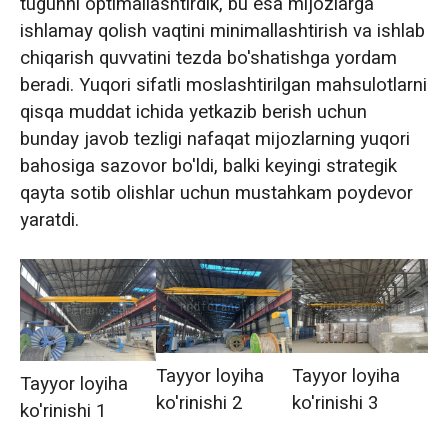
tugunni optimallashtirdik, bu esa mijozlarga
ishlamay qolish vaqtini minimallashtirish va ishlab
chiqarish quvvatini tezda bo'shatishga yordam
beradi. Yuqori sifatli moslashtirilgan mahsulotlarni
qisqa muddat ichida yetkazib berish uchun
bunday javob tezligi nafaqat mijozlarning yuqori
bahosiga sazovor bo'ldi, balki keyingi strategik
qayta sotib olishlar uchun mustahkam poydevor
yaratdi.
Tayyor loyiha
Tayyor loyiha
Tayyor loyiha
ko'rinishi 2
ko'rinishi 3
ko'rinishi 1