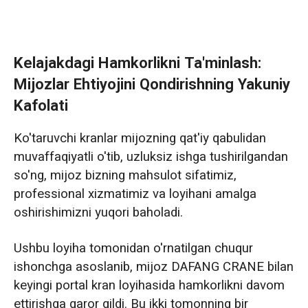
Kelajakdagi Hamkorlikni Ta'minlash:
Mijozlar Ehtiyojini Qondirishning Yakuniy
Kafolati
Ko'taruvchi kranlar mijozning qat'iy qabulidan
muvaffaqiyatli o'tib, uzluksiz ishga tushirilgandan
so'ng, mijoz bizning mahsulot sifatimiz,
professional xizmatimiz va loyihani amalga
oshirishimizni yuqori baholadi.
Ushbu loyiha tomonidan o'rnatilgan chuqur
ishonchga asoslanib, mijoz DAFANG CRANE bilan
keyingi portal kran loyihasida hamkorlikni davom
ettirishga qaror qildi. Bu ikki tomonning bir