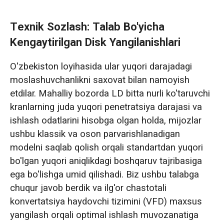
Texnik Sozlash: Talab Bo'yicha
Kengaytirilgan Disk Yangilanishlari
O'zbekiston loyihasida ular yuqori darajadagi
moslashuvchanlikni saxovat bilan namoyish
etdilar. Mahalliy bozorda LD bitta nurli ko'taruvchi
kranlarning juda yuqori penetratsiya darajasi va
ishlash odatlarini hisobga olgan holda, mijozlar
ushbu klassik va oson parvarishlanadigan
modelni saqlab qolish orqali standartdan yuqori
bo'lgan yuqori aniqlikdagi boshqaruv tajribasiga
ega bo'lishga umid qilishadi. Biz ushbu talabga
chuqur javob berdik va ilg'or chastotali
konvertatsiya haydovchi tizimini (VFD) maxsus
yangilash orqali optimal ishlash muvozanatiga