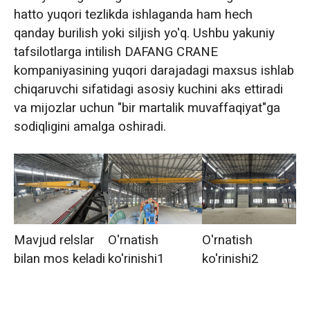
hatto yuqori tezlikda ishlaganda ham hech
qanday burilish yoki siljish yo'q. Ushbu yakuniy
tafsilotlarga intilish DAFANG CRANE
kompaniyasining yuqori darajadagi maxsus ishlab
chiqaruvchi sifatidagi asosiy kuchini aks ettiradi
va mijozlar uchun "bir martalik muvaffaqiyat"ga
sodiqligini amalga oshiradi.
Mavjud relslar
O'rnatish
O'rnatish
bilan mos keladi
ko'rinishi1
ko'rinishi2