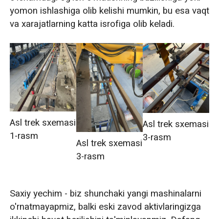
yomon ishlashiga olib kelishi mumkin, bu esa vaqt
va xarajatlarning katta isrofiga olib keladi.
Asl trek sxemasi
Asl trek sxemasi
1-rasm
3-rasm
Asl trek sxemasi
3-rasm
Saxiy yechim - biz shunchaki yangi mashinalarni
o'rnatmayapmiz, balki eski zavod aktivlaringizga