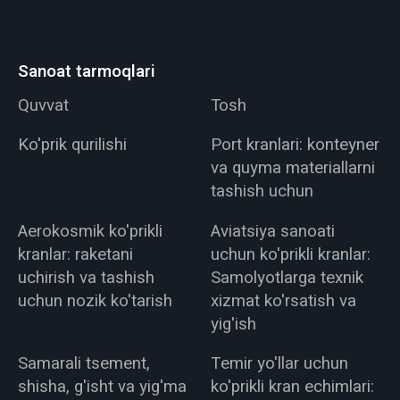
Sanoat tarmoqlari
Quvvat
Tosh
Ko'prik qurilishi
Port kranlari: konteyner
va quyma materiallarni
tashish uchun
Aerokosmik ko'prikli
Aviatsiya sanoati
kranlar: raketani
uchun ko'prikli kranlar:
uchirish va tashish
Samolyotlarga texnik
uchun nozik ko'tarish
xizmat ko'rsatish va
yig'ish
Samarali tsement,
Temir yo'llar uchun
shisha, g'isht va yig'ma
ko'prikli kran echimlari: