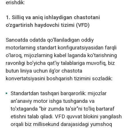
erishdik:
1. Silliq va aniq ishlaydigan chastotani
o'zgartirish haydovchi tizimi (VFD)
Sanoatda odatda qo'llaniladigan oddiy
motorlarning standart konfiguratsiyasidan farqli
o'laroq, mijozlarning kabel laganda ko'tarishning
ravonligi bo'yicha qat'iy talablariga muvofiq, biz
butun liniya uchun ilg'or chastota
konvertatsiyasini boshqarish tizimini sozladik:
Standartdan tashqari barqarorlik: mijozlar
an'anaviy motor ishga tushganda va
to'xtaganda "bir zumda ta'sir"ni to'liq bartaraf
etishni talab qiladi. VFD quvvat blokini yangilash
orqali biz millisekund darajasidagi yumshoq