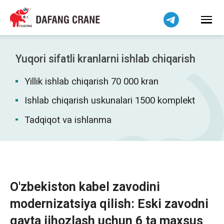
हिन्दी
Bahasa Indonesia
Bahasa Melayu
Tiếng Việt
Yuqori sifatli kranlarni ishlab chiqarish
简体中文
Yillik ishlab chiqarish 70 000 kran
বাংলা
فارسی
Ishlab chiqarish uskunalari 1500 komplekt
Pilipino
Tadqiqot va ishlanma
اردو
Українська
Čeština
Беларуская мова
O'zbekiston kabel zavodini
Kiswahili
modernizatsiya qilish: Eski zavodni
Dansk
qayta jihozlash uchun 6 ta maxsus