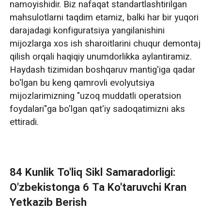
namoyishidir. Biz nafaqat standartlashtirilgan
mahsulotlarni taqdim etamiz, balki har bir yuqori
darajadagi konfiguratsiya yangilanishini
mijozlarga xos ish sharoitlarini chuqur demontaj
qilish orqali haqiqiy unumdorlikka aylantiramiz.
Haydash tizimidan boshqaruv mantig'iga qadar
bo'lgan bu keng qamrovli evolyutsiya
mijozlarimizning "uzoq muddatli operatsion
foydalari"ga bo'lgan qat'iy sadoqatimizni aks
ettiradi.
84 Kunlik To'liq Sikl Samaradorligi:
O'zbekistonga 6 Ta Ko'taruvchi Kran
Yetkazib Berish