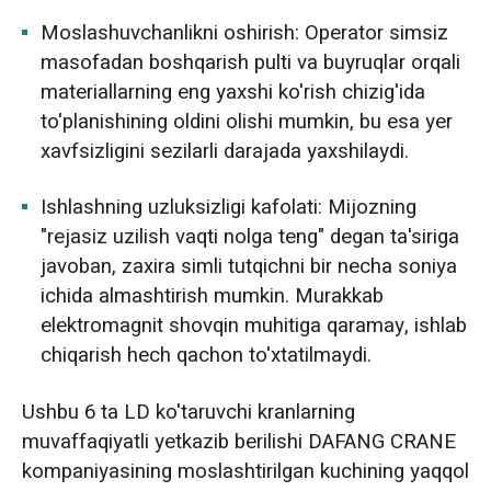
Moslashuvchanlikni oshirish: Operator simsiz
masofadan boshqarish pulti va buyruqlar orqali
materiallarning eng yaxshi ko'rish chizig'ida
to'planishining oldini olishi mumkin, bu esa yer
xavfsizligini sezilarli darajada yaxshilaydi.
Ishlashning uzluksizligi kafolati: Mijozning
"rejasiz uzilish vaqti nolga teng" degan ta'siriga
javoban, zaxira simli tutqichni bir necha soniya
ichida almashtirish mumkin. Murakkab
elektromagnit shovqin muhitiga qaramay, ishlab
chiqarish hech qachon to'xtatilmaydi.
Ushbu 6 ta LD ko'taruvchi kranlarning
muvaffaqiyatli yetkazib berilishi DAFANG CRANE
kompaniyasining moslashtirilgan kuchining yaqqol