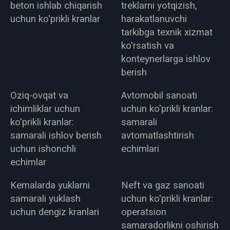
beton ishlab chiqarish
treklarni yotqizish,
uchun ko'prikli kranlar
harakatlanuvchi
tarkibga texnik xizmat
ko'rsatish va
konteynerlarga ishlov
berish
Oziq-ovqat va
Avtomobil sanoati
ichimliklar uchun
uchun ko'prikli kranlar:
ko'prikli kranlar:
samarali
samarali ishlov berish
avtomatlashtirish
uchun ishonchli
echimlari
echimlar
Kemalarda yuklarni
Neft va gaz sanoati
samarali yuklash
uchun ko'prikli kranlar:
uchun dengiz kranlari
operatsion
samaradorlikni oshirish