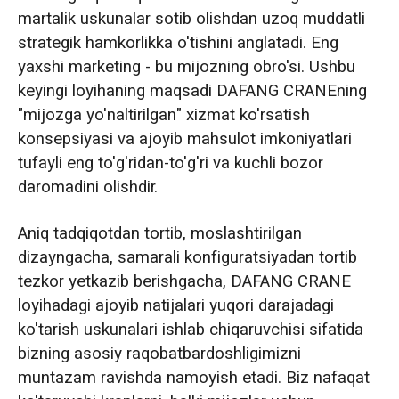
martalik uskunalar sotib olishdan uzoq muddatli
strategik hamkorlikka o'tishini anglatadi. Eng
yaxshi marketing - bu mijozning obro'si. Ushbu
keyingi loyihaning maqsadi DAFANG CRANEning
"mijozga yo'naltirilgan" xizmat ko'rsatish
konsepsiyasi va ajoyib mahsulot imkoniyatlari
tufayli eng to'g'ridan-to'g'ri va kuchli bozor
daromadini olishdir.
Aniq tadqiqotdan tortib, moslashtirilgan
dizayngacha, samarali konfiguratsiyadan tortib
tezkor yetkazib berishgacha, DAFANG CRANE
loyihadagi ajoyib natijalari yuqori darajadagi
ko'tarish uskunalari ishlab chiqaruvchisi sifatida
bizning asosiy raqobatbardoshligimizni
muntazam ravishda namoyish etadi. Biz nafaqat