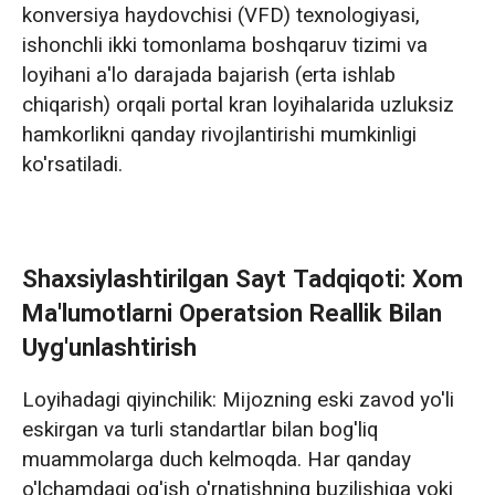
konversiya haydovchisi (VFD) texnologiyasi,
ishonchli ikki tomonlama boshqaruv tizimi va
loyihani a'lo darajada bajarish (erta ishlab
chiqarish) orqali portal kran loyihalarida uzluksiz
hamkorlikni qanday rivojlantirishi mumkinligi
ko'rsatiladi.
Shaxsiylashtirilgan Sayt Tadqiqoti: Xom
Ma'lumotlarni Operatsion Reallik Bilan
Uyg'unlashtirish
Loyihadagi qiyinchilik: Mijozning eski zavod yo'li
eskirgan va turli standartlar bilan bog'liq
muammolarga duch kelmoqda. Har qanday
o'lchamdagi og'ish o'rnatishning buzilishiga yoki