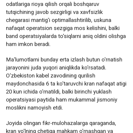
odatlariga rioya qilish orqali boshqaruv
tutqichining javob sezgirligi va xavfsizlik
chegarasi mantig'i optimallashtirilib, uskuna
nafaqat operatsion sezgiga mos kelishini, balki
band operatsiyalarda to'siqlarni aniq oldini olishga
ham imkon beradi.
Ma'lumotlarni bunday erta izlash butun o'rnatish
jarayonini juda yuqori aniqlikda ko'rsatadi.
O'zbekiston kabel zavodining qurilish
maydonchasida 6 ta ko'taruvchi kran nafaqat atigi
20 kun ichida o'rnatildi, balki birinchi yuklash
operatsiyasi paytida ham mukammal jismoniy
moslikni namoyish etdi.
Joyida olingan fikr-mulohazalarga qaraganda,
kran yo'lning chetiga mahkam o'rnashgan va