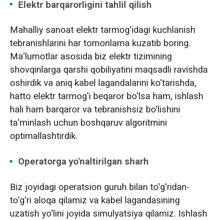
Elektr barqarorligini tahlil qilish
Mahalliy sanoat elektr tarmog'idagi kuchlanish
tebranishlarini har tomonlama kuzatib boring.
Ma'lumotlar asosida biz elektr tizimining
shovqinlarga qarshi qobiliyatini maqsadli ravishda
oshirdik va aniq kabel lagandalarini ko'tarishda,
hatto elektr tarmog'i beqaror bo'lsa ham, ishlash
hali ham barqaror va tebranishsiz bo'lishini
ta'minlash uchun boshqaruv algoritmini
optimallashtirdik.
Operatorga yo'naltirilgan sharh
Biz joyidagi operatsion guruh bilan to'g'ridan-
to'g'ri aloqa qilamiz va kabel lagandasining
uzatish yo'lini joyida simulyatsiya qilamiz. Ishlash