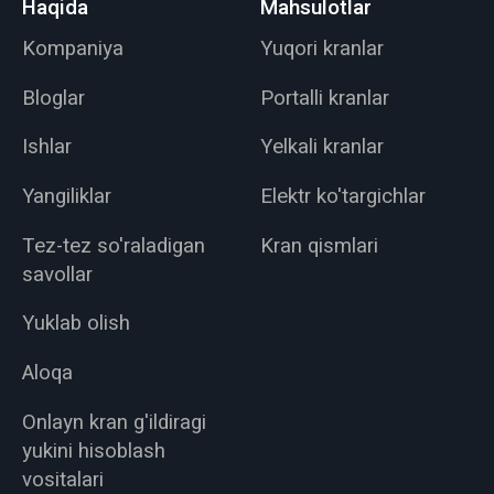
Haqida
Mahsulotlar
Kompaniya
Yuqori kranlar
Bloglar
Portalli kranlar
Ishlar
Yelkali kranlar
Yangiliklar
Elektr ko'targichlar
Tez-tez so'raladigan
Kran qismlari
savollar
Yuklab olish
Aloqa
Onlayn kran g'ildiragi
yukini hisoblash
vositalari