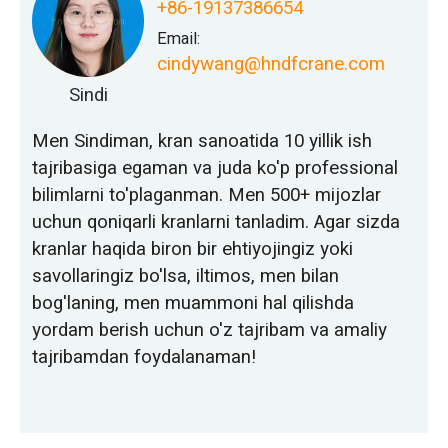
+86-19137386654
Email:
cindywang@hndfcrane.com
Sindi
Men Sindiman, kran sanoatida 10 yillik ish
tajribasiga egaman va juda ko'p professional
bilimlarni to'plaganman. Men 500+ mijozlar
uchun qoniqarli kranlarni tanladim. Agar sizda
kranlar haqida biron bir ehtiyojingiz yoki
savollaringiz bo'lsa, iltimos, men bilan
bog'laning, men muammoni hal qilishda
yordam berish uchun o'z tajribam va amaliy
tajribamdan foydalanaman!