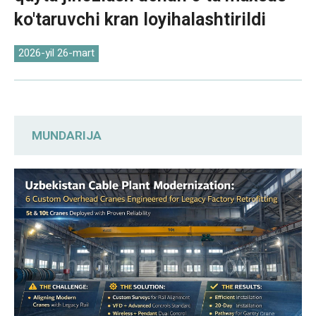
Norsk
ko'taruvchi kran loyihalashtirildi
2026-yil 26-mart
MUNDARIJA
Shaxsiylashtirilgan sayt tadqiqoti: Xom
ma'lumotlarni operatsion reallik bilan
uyg'unlashtirish
Texnik sozlash: Talab bo'yicha
kengaytirilgan disk yangilanishlari
84 kunlik to'liq sikl samaradorligi: