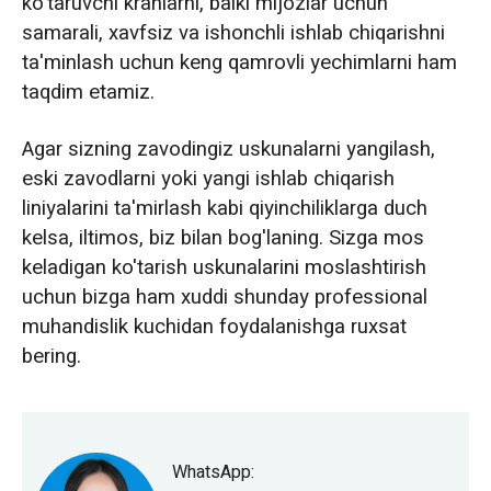
ko'taruvchi kranlarni, balki mijozlar uchun
samarali, xavfsiz va ishonchli ishlab chiqarishni
ta'minlash uchun keng qamrovli yechimlarni ham
taqdim etamiz.
Agar sizning zavodingiz uskunalarni yangilash,
eski zavodlarni yoki yangi ishlab chiqarish
liniyalarini ta'mirlash kabi qiyinchiliklarga duch
kelsa, iltimos, biz bilan bog'laning. Sizga mos
keladigan ko'tarish uskunalarini moslashtirish
uchun bizga ham xuddi shunday professional
muhandislik kuchidan foydalanishga ruxsat
bering.
WhatsApp: