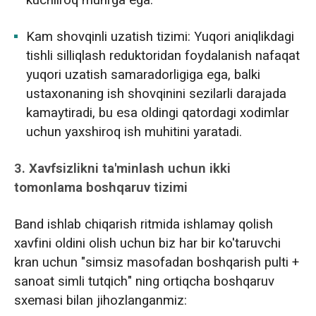
kuchliroq muhrga ega.
Kam shovqinli uzatish tizimi: Yuqori aniqlikdagi
tishli silliqlash reduktoridan foydalanish nafaqat
yuqori uzatish samaradorligiga ega, balki
ustaxonaning ish shovqinini sezilarli darajada
kamaytiradi, bu esa oldingi qatordagi xodimlar
uchun yaxshiroq ish muhitini yaratadi.
3. Xavfsizlikni ta'minlash uchun ikki
tomonlama boshqaruv tizimi
Band ishlab chiqarish ritmida ishlamay qolish
xavfini oldini olish uchun biz har bir ko'taruvchi
kran uchun "simsiz masofadan boshqarish pulti +
sanoat simli tutqich" ning ortiqcha boshqaruv
sxemasi bilan jihozlanganmiz: