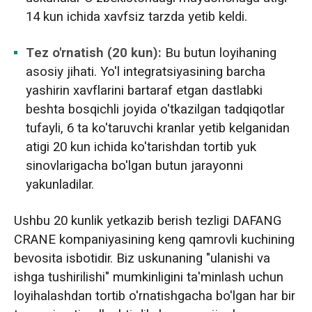
14 kun ichida xavfsiz tarzda yetib keldi.
Tez o'rnatish (20 kun):
Bu butun loyihaning
asosiy jihati. Yo'l integratsiyasining barcha
yashirin xavflarini bartaraf etgan dastlabki
beshta bosqichli joyida o'tkazilgan tadqiqotlar
tufayli, 6 ta ko'taruvchi kranlar yetib kelganidan
atigi 20 kun ichida ko'tarishdan tortib yuk
sinovlarigacha bo'lgan butun jarayonni
yakunladilar.
Ushbu 20 kunlik yetkazib berish tezligi DAFANG
CRANE kompaniyasining keng qamrovli kuchining
bevosita isbotidir. Biz uskunaning "ulanishi va
ishga tushirilishi" mumkinligini ta'minlash uchun
loyihalashdan tortib o'rnatishgacha bo'lgan har bir