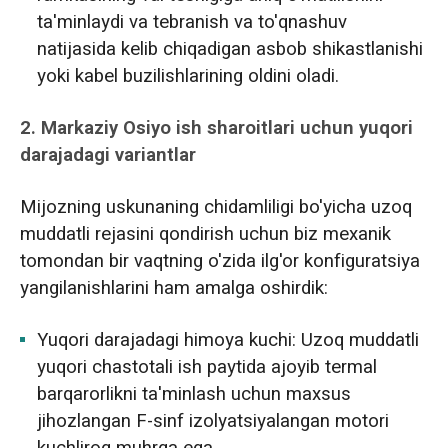
ta'minlaydi va tebranish va to'qnashuv
natijasida kelib chiqadigan asbob shikastlanishi
yoki kabel buzilishlarining oldini oladi.
2. Markaziy Osiyo ish sharoitlari uchun yuqori
darajadagi variantlar
Mijozning uskunaning chidamliligi bo'yicha uzoq
muddatli rejasini qondirish uchun biz mexanik
tomondan bir vaqtning o'zida ilg'or konfiguratsiya
yangilanishlarini ham amalga oshirdik:
Yuqori darajadagi himoya kuchi: Uzoq muddatli
yuqori chastotali ish paytida ajoyib termal
barqarorlikni ta'minlash uchun maxsus
jihozlangan F-sinf izolyatsiyalangan motori