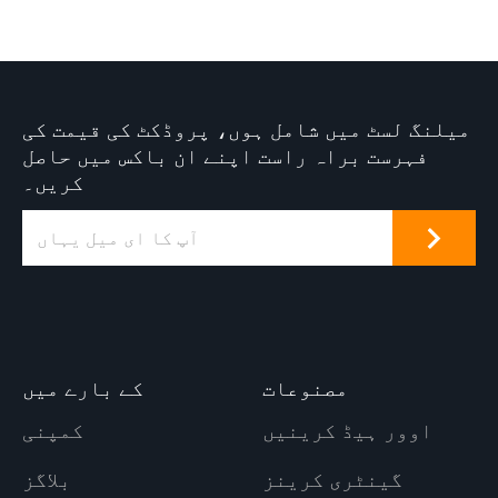
میلنگ لسٹ میں شامل ہوں، پروڈکٹ کی قیمت کی
فہرست براہ راست اپنے ان باکس میں حاصل
کریں۔
مصنوعات
کے بارے میں
اوور ہیڈ کرینیں
کمپنی
گینٹری کرینز
بلاگز