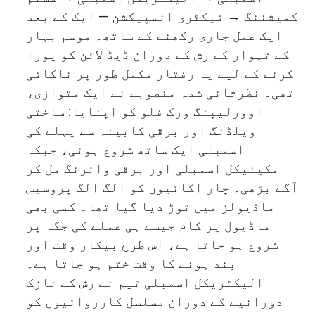
کمیشننگ → فیکٹری انسپیکشن — ایک کے بعد
ایک عمل جاری رکھنے کے ساتھ۔ موسم بہار
کے تہوار کے رش کے دوران ڈیڈ لائن کو پورا
کرنے کے لیے یہ رفتار مکمل طور پر ناکافی
تھی۔ نظرثانی شدہ منصوبے نے ایک متوازی،
اوورلیپنگ ورک فلو کو اپنایا: ساختی
ویلڈنگ اور برقی کابینہ سے پہلے کی
اسمبلی ایک ساتھ شروع ہوئی، جبکہ
مکینیکل اسمبلی اور برقی وائرنگ مل کر
آگے بڑھی۔ چار اکائیوں کو الگ الگ پروسیس
ماڈیولز میں توڑ دیا گیا تھا۔ کسی بھی
ماڈیول پر کام جیسے ہی عملے کی جگہ پر
شروع ہو جاتا ہے، اس طرح بیکار وقت اور
بند ہونے کا وقت ختم ہو جاتا ہے۔
الیکٹریکل اسمبلی ٹیم نے رش کے نازک
دورانیے کے دوران مسلسل کارروائیوں کو