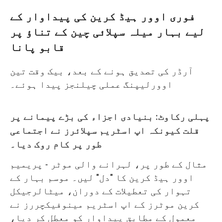
فوری اوور ہیڈ کرین کی پیداوار کے
لیے بہار میلہ سپلائی چین کے تناؤ پر
قابو پانا
آرڈر کی تصدیق ہونے کے بعد، بیک وقت تین
اوورلیپنگ عملی چیلنجز پیدا ہوئے۔
پہلی رکاوٹ: بنیادی اجزاء کی بڑے پیمانے پر
قلت کیونکہ اپ اسٹریم سپلائرز نے اجتماعی
طور پر کام روک دیا۔
مثال کے طور پر، لہرانے والی موٹر - پریمیم
اوور ہیڈ کرین کا "دل" لیں۔ موسم بہار کے
تہوار کی تعطیلات کے دوران، میٹالرجیکل
کرین موٹرز کے اپ اسٹریم مینوفیکچررز نے
معمول کے مطابق پیداوار کو معطل کر دیا،