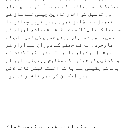
سخت ترسیل کی آخری تاریخ
لوڈنگ کو سنبھالنے کے لیے۔ آرڈر فوری تھا،
اور ترسیل کی آخری تاریخ چینی نئے سال کی
تیز اوور ہیڈ کرین کی ترسیل کے لیے
تعطیل کے مطابق تھی۔ ہمیں ٹرپل چیلنج کا
چست لوگو پینٹنگ کا حل
سامنا کرنا پڑا: سخت نظام الاوقات، اجزاء کی
کمی، اور دستیاب برقی حصوں کی کمی۔ اس کے
چین قازقستان کراس بارڈر پریمیم اوور
باوجود، ہم نے چھٹی کے دوران پیداوار کو
ہیڈ کرین کی ترسیل چینی نئے سال کے
برقرار رکھا، چاروں کرینوں کو کلائنٹ کے
ذریعے
ورکشاپس کو شیڈول کے مطابق پہنچایا اور اس
بات کو یقینی بنایا کہ انسٹالیشن ٹائم لائن
4 پریمیئم اوور ہیڈ کرینیں ڈیلیور کی
میں ایک دن کی بھی تاخیر نہ ہو۔
گئیں اس بات کو یقینی بناتے ہوئے کہ
تنصیب میں کوئی تاخیر ہو۔
یہ حکم اتنا ضروری کیوں تھا؟