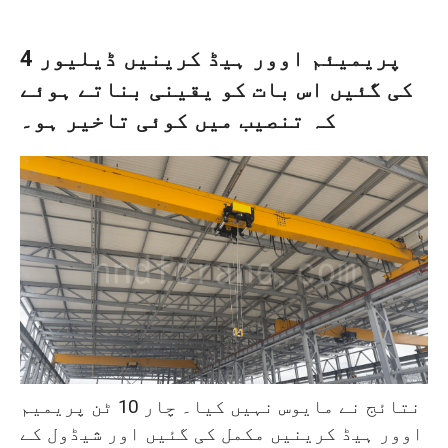
4 پریمیئم اوور ہیڈ کرینیں ڈیلیور
کی گئیں اس بات کو یقینی بناتے ہوئے
کہ تنصیب میں کوئی تاخیر ہو۔
نتائج نے مایوس نہیں کیا۔ چار 10 ٹن پریمیم
اوور ہیڈ کرینیں مکمل کی گئیں اور شیڈول کے