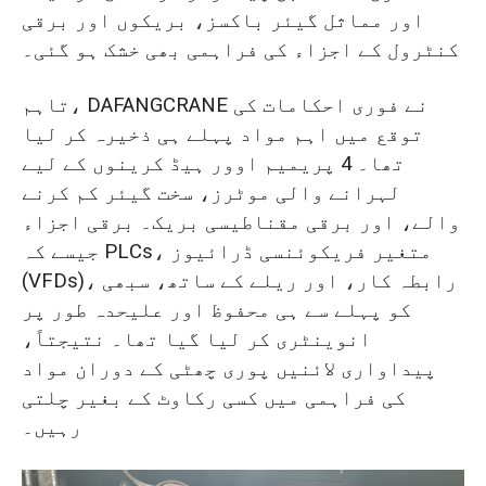
اور مماثل گیئر باکسز، بریکوں اور برقی
کنٹرول کے اجزاء کی فراہمی بھی خشک ہو گئی۔
تاہم، DAFANGCRANE نے فوری احکامات کی
توقع میں اہم مواد پہلے ہی ذخیرہ کر لیا
تھا۔ 4 پریمیم اوور ہیڈ کرینوں کے لیے
لہرانے والی موٹرز، سخت گیئر کم کرنے
والے، اور برقی مقناطیسی بریک۔ برقی اجزاء
جیسے کہ PLCs، متغیر فریکوئنسی ڈرائیوز
(VFDs)، رابطہ کار، اور ریلے کے ساتھ، سبھی
کو پہلے سے ہی محفوظ اور علیحدہ طور پر
انوینٹری کر لیا گیا تھا۔ نتیجتاً،
پیداواری لائنیں پوری چھٹی کے دوران مواد
کی فراہمی میں کسی رکاوٹ کے بغیر چلتی
رہیں۔