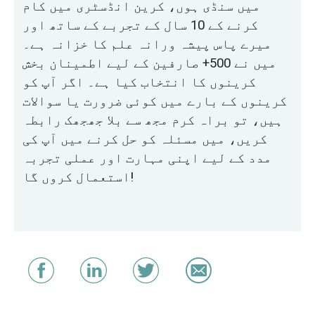
میں سنڈی ہوں، کرین انڈسٹری میں کام
کرنے کے 10 سال کے تجربے کے ساتھ اور
میرے پاس پیشہ ورانہ علم کا خزانہ ہے۔
میں نے 500+ صارفین کے لیے اطمینان بخش
کرینوں کا انتخاب کیا ہے۔ اگر آپ کو
کرینوں کے بارے میں کوئی ضرورت یا سوالات
ہیں، تو براہ کرم مجھ سے بلا جھجھک رابطہ
کریں، میں مسئلہ کو حل کرنے میں آپ کی
مدد کے لیے اپنی مہارت اور عملی تجربہ
استعمال کروں گا!