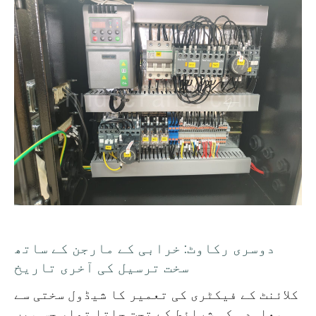
دوسری رکاوٹ: خرابی کے مارجن کے ساتھ
سخت ترسیل کی آخری تاریخ
کلائنٹ کے فیکٹری کی تعمیر کا شیڈول سختی سے
معاہدہ کی شرائط کے تحت چلتا تھا، جس میں