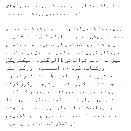
صاف بات چیت اپنے راستے کو بجھانے کی کوشش
کرنے سے کہیں زیادہ اہم ہے۔
پیچھے مڑ کر دیکھا جائے تو لوگو کے ساتھ اس
معمولی ہچکی نے دراصل ایک سگنل کا کام کیا۔
ان چند دنوں تک، کسی کو سطحی ظہور سے کوئی
سروکار نہیں تھا۔ وقت پر سامان تیار کرنے
میں ہر اونس توانائی ڈالی گئی۔ الیکٹریکل
ورکشاپ، گودام، اسمبلی، اور کوالٹی
کنٹرول ٹیمیں بالکل مطابقت پذیر تھیں۔
مینجمنٹ نے ایک ہی مقصد پر توجہ مرکوز کرتے
ہوئے عمل اور رپورٹنگ کو ہموار کیا: چار
کرینیں تیار کرنا۔ کوئی جھگڑا نہیں تھا
اور ہدایات کا انتظار نہیں تھا۔ ہر کوئی
جانتا تھا کہ قازقستان میں چار ورکشاپوں
کی گھڑی ٹک ٹک کر رہی تھی۔