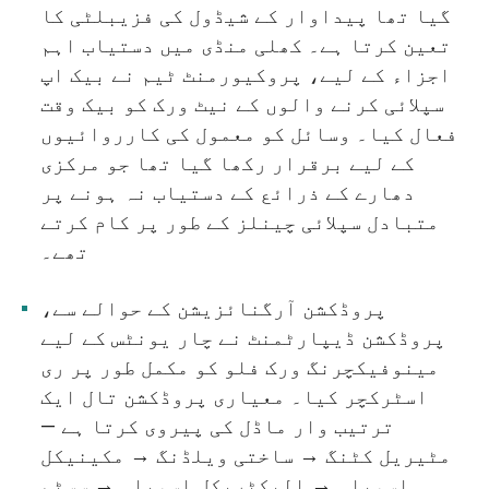
گیا تھا پیداوار کے شیڈول کی فزیبلٹی کا
تعین کرتا ہے۔ کھلی منڈی میں دستیاب اہم
اجزاء کے لیے، پروکیورمنٹ ٹیم نے بیک اپ
سپلائی کرنے والوں کے نیٹ ورک کو بیک وقت
فعال کیا۔ وسائل کو معمول کی کارروائیوں
کے لیے برقرار رکھا گیا تھا جو مرکزی
دھارے کے ذرائع کے دستیاب نہ ہونے پر
متبادل سپلائی چینلز کے طور پر کام کرتے
تھے۔
پروڈکشن آرگنائزیشن کے حوالے سے،
پروڈکشن ڈیپارٹمنٹ نے چار یونٹس کے لیے
مینوفیکچرنگ ورک فلو کو مکمل طور پر ری
اسٹرکچر کیا۔ معیاری پروڈکشن تال ایک
ترتیب وار ماڈل کی پیروی کرتا ہے —
مٹیریل کٹنگ → ساختی ویلڈنگ → مکینیکل
اسمبلی → الیکٹریکل اسمبلی → سسٹم