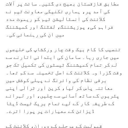
مطابق قازقستان بھیج دی گئیں۔ سائٹ پر آلات
کی آمد پر، ہماری تکنیکی معاونت ٹیم نے
کلائنٹ کی انسٹالیشن ٹیم کو ریموٹ مدد
فراہم کی، پوزیشننگ، لفٹنگ اور کمیشننگ
میں ان کی رہنمائی کی۔
تنصیب کا کام بیک وقت چار ورکشاپ کی خلیجوں
میں جاری رہا۔ سامان کی ابتدائی اتارنے سے
لے کر تمام کمیشننگ ٹیسٹوں کی تکمیل تک جو
وقت گزرا وہ کلائنٹ کے اصل تخمینہ سے کم تھا۔
برقی نظام کی وائرنگ نے پہلی کوشش میں
معائنہ پاس کر لیا، کرین اور ٹرالی اپنی
پٹریوں کے ساتھ آسانی سے چلیں، اور لہرانے
کے طریقہ کار کے لیے تمام بریک ٹیسٹ ڈیٹا
ڈیزائن کے معیارات پر پورا اترے۔
قبولیت کے مرحلے کے دوران، کلائنٹ کے