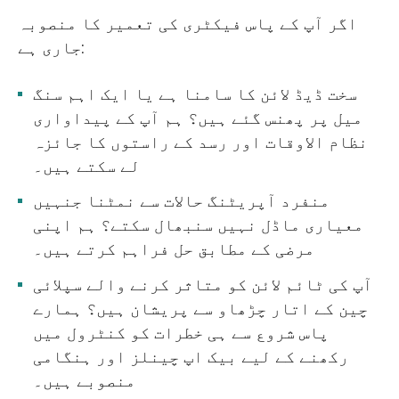
اگر آپ کے پاس فیکٹری کی تعمیر کا منصوبہ
جاری ہے:
سخت ڈیڈ لائن کا سامنا ہے یا ایک اہم سنگ
میل پر پھنس گئے ہیں؟ ہم آپ کے پیداواری
نظام الاوقات اور رسد کے راستوں کا جائزہ
لے سکتے ہیں۔
منفرد آپریٹنگ حالات سے نمٹنا جنہیں
معیاری ماڈل نہیں سنبھال سکتے؟ ہم اپنی
مرضی کے مطابق حل فراہم کرتے ہیں۔
آپ کی ٹائم لائن کو متاثر کرنے والے سپلائی
چین کے اتار چڑھاو سے پریشان ہیں؟ ہمارے
پاس شروع سے ہی خطرات کو کنٹرول میں
رکھنے کے لیے بیک اپ چینلز اور ہنگامی
منصوبے ہیں۔