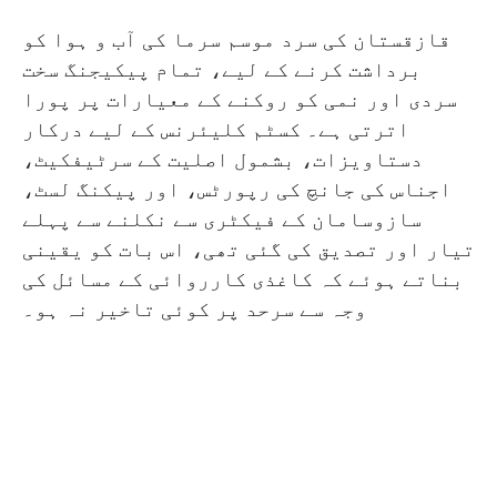
قازقستان کی سرد موسم سرما کی آب و ہوا کو
برداشت کرنے کے لیے، تمام پیکیجنگ سخت
سردی اور نمی کو روکنے کے معیارات پر پورا
اترتی ہے۔ کسٹم کلیئرنس کے لیے درکار
دستاویزات، بشمول اصلیت کے سرٹیفکیٹ،
اجناس کی جانچ کی رپورٹس، اور پیکنگ لسٹ،
سازوسامان کے فیکٹری سے نکلنے سے پہلے
تیار اور تصدیق کی گئی تھی، اس بات کو یقینی
بناتے ہوئے کہ کاغذی کارروائی کے مسائل کی
وجہ سے سرحد پر کوئی تاخیر نہ ہو۔