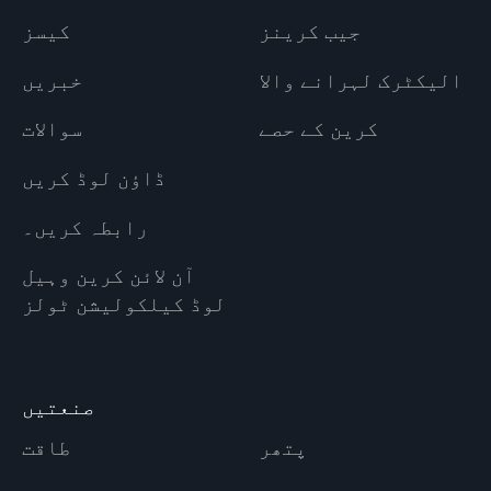
جیب کرینز
کیسز
الیکٹرک لہرانے والا
خبریں
کرین کے حصے
سوالات
ڈاؤن لوڈ کریں
رابطہ کریں۔
آن لائن کرین وہیل
لوڈ کیلکولیشن ٹولز
صنعتیں
پتھر
طاقت