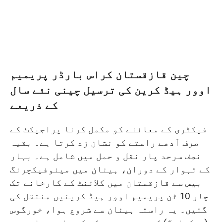
چین قازقستان کراس بارڈر پریمیم
اوور ہیڈ کرین کی ترسیل چینی نئے سال
کے ذریعے
فیکٹری کے معائنے کو مکمل کرنا پراجیکٹ کے
صرف آدھے راستے کو نشان زد کرتا ہے۔ بقیہ
نصف سرحد پار نقل و حمل میں شامل ہے۔ بہار
کے تہوار کے دوران، ہینان میں مینوفیکچرنگ
بیس سے قازقستان میں کلائنٹ کے کارخانے تک
چار 10 ٹن پریمیم اوور ہیڈ کرینیں منتقل کی
گئیں۔ یہ راستہ ہینان سے شروع ہوا، خورگوس