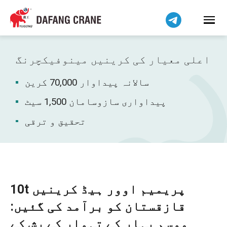
हिन्दी
Bahasa Indonesia
Bahasa Melayu
Tiếng Việt
اعلی معیار کی کرینیں مینوفیکچرنگ
简体中文
سالانہ پیداوار 70,000 کرین
বাংলা
فارسی
پیداواری سازوسامان 1,500 سیٹ
Pilipino
تحقیق و ترقی
Українська
Čeština
Беларуская мова
Kiswahili
10t پریمیم اوور ہیڈ کرینیں
Dansk
قازقستان کو برآمد کی گئیں:
Norsk
موسم بہار کے تہوار کے رش کے