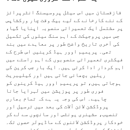
قازقستان میں اس میٹل پروسیسنگ انٹرپرائز
کے نئے کارخانے کے لیے بیک وقت چار ورکشاپس
پر مشتمل ایک تعمیراتی منصوبہ اپنایا گیا،
جس میں پروجیکٹ کے اہم سنگ میلوں کی تکمیل
کی آخری تاریخ واضح طور پر معاہدے میں بند
تھی۔ پریمیم اوور ہیڈ کرینیں اس طرح کے
فیکٹری تعمیراتی منصوبوں کے اہم راستے میں
اہم کردار ادا کرتی ہیں۔ ایک بار جب کرین کی
ریلیں بچھائی جاتی ہیں اور کیلیبریٹ
ہوجاتی ہیں، تو پریمیم اوور ہیڈ کرینوں کو
فوری طور پر پوزیشن میں لہرایا جانا
چاہیے۔ اس کی وجہ یہ ہے کہ تمام بھاری
پروڈکشن لائن آلات کی بعد میں ترسیل اور
تنصیب، مشینری یونٹس اور سانچوں سے لے کر
خودکار پروڈکشن لائنوں کے ماڈیولر حصوں تک۔
لفٹنگ کے لیے مکمل طور پر ان ورکشاپ پریمیم