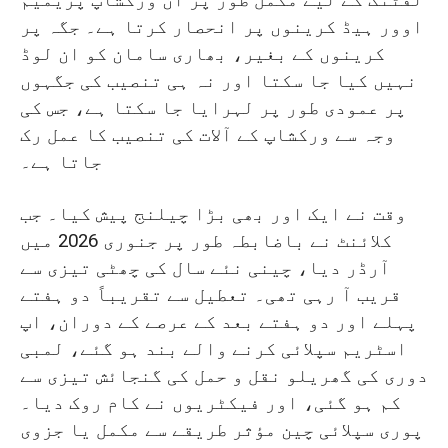
اوور ہیڈ کرینوں پر انحصار کرتا ہے۔ جگہ پر
کرینوں کے بغیر، بھاری سامان کو ان لوڈ
نہیں کیا جا سکتا اور نہ ہی تنصیب کی جگہوں
پر عمودی طور پر لہرایا جا سکتا ہے، جس کی
وجہ سے ورکشاپ کے آلات کی تنصیب کا عمل رک
جاتا ہے۔
وقت نے ایک اور بھی بڑا چیلنج پیش کیا۔ جب
کلائنٹ نے باضابطہ طور پر جنوری 2026 میں
آرڈر دیا، چینی نئے سال کی چھٹی تیزی سے
قریب آ رہی تھی۔ تعطیل سے تقریباً دو ہفتے
پہلے اور دو ہفتے بعد کے عرصے کے دوران، اپ
اسٹریم سپلائی کرنے والے بند ہو گئے، لمبی
دوری کی گھریلو نقل و حمل کی گنجائش تیزی سے
کم ہو گئی، اور فیکٹریوں نے کام روک دیا۔
پوری سپلائی چین مؤثر طریقے سے مکمل یا جزوی