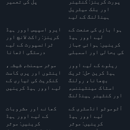
پورٹ کرینز: کنٹینر
پل کی تعمیر
اور بلک میٹریل
ہینڈلنگ کے لیے
ہوا بازی کی صنعت کے
ایرو اسپیس اوور ہیڈ
لیے اوور ہیڈ
کرینز: راکٹ لانچ اور
کرینیں: ہوائی جہاز
ٹرانسپورٹ کے لیے
کی بحالی اور اسمبلی
درستگی اٹھانا
ریلوے کے لیے اوور
موثر سیمنٹ، شیشہ،
ہیڈ کرین حل: ٹریک
اینٹوں اور پری کاسٹ
بچھانا، رولنگ
کنکریٹ کی تیاری کے
اسٹاک مینٹیننس،
لیے اوور ہیڈ کرینیں
اور کنٹینر ہینڈلنگ
آٹوموٹو انڈسٹری کے
کھانے اور مشروبات
لیے اوور ہیڈ
کے لیے اوور ہیڈ
کرینیں: موثر
کرینیں: موثر