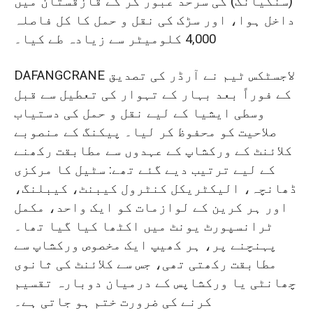
(سنکیانگ) کی سرحد عبور کر کے قازقستان میں
داخل ہوا، اور سڑک کی نقل و حمل کا کل فاصلہ
4,000 کلومیٹر سے زیادہ طے کیا۔
DAFANGCRANE لاجسٹکس ٹیم نے آرڈر کی تصدیق
کے فوراً بعد بہار کے تہوار کی تعطیل سے قبل
وسطی ایشیا کے لیے نقل و حمل کی دستیاب
صلاحیت کو محفوظ کر لیا۔ پیکنگ کے منصوبے
کلائنٹ کے ورکشاپ کے عہدوں سے مطابقت رکھنے
کے لیے ترتیب دیے گئے تھے: سٹیل کا مرکزی
ڈھانچہ، الیکٹریکل کنٹرول کیبنٹ، کیبلنگ،
اور ہر کرین کے لوازمات کو ایک واحد، مکمل
ٹرانسپورٹ یونٹ میں اکٹھا کیا گیا تھا۔
پہنچنے پر، ہر کھیپ ایک مخصوص ورکشاپ سے
مطابقت رکھتی تھی، جس سے کلائنٹ کی ثانوی
چھانٹی یا ورکشاپس کے درمیان دوبارہ تقسیم
کرنے کی ضرورت ختم ہو جاتی ہے۔