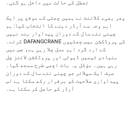
تعطل کی حالت میں داخل ہو گئی۔
پھر بھی، کلائنٹ نے ہمیں چھٹی کے موقع پر ایک
اہم وجہ سے آرڈر دینے کا انتخاب کیا: ہم
چینی نئے سال کے دوران پیداوار بند نہیں
کرتے۔ DAFANGCRANE کی پروڈکشن بیس چھٹیوں
کے ارد گرد اہم عمل چلا رہی ہے، جس میں
بنیادی ٹیمیں ڈیوٹی اور پروڈکشن لائنز چل
رہی ہیں۔ مؤکل یہ بات اچھی طرح سمجھ گیا۔
صرف ایک سپلائر جو چینی نئے سال کے دوران
پیداواری صلاحیت کو برقرار رکھ سکتا ہے اس
آرڈر کو حاصل کر سکتا ہے۔