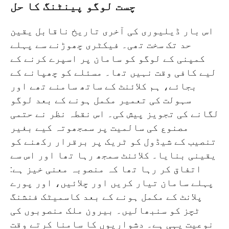
چست لوگو پینٹنگ کا حل
اس بار ڈیلیوری کی آخری تاریخ ناقابل یقین
حد تک سخت تھی۔ فیکٹری چھوڑنے سے پہلے
کمپنی کے لوگو کو سامان پر اسپرے کرنے کے
لیے کافی وقت نہیں تھا۔ مسئلے کو چھپانے کے
بجائے، ہم کلائنٹ کے ساتھ سامنے تھے اور
سہولت کی تعمیر مکمل ہونے کے بعد لوگو
لگانے کی تجویز پیش کی۔ اس نقطہ نظر نے حتمی
مصنوع کی سالمیت پر سمجھوتہ کیے بغیر
تنصیب کے شیڈول کو ٹریک پر برقرار رکھنے کو
یقینی بنایا۔ کلائنٹ سمجھ رہا تھا اور اس سے
اتفاق کر رہا تھا کہ منصوبہ معنی خیز ہے:
پہلے سامان تیار کریں اور چلائیں، اور پورے
پلانٹ کے مکمل ہونے کے بعد کاسمیٹک فنشنگ
ٹچز کو سنبھالیں۔ بیرون ملک منصوبوں کی
نوعیت یہی ہے۔ دشواریوں کا سامنا کرتے وقت