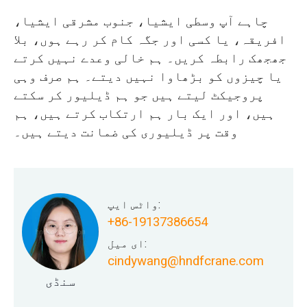
چاہے آپ وسطی ایشیا، جنوب مشرقی ایشیا،
افریقہ، یا کسی اور جگہ کام کر رہے ہوں، بلا
جھجھک رابطہ کریں۔ ہم خالی وعدے نہیں کرتے
یا چیزوں کو بڑھاوا نہیں دیتے۔ ہم صرف وہی
پروجیکٹ لیتے ہیں جو ہم ڈیلیور کر سکتے
ہیں، اور ایک بار ہم ارتکاب کرتے ہیں، ہم
وقت پر ڈیلیوری کی ضمانت دیتے ہیں۔
واٹس ایپ:
+86-19137386654
ای میل:
cindywang@hndfcrane.com
سنڈی