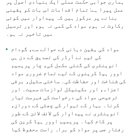
ہماری جوابی حکمت عملی ایک بنیادی اصول پر
عمل پیرا ہے: تمام اقدامات اس بات کو یقینی
بنانے پر مرکوز ہیں کہ پیداوار میں کوئی
رکاوٹ نہ ہو، مواد کی کمی نہ ہو، اور ترسیل
میں تاخیر نہ ہو۔
مواد کی یقین دہانی کے حوالے سے، گودام
کی ٹیم نے آرڈر کی تصدیق کے دن ہی
انوینٹری کی گنتی مکمل کی، چار پریمیم
اوور ہیڈ کرینوں کے لیے تمام ضروری مواد
کی شناخت اور حفاظت کی۔ ساختی سٹیل، برقی
اجزاء، اور مکینیکل لوازمات سمیت۔ اور
ترجیحی مواد کی درخواست کی فہرست تیار
کرنا۔ بہار کے تہوار کی چھٹی کے دوران،
انوینٹری نے پیداوار کی لائف لائن کے طور
پر کام کیا۔ پریمیم اوور ہیڈ کرین کی
رفتار جس پر مواد کو براہ راست محفوظ کیا