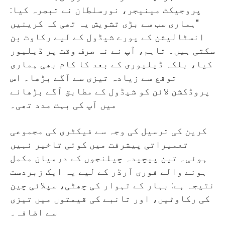
پروجیکٹ مینیجر، نورسلطان نے تبصرہ کیا:
"ہماری سب سے بڑی تشویش یہ تھی کہ کرینیں
انسٹالیشن کے پورے شیڈول کے لیے رکاوٹ بن
سکتی ہیں۔ تاہم، آپ نے نہ صرف وقت پر ڈیلیور
کیا، بلکہ ڈیلیوری کے بعد کا کام بھی ہماری
توقع سے زیادہ تیزی سے آگے بڑھا۔ اس
پروڈکشن لائن کو شیڈول کے مطابق آگے بڑھانے
میں آپ کی بہت مدد تھی۔
کرین کی ترسیل کی وجہ سے فیکٹری کی مجموعی
تعمیراتی پیشرفت میں کوئی تاخیر نہیں
ہوئی۔ تین پیچیدہ چیلنجوں کے درمیان مکمل
ہونے والے فوری آرڈر کے لیے یہ ایک زبردست
نتیجہ ہے: بہار کے تہوار کی چھٹی، سپلائی چین
کی رکاوٹیں، اور تانبے کی قیمتوں میں تیزی
سے اضافہ۔