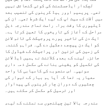
لچکدار ایڈجسٹمنٹ کی کوئی گنجائش نہیں
تھی۔ پریمیم اوور ہیڈ کرینوں کی تنصیب بعد
میں آلات کے سیٹ اپ کے لیے ایک شرط تھی۔ ان کی
ڈیلیوری کا وقت براہ راست تمام مندرجہ ذیل
مراحل کے آغاز کی تاریخوں کا تعین کرتا ہے۔
ایک دن کی تاخیر پورے پروجیکٹ کی ٹائم لائن
کو ایک دن پیچھے دھکیل دے گی۔ فراہم کنندہ
کی زمین کی تزئین اور پراجیکٹ کے شیڈول کا
جائزہ لینے کے بعد، کلائنٹ نے ہمیں ڈیڈ لائن
کی تکمیل کو یقینی بنانے کی مکمل ذمہ داری
سونپی۔ اس منصوبے کی کامیابی کا واحد
معیار یہ تھا کہ آیا ہم بہار کے تہوار کی
چھٹیوں کے دوران چار کرینوں کی پیداوار
اور ترسیل کو مکمل کر سکتے ہیں۔
مندرجہ بالا تین چیلنجوں سے نمٹنے کے لیے،