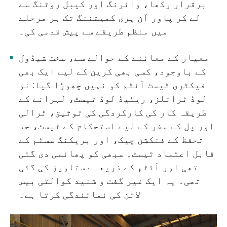
برقرار رکھا، وائرنگ اور کیبل روٹنگ سے
لے کر پاور آن پری کمیشننگ تک ہر مرحلے
میں منظم طریقے سے پیش قدمی کی۔
معیار کے معائنے کے حوالے سے، سخت شیڈول
کے باوجود، کسی بھی کرین کے لیے ایک بھی
فیکٹری ٹیسٹ آئٹم کو نہیں چھوڑا گیا: نو
لوڈ ٹرائلز، ریٹیڈ لوڈ ٹیسٹ، لہرانے کے
طریقہ کار کی کارکردگی کی توثیق، ٹرالی
اور پل کے سفر کے لیے استحکام کے ٹیسٹ، حد
تحفظ کے فنکشن چیک، اور بریکنگ سسٹم کے
قابل اعتماد ٹیسٹ۔ سبھی کو پھانسی دی گئی
تھی اور آئٹم کے ذریعہ دستاویز کی گئی
تھی۔ یہ ایک غیر گفت و شنید کوالٹی بیس
لائن کی نمائندگی کرتا ہے۔