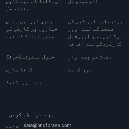
آٹومیشن حل
ہینڈلنگ کے لیے قابل
اعتماد حل
پیٹرولیم اور گیس کی
بحری کرینیں بحری
صنعت کے لیے اوور
جہازوں پر کارگو کی
ہیڈ کرینیں: آپریشنل
موثر لوڈنگ کے لیے
کارکردگی میں اضافہ
دھات کی پیداوار
جنرل مینوفیکچرنگ
پری کاسٹ
کاغذ سازی
فضلہ ہینڈلنگ
ہم سے رابطہ کریں۔
sale@hndfcrane.com
ای میل: