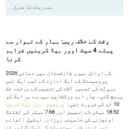
مندرجات کا جدول
وقت کے خلاف ریس: بہار کے تہوار سے پہلے
4 سیٹ اوور ہیڈ کرینیں فراہم کرنا
وقت کے خلاف ریس: بہار کے تہوار سے
یہ حکم اتنا ضروری کیوں تھا؟
پہلے 4 سیٹ اوور ہیڈ کرینیں فراہم
فوری اوور ہیڈ کرین کی پیداوار کے لیے
کرنا
بہار میلہ سپلائی چین کے تناؤ پر قابو
2026 کے اوائل میں، قازقستان میں دھاتی
پانا
پروسیسنگ کے ایک ادارے کے لیے ایک نئی
پہلی رکاوٹ: بنیادی اجزاء کی بڑے
سہولت کی تعمیر آلات کی تنصیب کے مرحلے تک
پیمانے پر قلت کیونکہ اپ اسٹریم
پہنچ گئی۔ چار اہم ورکشاپس میں سے ہر ایک کو
سپلائرز نے اجتماعی طور پر کام روک
10 ٹن کی ضرورت تھی۔
پریمیم اوور ہیڈ کرین
.
دیا۔
18.92 میٹر کے اسپین اور 7.68 میٹر کی لفٹنگ
اونچائی کی خاصیت، روزانہ اسٹیل اٹھانے
دوسری رکاوٹ: خرابی کے مارجن کے ساتھ
اور تیار شدہ مصنوعات کی لوڈنگ اور ان